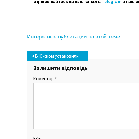
Подписывайтесь на наш канал в
Telegram
и наш а
Интересные публикации по этой теме:
Навігація
В Южном установили зеркальный павильон общественного туалета (фото)
записів
Залишити відповідь
Коментар
*