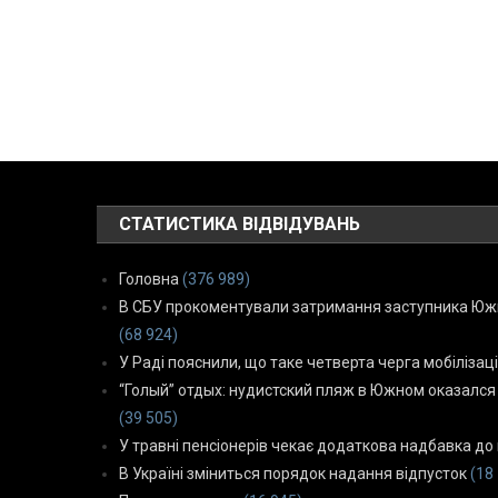
СТАТИСТИКА ВІДВІДУВАНЬ
Головна
(376 989)
В СБУ прокоментували затримання заступника Южн
(68 924)
У Раді пояснили, що таке четверта черга мобілізаці
“Голый” отдых: нудистский пляж в Южном оказался
(39 505)
У травні пенсіонерів чекає додаткова надбавка до 
В Україні зміниться порядок надання відпусток
(18