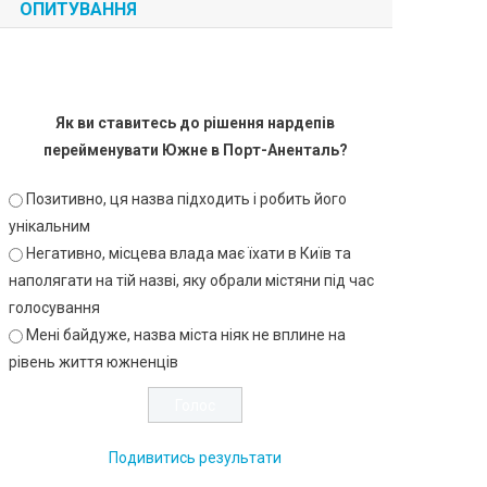
ОПИТУВАННЯ
Як ви ставитесь до рішення нардепів
перейменувати Южне в Порт-Аненталь?
Позитивно, ця назва підходить і робить його
унікальним
Негативно, місцева влада має їхати в Київ та
наполягати на тій назві, яку обрали містяни під час
голосування
Мені байдуже, назва міста ніяк не вплине на
рівень життя южненців
Подивитись результати