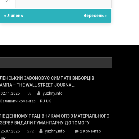
31
« Липень
Вересень »
ЛЕНСЬКИЙ ЗАВОЙОВУЄ СИМПАТІЇ ВИБОРЦІВ
АМПА – THE WALL STREET JOURNAL.
53
02.11.2025
yuzhny.info
on
Залишити коментар
RU
UK
Зеленський
завойовує
ПІВДЕННОМУ ПРАЦІВНИКАМ ОПЗ З МАТЕРІАЛЬНОГО
симпатії
ЕЗЕРВУ ВИДАЛИ ГУМАНІТАРНУ ДОПОМОГУ
виборців
272
до
25.07.2025
yuzhny.info
2 Коментарі
Трампа
У