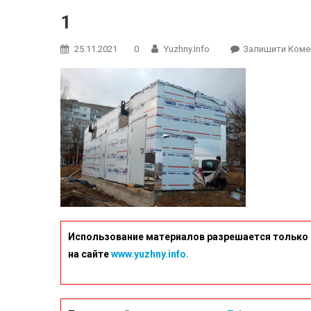
1
25.11.2021
0
Yuzhny.info
Залишити Коме
Использование материалов разрешается только 
на сайте
www.yuzhny.info.