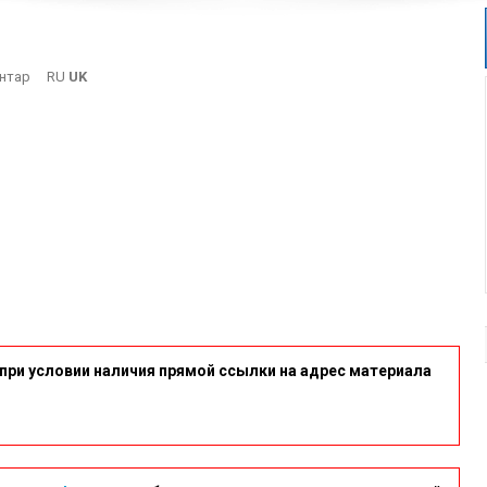
On
нтар
RU
UK
1
при условии наличия прямой ссылки на адрес материала