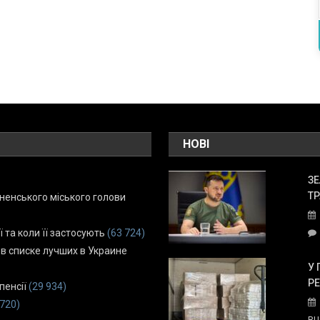
НОВІ
ЗЕ
ТР
енського міського голови
ї та коли її застосують
(63 724)
 в списке лучших в Украине
У 
Р
пенсії
(29 934)
 720)