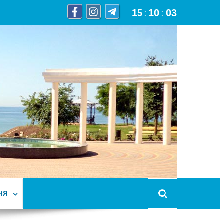
15
:
10
:
04
НЯ