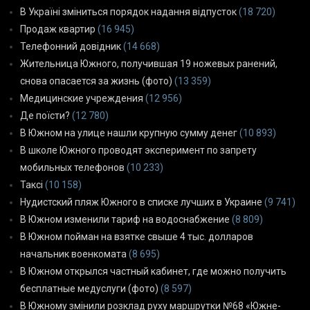
В Україні зміниться порядок надання відпусток
(18 720)
Продаж квартир
(16 945)
Телефонний довідник
(14 668)
Жительница Южного, получившая 19 ножевых ранений,
снова опасается за жизнь (фото)
(13 359)
Медицинские учреждения
(12 956)
Де поїсти?
(12 780)
В Южном на улице нашли крупную сумму денег
(10 893)
В школе Южного проводят эксперимент по запрету
мобильных телефонов
(10 233)
Таксі
(10 158)
Нудистский пляж Южного в списке лучших в Украине
(9 741)
В Южном изменили тариф на водоснабжение
(8 809)
В Южном пойман на взятке свыше 4 тыс. долларов
начальник военкомата
(8 695)
В Южном открылся частный кабинет, где можно получить
бесплатные медуслуги (фото)
(8 597)
В Южному змінили розклад руху маршрутки №68 «Южне-