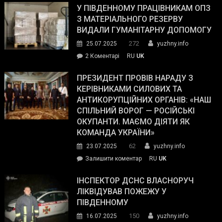
завойовує
У ПІВДЕННОМУ ПРАЦІВНИКАМ ОПЗ
симпатії
З МАТЕРІАЛЬНОГО РЕЗЕРВУ
виборців
ВИДАЛИ ГУМАНІТАРНУ ДОПОМОГУ
Трампа
272
25.07.2025
yuzhny.info
–
до
2 Коментарі
RU
UK
The
У
Wall
Південному
ПРЕЗИДЕНТ ПРОВІВ НАРАДУ З
Street
працівникам
КЕРІВНИКАМИ СИЛОВИХ ТА
Journal.
ОПЗ
АНТИКОРУПЦІЙНИХ ОРГАНІВ: «НАШ
з
СПІЛЬНИЙ ВОРОГ — РОСІЙСЬКІ
матеріального
ОКУПАНТИ. МАЄМО ДІЯТИ ЯК
резерву
КОМАНДА УКРАЇНИ»
видали
62
23.07.2025
yuzhny.info
гуманітарну
on
Залишити коментар
RU
UK
допомогу
Президент
провів
ІНСПЕКТОР ДСНС ВЛАСНОРУЧ
нараду
ЛІКВІДУВАВ ПОЖЕЖУ У
з
ПІВДЕННОМУ
керівниками
150
16.07.2025
yuzhny.info
силових