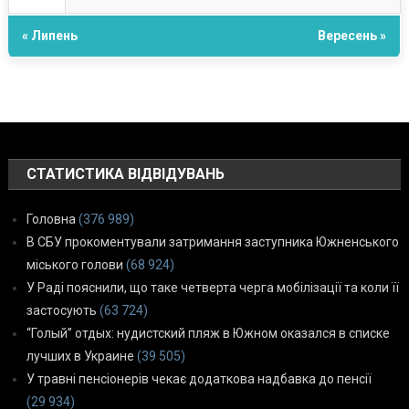
« Липень
Вересень »
СТАТИСТИКА ВІДВІДУВАНЬ
Головна
(376 989)
В СБУ прокоментували затримання заступника Южненського
міського голови
(68 924)
У Раді пояснили, що таке четверта черга мобілізації та коли її
застосують
(63 724)
“Голый” отдых: нудистский пляж в Южном оказался в списке
лучших в Украине
(39 505)
У травні пенсіонерів чекає додаткова надбавка до пенсії
(29 934)