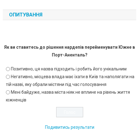
ОПИТУВАННЯ
Як ви ставитесь до рішення нардепів перейменувати Южне в
Порт-Аненталь?
Позитивно, ця назва підходить і робить його унікальним
Негативно, місцева влада має їхати в Київ та наполягати на
тій назві, яку обрали містяни під час голосування
Мені байдуже, назва міста ніяк не вплине на рівень життя
южненців
Подивитись результати