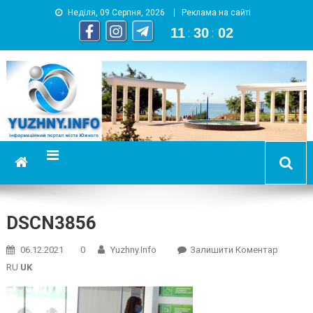
Неділя, 09 Серпня, 2026
Реклама на сайті
11
:
30
:
03
YUZHNY.INFO
информационный портал города Южный
DSCN3856
On
06.12.2021
0
Yuzhny.info
Залишити Коментар
DSCN38
RU
UK