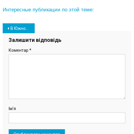
Интересные публикации по этой теме:
Навігація
В Южном уровень вакцинации против COVID-19 вскоре достигнет 50 процентов
записів
Залишити відповідь
Коментар
*
Ім'я