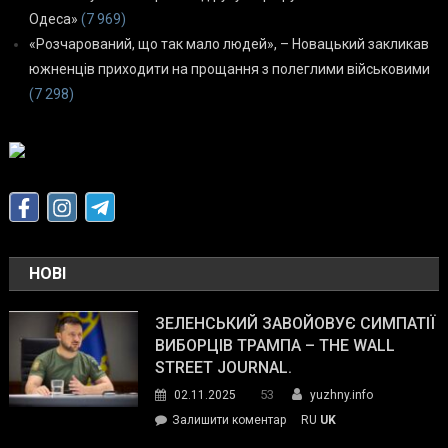
Одеса»
(7 969)
«Розчарований, що так мало людей», – Новацький закликав
южненців приходити на прощання з полеглими військовими
(7 298)
НОВІ
ЗЕЛЕНСЬКИЙ ЗАВОЙОВУЄ СИМПАТІЇ
ВИБОРЦІВ ТРАМПА – THE WALL
STREET JOURNAL.
53
02.11.2025
yuzhny.info
on
Залишити коментар
RU
UK
Зеленський