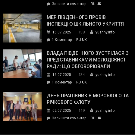
on
Залишити коментар
RU
UK
та
Інспектор
антикорупційних
ДСНС
МЕР ПІВДЕННОГО ПРОВІВ
органів:
власноруч
ІНСПЕКЦІЮ ШКІЛЬНОГО УКРИТТЯ
«Наш
ліквідував
спільний
138
16.07.2025
yuzhny.info
пожежу
ворог
до
1 Коментар
RU
UK
у
—
Мер
Південному
російські
Південного
ВЛАДА ПІВДЕННОГО ЗУСТРІЛАСЯ З
окупанти.
провів
ПРЕДСТАВНИКАМИ МОЛОДІЖНОЇ
Маємо
інспекцію
РАДИ: ЩО ОБГОВОРЮВАЛИ
діяти
шкільного
134
16.07.2025
yuzhny.info
як
укриття
команда
до
1 Коментар
RU
UK
України»
Влада
Південного
ДЕНЬ ПРАЦІВНИКІВ МОРСЬКОГО ТА
зустрілася
РІЧКОВОГО ФЛОТУ
з
119
02.07.2025
yuzhny.info
представниками
on
Залишити коментар
RU
UK
молодіжної
День
ради:
працівників
що