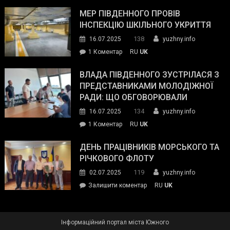
Інспектор
антикорупційних
ДСНС
МЕР ПІВДЕННОГО ПРОВІВ
органів:
власноруч
ІНСПЕКЦІЮ ШКІЛЬНОГО УКРИТТЯ
«Наш
ліквідував
спільний
138
16.07.2025
yuzhny.info
пожежу
ворог
до
1 Коментар
RU
UK
у
—
Мер
Південному
російські
Південного
ВЛАДА ПІВДЕННОГО ЗУСТРІЛАСЯ З
окупанти.
провів
ПРЕДСТАВНИКАМИ МОЛОДІЖНОЇ
Маємо
інспекцію
РАДИ: ЩО ОБГОВОРЮВАЛИ
діяти
шкільного
134
16.07.2025
yuzhny.info
як
укриття
команда
до
1 Коментар
RU
UK
України»
Влада
Південного
ДЕНЬ ПРАЦІВНИКІВ МОРСЬКОГО ТА
зустрілася
РІЧКОВОГО ФЛОТУ
з
119
02.07.2025
yuzhny.info
представниками
on
Залишити коментар
RU
UK
молодіжної
День
ради:
працівників
що
морського
обговорювали
Інформаційний портал міста Южного
та