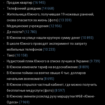
Продаж квартир
(16 945)
Телефонний довідник
(14 668)
Жительница Южного, получившая 19 ножевых ранений,
снова опасается за жизнь (фото)
(13 359)
Медицинские учреждения
(12 956)
Де поїсти?
(12 780)
В Южном на улице нашли крупную сумму денег
(10 893)
В школе Южного проводят эксперимент по запрету
мобильных телефонов
(10 233)
Таксі
(10 158)
Нудистский пляж Южного в списке лучших в Украине
(9 739)
В Южном изменили тариф на водоснабжение
(8 809)
В Южном пойман на взятке свыше 4 тыс. долларов
начальник военкомата
(8 695)
В Южном открылся частный кабинет, где можно получить
бесплатные медуслуги (фото)
(8 597)
В Южному змінили розклад руху маршрутки №68 «Южне-
Одеса»
(7 969)