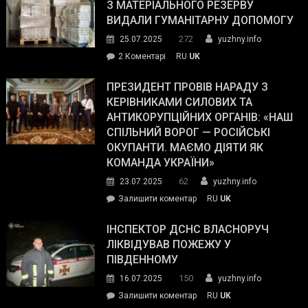
симпатії
З МАТЕРІАЛЬНОГО РЕЗЕРВУ
виборців
ВИДАЛИ ГУМАНІТАРНУ ДОПОМОГУ
Трампа
272
25.07.2025
yuzhny.info
–
до
2 Коментарі
RU
UK
The
У
Wall
Південному
ПРЕЗИДЕНТ ПРОВІВ НАРАДУ З
Street
працівникам
КЕРІВНИКАМИ СИЛОВИХ ТА
Journal.
ОПЗ
АНТИКОРУПЦІЙНИХ ОРГАНІВ: «НАШ
з
СПІЛЬНИЙ ВОРОГ — РОСІЙСЬКІ
матеріального
ОКУПАНТИ. МАЄМО ДІЯТИ ЯК
резерву
КОМАНДА УКРАЇНИ»
видали
62
23.07.2025
yuzhny.info
гуманітарну
on
Залишити коментар
RU
UK
допомогу
Президент
провів
ІНСПЕКТОР ДСНС ВЛАСНОРУЧ
нараду
ЛІКВІДУВАВ ПОЖЕЖУ У
з
ПІВДЕННОМУ
керівниками
150
16.07.2025
yuzhny.info
силових
on
Залишити коментар
RU
UK
та