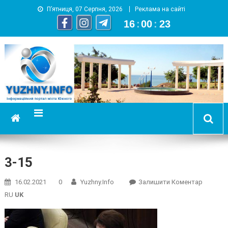
П’ятниця, 07 Серпня, 2026
Реклама на сайті
16
:
00
:
24
YUZHNY.INFO
информационный портал города Южный
3-15
On
16.02.2021
0
Yuzhny.info
Залишити Коментар
3-
RU
UK
15