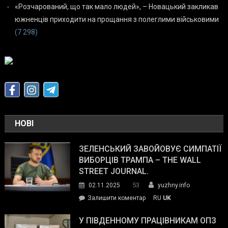
«Розчарований, що так мало людей», – Новацький закликав
южненців приходити на прощання з полеглими військовими
(7 298)
НОВІ
ЗЕЛЕНСЬКИЙ ЗАВОЙОВУЄ СИМПАТІЇ
ВИБОРЦІВ ТРАМПА – THE WALL
STREET JOURNAL.
53
02.11.2025
yuzhny.info
on
Залишити коментар
RU
UK
Зеленський
завойовує
У ПІВДЕННОМУ ПРАЦІВНИКАМ ОПЗ