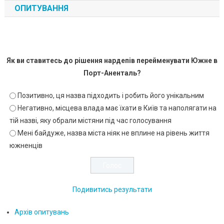
ОПИТУВАННЯ
Як ви ставитесь до рішення нардепів перейменувати Южне в
Порт-Аненталь?
Позитивно, ця назва підходить і робить його унікальним
Негативно, місцева влада має їхати в Київ та наполягати на
тій назві, яку обрали містяни під час голосування
Мені байдуже, назва міста ніяк не вплине на рівень життя
южненців
Подивитись результати
Архів опитувань