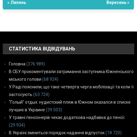
« Липень
Вересень »
СТАТИСТИКА ВІДВІДУВАНЬ
Головна
(376 989)
В СБУ прокоментували затримання заступника Южненського
міського голови
(68 924)
У Раді пояснили, що таке четверта черга мобілізації та коли її
застосують
(63 724)
“Голый” отдых: нудистский пляж в Южном оказался в списке
лучших в Украине
(39 503)
У травні пенсіонерів чекає додаткова надбавка до пенсії
(29 934)
В Україні зміниться порядок надання відпусток
(18 720)