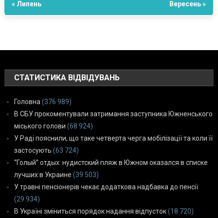
« Липень
Вересень »
СТАТИСТИКА ВІДВІДУВАНЬ
Головна
(376 989)
В СБУ прокоментували затримання заступника Южненського
міського голови
(68 924)
У Раді пояснили, що таке четверта черга мобілізації та коли її
застосують
(63 724)
“Голый” отдых: нудистский пляж в Южном оказался в списке
лучших в Украине
(39 503)
У травні пенсіонерів чекає додаткова надбавка до пенсії
(29 934)
В Україні зміниться порядок надання відпусток
(18 720)