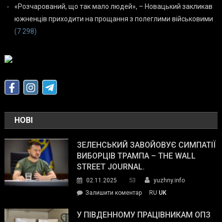
«Розчарований, що так мало людей», – Новацький закликав
южненців приходити на прощання з полеглими військовими
(7 298)
НОВІ
ЗЕЛЕНСЬКИЙ ЗАВОЙОВУЄ СИМПАТІЇ
ВИБОРЦІВ ТРАМПА – THE WALL
STREET JOURNAL.
53
02.11.2025
yuzhny.info
on
Залишити коментар
RU
UK
Зеленський
завойовує
У ПІВДЕННОМУ ПРАЦІВНИКАМ ОПЗ