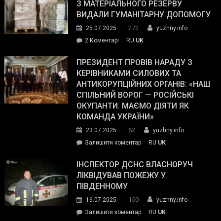
симпатії
З МАТЕРІАЛЬНОГО РЕЗЕРВУ
виборців
ВИДАЛИ ГУМАНІТАРНУ ДОПОМОГУ
Трампа
272
25.07.2025
yuzhny.info
–
до
2 Коментарі
RU
UK
The
У
Wall
Південному
ПРЕЗИДЕНТ ПРОВІВ НАРАДУ З
Street
працівникам
КЕРІВНИКАМИ СИЛОВИХ ТА
Journal.
ОПЗ
АНТИКОРУПЦІЙНИХ ОРГАНІВ: «НАШ
з
СПІЛЬНИЙ ВОРОГ — РОСІЙСЬКІ
матеріального
ОКУПАНТИ. МАЄМО ДІЯТИ ЯК
резерву
КОМАНДА УКРАЇНИ»
видали
62
23.07.2025
yuzhny.info
гуманітарну
on
Залишити коментар
RU
UK
допомогу
Президент
провів
ІНСПЕКТОР ДСНС ВЛАСНОРУЧ
нараду
ЛІКВІДУВАВ ПОЖЕЖУ У
з
ПІВДЕННОМУ
керівниками
150
16.07.2025
yuzhny.info
силових
on
Залишити коментар
RU
UK
та