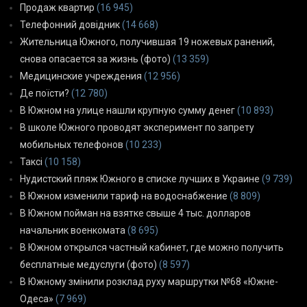
Продаж квартир
(16 945)
Телефонний довідник
(14 668)
Жительница Южного, получившая 19 ножевых ранений,
снова опасается за жизнь (фото)
(13 359)
Медицинские учреждения
(12 956)
Де поїсти?
(12 780)
В Южном на улице нашли крупную сумму денег
(10 893)
В школе Южного проводят эксперимент по запрету
мобильных телефонов
(10 233)
Таксі
(10 158)
Нудистский пляж Южного в списке лучших в Украине
(9 739)
В Южном изменили тариф на водоснабжение
(8 809)
В Южном пойман на взятке свыше 4 тыс. долларов
начальник военкомата
(8 695)
В Южном открылся частный кабинет, где можно получить
бесплатные медуслуги (фото)
(8 597)
В Южному змінили розклад руху маршрутки №68 «Южне-
Одеса»
(7 969)