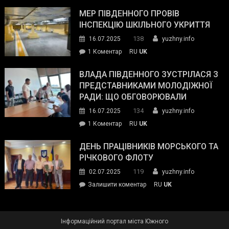
Інспектор
антикорупційних
ДСНС
МЕР ПІВДЕННОГО ПРОВІВ
органів:
власноруч
ІНСПЕКЦІЮ ШКІЛЬНОГО УКРИТТЯ
«Наш
ліквідував
спільний
138
16.07.2025
yuzhny.info
пожежу
ворог
до
1 Коментар
RU
UK
у
—
Мер
Південному
російські
Південного
ВЛАДА ПІВДЕННОГО ЗУСТРІЛАСЯ З
окупанти.
провів
ПРЕДСТАВНИКАМИ МОЛОДІЖНОЇ
Маємо
інспекцію
РАДИ: ЩО ОБГОВОРЮВАЛИ
діяти
шкільного
134
16.07.2025
yuzhny.info
як
укриття
команда
до
1 Коментар
RU
UK
України»
Влада
Південного
ДЕНЬ ПРАЦІВНИКІВ МОРСЬКОГО ТА
зустрілася
РІЧКОВОГО ФЛОТУ
з
119
02.07.2025
yuzhny.info
представниками
on
Залишити коментар
RU
UK
молодіжної
День
ради:
працівників
що
морського
обговорювали
Інформаційний портал міста Южного
та