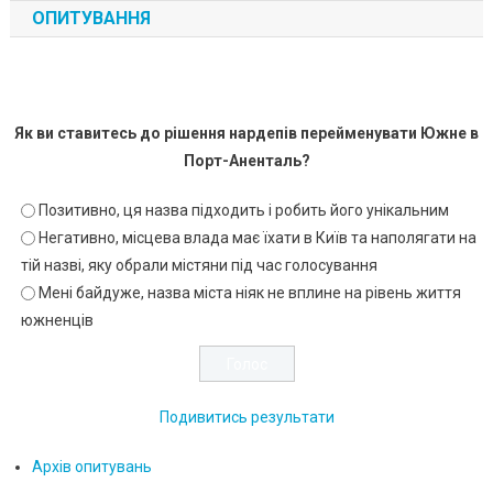
ОПИТУВАННЯ
Як ви ставитесь до рішення нардепів перейменувати Южне в
Порт-Аненталь?
Позитивно, ця назва підходить і робить його унікальним
Негативно, місцева влада має їхати в Київ та наполягати на
тій назві, яку обрали містяни під час голосування
Мені байдуже, назва міста ніяк не вплине на рівень життя
южненців
Подивитись результати
Архів опитувань