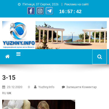
П’ятниця, 07 Серпня, 2026
Реклама на сайті
16
:
57
:
42
YUZHNY.INFO
информационный портал города Южный
3-15
On
23.12.2020
0
Yuzhny.info
Залишити Коментар
3-
RU
UK
15