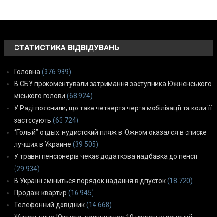
СТАТИСТИКА ВІДВІДУВАНЬ
Головна
(376 989)
В СБУ прокоментували затримання заступника Южненського
міського голови
(68 924)
У Раді пояснили, що таке четверта черга мобілізації та коли її
застосують
(63 724)
“Голый” отдых: нудистский пляж в Южном оказался в списке
лучших в Украине
(39 505)
У травні пенсіонерів чекає додаткова надбавка до пенсії
(29 934)
В Україні зміниться порядок надання відпусток
(18 720)
Продаж квартир
(16 945)
Телефонний довідник
(14 668)
Жительница Южного, получившая 19 ножевых ранений,