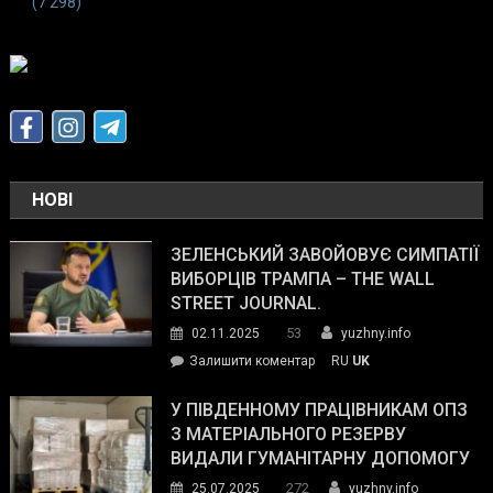
(7 298)
НОВІ
ЗЕЛЕНСЬКИЙ ЗАВОЙОВУЄ СИМПАТІЇ
ВИБОРЦІВ ТРАМПА – THE WALL
STREET JOURNAL.
53
02.11.2025
yuzhny.info
on
Залишити коментар
RU
UK
Зеленський
завойовує
У ПІВДЕННОМУ ПРАЦІВНИКАМ ОПЗ
симпатії
З МАТЕРІАЛЬНОГО РЕЗЕРВУ
виборців
ВИДАЛИ ГУМАНІТАРНУ ДОПОМОГУ
Трампа
272
25.07.2025
yuzhny.info