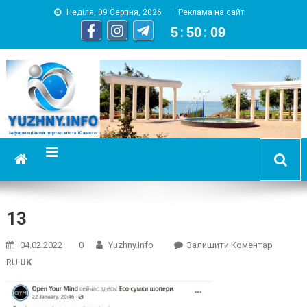
Неділя, 09 Серпня, 2026
Реклама на сайті
5
:
50
:
09
YUZHNY.INFO
информационный портал города Южный
13
On
04.02.2022
0
Yuzhny.info
Залишити Коментар
13
RU
UK