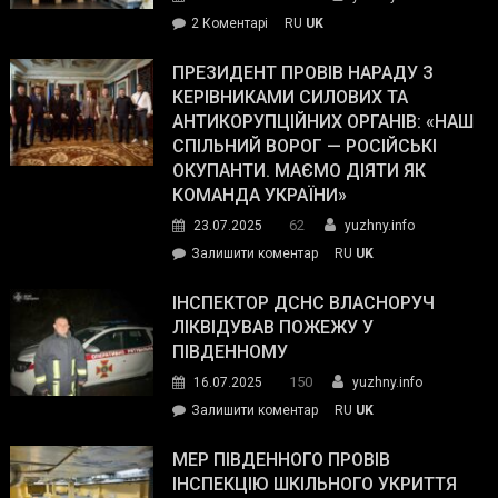
–
до
2 Коментарі
RU
UK
The
У
Wall
Південному
ПРЕЗИДЕНТ ПРОВІВ НАРАДУ З
Street
працівникам
КЕРІВНИКАМИ СИЛОВИХ ТА
Journal.
ОПЗ
АНТИКОРУПЦІЙНИХ ОРГАНІВ: «НАШ
з
СПІЛЬНИЙ ВОРОГ — РОСІЙСЬКІ
матеріального
ОКУПАНТИ. МАЄМО ДІЯТИ ЯК
резерву
КОМАНДА УКРАЇНИ»
видали
62
23.07.2025
yuzhny.info
гуманітарну
on
Залишити коментар
RU
UK
допомогу
Президент
провів
ІНСПЕКТОР ДСНС ВЛАСНОРУЧ
нараду
ЛІКВІДУВАВ ПОЖЕЖУ У
з
ПІВДЕННОМУ
керівниками
150
16.07.2025
yuzhny.info
силових
on
Залишити коментар
RU
UK
та
Інспектор
антикорупційних
ДСНС
МЕР ПІВДЕННОГО ПРОВІВ
органів:
власноруч
ІНСПЕКЦІЮ ШКІЛЬНОГО УКРИТТЯ
«Наш