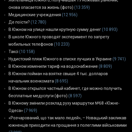
снова опасается за жизнь (фото)
(13 359)
Медицинские учреждения
(12 956)
Де поїсти?
(12 780)
В Южном на улице нашли крупную сумму денег
(10 893)
В школе Южного проводят эксперимент по запрету
мобильных телефонов
(10 233)
Таксі
(10 158)
Нудистский пляж Южного в списке лучших в Украине
(9 741)
В Южном изменили тариф на водоснабжение
(8 809)
В Южном пойман на взятке свыше 4 тыс. долларов
начальник военкомата
(8 695)
В Южном открылся частный кабинет, где можно получить
бесплатные медуслуги (фото)
(8 597)
В Южному змінили розклад руху маршрутки №68 «Южне-
Одеса»
(7 969)
«Розчарований, що так мало людей», – Новацький закликав
южненців приходити на прощання з полеглими військовими