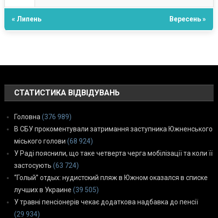
« Липень
Вересень »
СТАТИСТИКА ВІДВІДУВАНЬ
Головна
(376 989)
В СБУ прокоментували затримання заступника Южненського
міського голови
(68 924)
У Раді пояснили, що таке четверта черга мобілізації та коли її
застосують
(63 724)
“Голый” отдых: нудистский пляж в Южном оказался в списке
лучших в Украине
(39 505)
У травні пенсіонерів чекає додаткова надбавка до пенсії
(29 934)