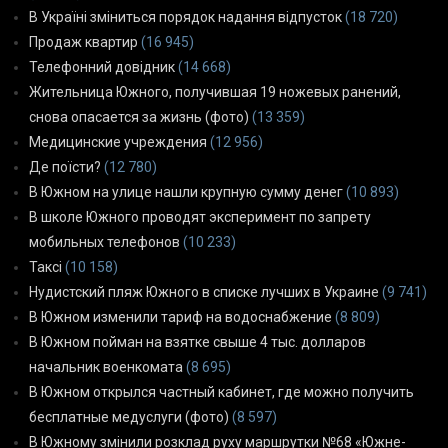
В Україні зміниться порядок надання відпусток
(18 720)
Продаж квартир
(16 945)
Телефонний довідник
(14 668)
Жительница Южного, получившая 19 ножевых ранений,
снова опасается за жизнь (фото)
(13 359)
Медицинские учреждения
(12 956)
Де поїсти?
(12 780)
В Южном на улице нашли крупную сумму денег
(10 893)
В школе Южного проводят эксперимент по запрету
мобильных телефонов
(10 233)
Таксі
(10 158)
Нудистский пляж Южного в списке лучших в Украине
(9 741)
В Южном изменили тариф на водоснабжение
(8 809)
В Южном пойман на взятке свыше 4 тыс. долларов
начальник военкомата
(8 695)
В Южном открылся частный кабинет, где можно получить
бесплатные медуслуги (фото)
(8 597)
В Южному змінили розклад руху маршрутки №68 «Южне-