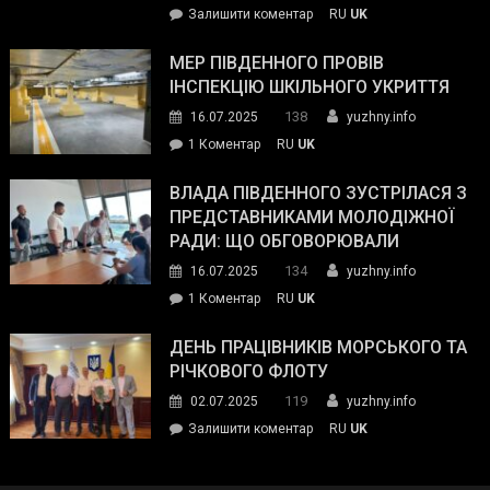
on
Залишити коментар
RU
UK
та
Інспектор
антикорупційних
ДСНС
МЕР ПІВДЕННОГО ПРОВІВ
органів:
власноруч
ІНСПЕКЦІЮ ШКІЛЬНОГО УКРИТТЯ
«Наш
ліквідував
спільний
138
16.07.2025
yuzhny.info
пожежу
ворог
до
1 Коментар
RU
UK
у
—
Мер
Південному
російські
Південного
ВЛАДА ПІВДЕННОГО ЗУСТРІЛАСЯ З
окупанти.
провів
ПРЕДСТАВНИКАМИ МОЛОДІЖНОЇ
Маємо
інспекцію
РАДИ: ЩО ОБГОВОРЮВАЛИ
діяти
шкільного
134
16.07.2025
yuzhny.info
як
укриття
команда
до
1 Коментар
RU
UK
України»
Влада
Південного
ДЕНЬ ПРАЦІВНИКІВ МОРСЬКОГО ТА
зустрілася
РІЧКОВОГО ФЛОТУ
з
119
02.07.2025
yuzhny.info
представниками
on
Залишити коментар
RU
UK
молодіжної
День
ради:
працівників
що