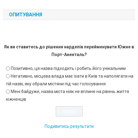
ОПИТУВАННЯ
Як ви ставитесь до рішення нардепів перейменувати Южне в
Порт-Аненталь?
Позитивно, ця назва підходить і робить його унікальним
Негативно, місцева влада має їхати в Київ та наполягати на
тій назві, яку обрали містяни під час голосування
Мені байдуже, назва міста ніяк не вплине на рівень життя
южненців
Подивитись результати