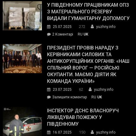
завойовує
У ПІВДЕННОМУ ПРАЦІВНИКАМ ОПЗ
симпатії
З МАТЕРІАЛЬНОГО РЕЗЕРВУ
виборців
ВИДАЛИ ГУМАНІТАРНУ ДОПОМОГУ
Трампа
272
25.07.2025
yuzhny.info
–
до
2 Коментарі
RU
UK
The
У
Wall
Південному
ПРЕЗИДЕНТ ПРОВІВ НАРАДУ З
Street
працівникам
КЕРІВНИКАМИ СИЛОВИХ ТА
Journal.
ОПЗ
АНТИКОРУПЦІЙНИХ ОРГАНІВ: «НАШ
з
СПІЛЬНИЙ ВОРОГ — РОСІЙСЬКІ
матеріального
ОКУПАНТИ. МАЄМО ДІЯТИ ЯК
резерву
КОМАНДА УКРАЇНИ»
видали
62
23.07.2025
yuzhny.info
гуманітарну
on
Залишити коментар
RU
UK
допомогу
Президент
провів
ІНСПЕКТОР ДСНС ВЛАСНОРУЧ
нараду
ЛІКВІДУВАВ ПОЖЕЖУ У
з
ПІВДЕННОМУ
керівниками
150
16.07.2025
yuzhny.info
силових