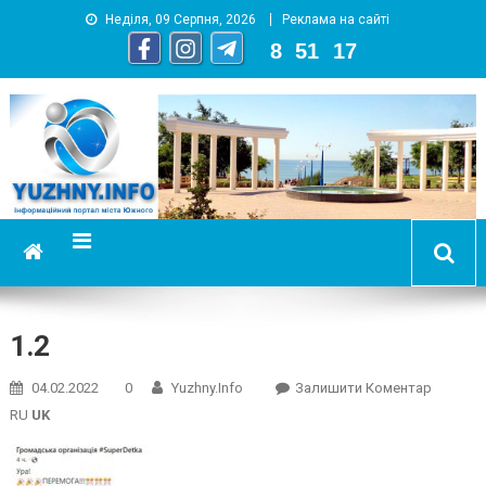
Неділя, 09 Серпня, 2026
Реклама на сайті
8
:
51
:
18
YUZHNY.INFO
информационный портал города Южный
1.2
On
04.02.2022
0
Yuzhny.info
Залишити Коментар
1.2
RU
UK