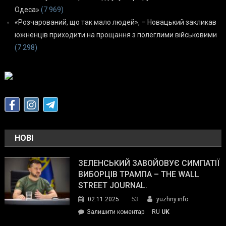
Одеса»
(7 969)
«Розчарований, що так мало людей», – Новацький закликав
южненців приходити на прощання з полеглими військовими
(7 298)
НОВІ
ЗЕЛЕНСЬКИЙ ЗАВОЙОВУЄ СИМПАТІЇ
ВИБОРЦІВ ТРАМПА – THE WALL
STREET JOURNAL.
53
02.11.2025
yuzhny.info
on
Залишити коментар
RU
UK
Зеленський