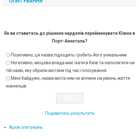
ОПИТУВАННЯ
Як ви ставитесь до рішення нардепів перейменувати Южне в
Порт-Аненталь?
Позитивно, ця назва підходить і робить його унікальним
Негативно, місцева влада має їхати в Київ та наполягати на
тій назві, яку обрали містяни під час голосування
Мені байдуже, назва міста ніяк не вплине на рівень життя
южненців
Подивитись результати
Архів опитувань