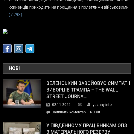
южненців приходити на прощання з полеглими військовими
(7 298)
НОВІ
ЗЕЛЕНСЬКИЙ ЗАВОЙОВУЄ СИМПАТІЇ
ВИБОРЦІВ ТРАМПА – THE WALL
STREET JOURNAL.
53
02.11.2025
yuzhny.info
on
Залишити коментар
RU
UK
Зеленський
завойовує
У ПІВДЕННОМУ ПРАЦІВНИКАМ ОПЗ
симпатії
З МАТЕРІАЛЬНОГО РЕЗЕРВУ