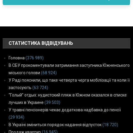
СТАТИСТИКА ВІДВІДУВАНЬ
Головна
(376 989)
В СБУ прокоментували затримання заступника Южненського
міського голови
(68 924)
У Раді пояснили, що таке четверта черга мобілізації та коли її
застосують
(63 724)
“Голый” отдых: нудистский пляж в Южном оказался в списке
лучших в Украине
(39 503)
У травні пенсіонерів чекає додаткова надбавка до пенсії
(29 934)
В Україні зміниться порядок надання відпусток
(18 720)
Продаж квартир
(16 945)