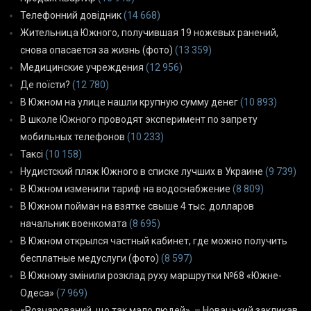
Телефонний довідник
(14 668)
Жительница Южного, получившая 19 ножевых ранений,
снова опасается за жизнь (фото)
(13 359)
Медицинские учреждения
(12 956)
Де поїсти?
(12 780)
В Южном на улице нашли крупную сумму денег
(10 893)
В школе Южного проводят эксперимент по запрету
мобильных телефонов
(10 233)
Таксі
(10 158)
Нудистский пляж Южного в списке лучших в Украине
(9 739)
В Южном изменили тариф на водоснабжение
(8 809)
В Южном пойман на взятке свыше 4 тыс. долларов
начальник военкомата
(8 695)
В Южном открылся частный кабинет, где можно получить
бесплатные медуслуги (фото)
(8 597)
В Южному змінили розклад руху маршрутки №68 «Южне-
Одеса»
(7 969)
«Розчарований, що так мало людей», – Новацький закликав