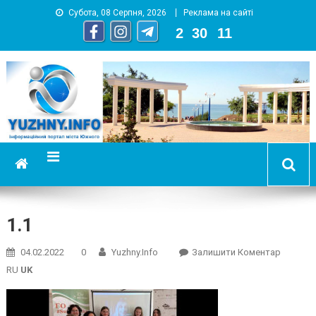
Субота, 08 Серпня, 2026
Реклама на сайті
2
:
30
:
12
YUZHNY.INFO
информационный портал города Южный
1.1
On
04.02.2022
0
Yuzhny.info
Залишити Коментар
1.1
RU
UK