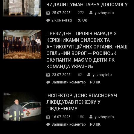
виборців
ВИДАЛИ ГУМАНІТАРНУ ДОПОМОГУ
Трампа
272
25.07.2025
yuzhny.info
–
до
2 Коментарі
RU
UK
The
У
Wall
Південному
ПРЕЗИДЕНТ ПРОВІВ НАРАДУ З
Street
працівникам
КЕРІВНИКАМИ СИЛОВИХ ТА
Journal.
ОПЗ
АНТИКОРУПЦІЙНИХ ОРГАНІВ: «НАШ
з
СПІЛЬНИЙ ВОРОГ — РОСІЙСЬКІ
матеріального
ОКУПАНТИ. МАЄМО ДІЯТИ ЯК
резерву
КОМАНДА УКРАЇНИ»
видали
62
23.07.2025
yuzhny.info
гуманітарну
on
Залишити коментар
RU
UK
допомогу
Президент
провів
ІНСПЕКТОР ДСНС ВЛАСНОРУЧ
нараду
ЛІКВІДУВАВ ПОЖЕЖУ У
з
ПІВДЕННОМУ
керівниками
150
16.07.2025
yuzhny.info
силових
on
Залишити коментар
RU
UK
та
Інспектор
антикорупційних