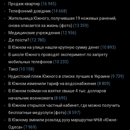
Продаж квартир
(16 945)
Телефонний довідник
(14 668)
Жительница Южного, получившая 19 ножевых ранений,
снова опасается за жизнь (фото)
(13 359)
Медицинские учреждения
(12 956)
Де поїсти?
(12 780)
В Южном на улице нашли крупную сумму денег
(10 893)
В школе Южного проводят эксперимент по запрету
мобильных телефонов
(10 233)
Таксі
(10 158)
Нудистский пляж Южного в списке лучших в Украине
(9 739)
В Южном изменили тариф на водоснабжение
(8 809)
В Южном пойман на взятке свыше 4 тыс. долларов
начальник военкомата
(8 695)
В Южном открылся частный кабинет, где можно получить
бесплатные медуслуги (фото)
(8 597)
В Южному змінили розклад руху маршрутки №68 «Южне-
Одеса»
(7 969)