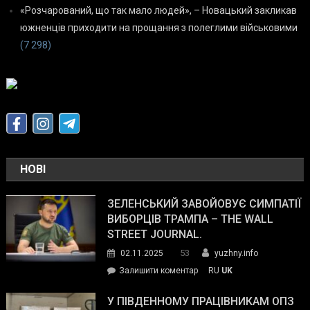
«Розчарований, що так мало людей», – Новацький закликав
южненців приходити на прощання з полеглими військовими
(7 298)
НОВІ
ЗЕЛЕНСЬКИЙ ЗАВОЙОВУЄ СИМПАТІЇ
ВИБОРЦІВ ТРАМПА – THE WALL
STREET JOURNAL.
53
02.11.2025
yuzhny.info
on
Залишити коментар
RU
UK
Зеленський
завойовує
У ПІВДЕННОМУ ПРАЦІВНИКАМ ОПЗ