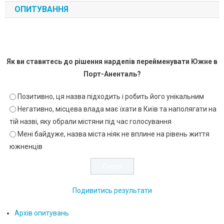
ОПИТУВАННЯ
Як ви ставитесь до рішення нардепів перейменувати Южне в
Порт-Аненталь?
Позитивно, ця назва підходить і робить його унікальним
Негативно, місцева влада має їхати в Київ та наполягати на
тій назві, яку обрали містяни під час голосування
Мені байдуже, назва міста ніяк не вплине на рівень життя
южненців
Подивитись результати
Архів опитувань