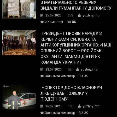
симпатії
З МАТЕРІАЛЬНОГО РЕЗЕРВУ
виборців
ВИДАЛИ ГУМАНІТАРНУ ДОПОМОГУ
Трампа
272
25.07.2025
yuzhny.info
–
до
2 Коментарі
RU
UK
The
У
Wall
Південному
ПРЕЗИДЕНТ ПРОВІВ НАРАДУ З
Street
працівникам
КЕРІВНИКАМИ СИЛОВИХ ТА
Journal.
ОПЗ
АНТИКОРУПЦІЙНИХ ОРГАНІВ: «НАШ
з
СПІЛЬНИЙ ВОРОГ — РОСІЙСЬКІ
матеріального
ОКУПАНТИ. МАЄМО ДІЯТИ ЯК
резерву
КОМАНДА УКРАЇНИ»
видали
62
23.07.2025
yuzhny.info
гуманітарну
on
Залишити коментар
RU
UK
допомогу
Президент
провів
ІНСПЕКТОР ДСНС ВЛАСНОРУЧ
нараду
ЛІКВІДУВАВ ПОЖЕЖУ У
з
ПІВДЕННОМУ
керівниками
150
16.07.2025
yuzhny.info
силових
on
Залишити коментар
RU
UK
та