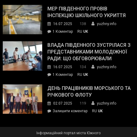
Інспектор
антикорупційних
ДСНС
МЕР ПІВДЕННОГО ПРОВІВ
органів:
власноруч
ІНСПЕКЦІЮ ШКІЛЬНОГО УКРИТТЯ
«Наш
ліквідував
спільний
138
16.07.2025
yuzhny.info
пожежу
ворог
до
1 Коментар
RU
UK
у
—
Мер
Південному
російські
Південного
ВЛАДА ПІВДЕННОГО ЗУСТРІЛАСЯ З
окупанти.
провів
ПРЕДСТАВНИКАМИ МОЛОДІЖНОЇ
Маємо
інспекцію
РАДИ: ЩО ОБГОВОРЮВАЛИ
діяти
шкільного
134
16.07.2025
yuzhny.info
як
укриття
команда
до
1 Коментар
RU
UK
України»
Влада
Південного
ДЕНЬ ПРАЦІВНИКІВ МОРСЬКОГО ТА
зустрілася
РІЧКОВОГО ФЛОТУ
з
119
02.07.2025
yuzhny.info
представниками
on
Залишити коментар
RU
UK
молодіжної
День
ради:
працівників
що
морського
обговорювали
Інформаційний портал міста Южного
та