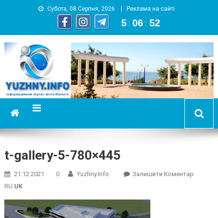
Субота, 08 Серпня, 2026
Реклама на сайті
5
:
06
:
53
YUZHNY.INFO
информационный портал города Южный
t-gallery-5-780×445
On
21.12.2021
0
Yuzhny.info
Залишити Коментар
T-
RU
UK
Gallery-
5-