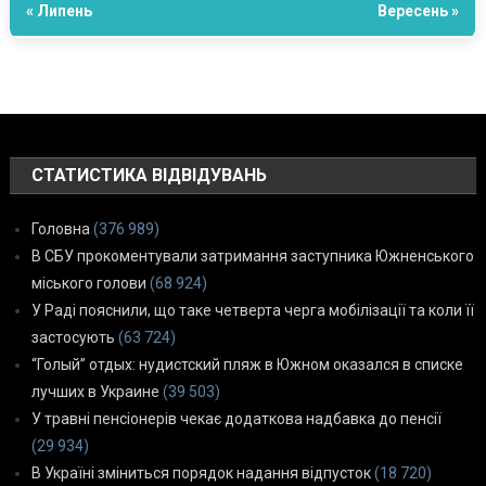
« Липень
Вересень »
СТАТИСТИКА ВІДВІДУВАНЬ
Головна
(376 989)
В СБУ прокоментували затримання заступника Южненського
міського голови
(68 924)
У Раді пояснили, що таке четверта черга мобілізації та коли її
застосують
(63 724)
“Голый” отдых: нудистский пляж в Южном оказался в списке
лучших в Украине
(39 503)
У травні пенсіонерів чекає додаткова надбавка до пенсії
(29 934)
В Україні зміниться порядок надання відпусток
(18 720)