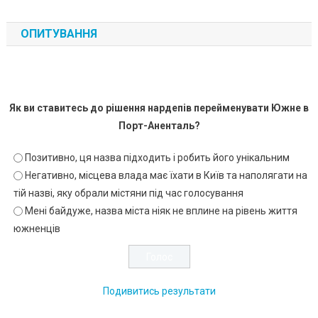
ОПИТУВАННЯ
Як ви ставитесь до рішення нардепів перейменувати Южне в
Порт-Аненталь?
Позитивно, ця назва підходить і робить його унікальним
Негативно, місцева влада має їхати в Київ та наполягати на
тій назві, яку обрали містяни під час голосування
Мені байдуже, назва міста ніяк не вплине на рівень життя
южненців
Подивитись результати