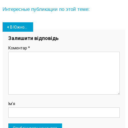
Интересные публикации по этой теме:
Навігація
В Южном разрабатывают Стратегию развития ОТГ: жители назвали главные проблемы громады
записів
Залишити відповідь
Коментар
*
Ім'я