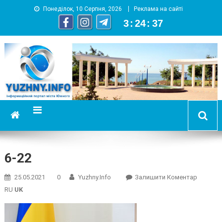
Понеділок, 10 Серпня, 2026
Реклама на сайті
3
:
24
:
38
YUZHNY.INFO
информационный портал города Южный
6-22
On
25.05.2021
0
Yuzhny.info
Залишити Коментар
6-
RU
UK
22