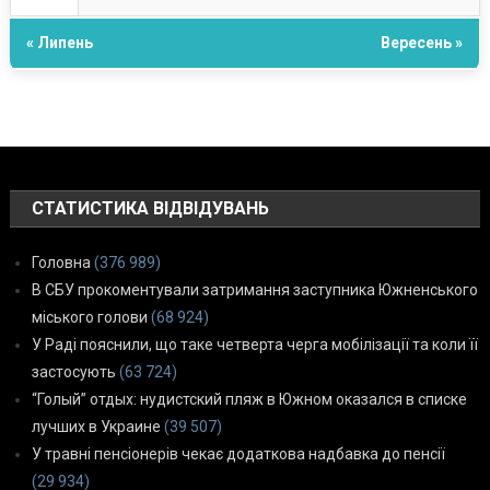
« Липень
Вересень »
СТАТИСТИКА ВІДВІДУВАНЬ
Головна
(376 989)
В СБУ прокоментували затримання заступника Южненського
міського голови
(68 924)
У Раді пояснили, що таке четверта черга мобілізації та коли її
застосують
(63 724)
“Голый” отдых: нудистский пляж в Южном оказался в списке
лучших в Украине
(39 507)
У травні пенсіонерів чекає додаткова надбавка до пенсії
(29 934)