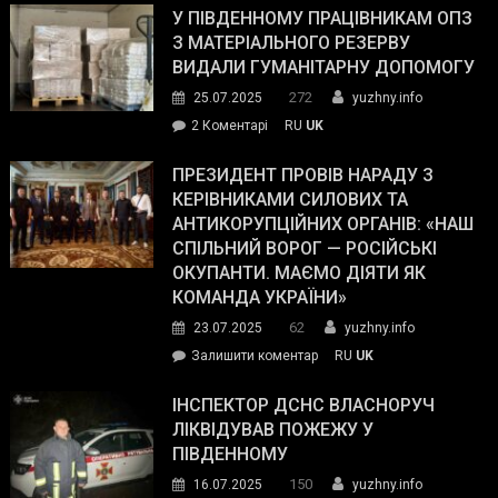
завойовує
У ПІВДЕННОМУ ПРАЦІВНИКАМ ОПЗ
симпатії
З МАТЕРІАЛЬНОГО РЕЗЕРВУ
виборців
ВИДАЛИ ГУМАНІТАРНУ ДОПОМОГУ
Трампа
272
25.07.2025
yuzhny.info
–
до
2 Коментарі
RU
UK
The
У
Wall
Південному
ПРЕЗИДЕНТ ПРОВІВ НАРАДУ З
Street
працівникам
КЕРІВНИКАМИ СИЛОВИХ ТА
Journal.
ОПЗ
АНТИКОРУПЦІЙНИХ ОРГАНІВ: «НАШ
з
СПІЛЬНИЙ ВОРОГ — РОСІЙСЬКІ
матеріального
ОКУПАНТИ. МАЄМО ДІЯТИ ЯК
резерву
КОМАНДА УКРАЇНИ»
видали
62
23.07.2025
yuzhny.info
гуманітарну
on
Залишити коментар
RU
UK
допомогу
Президент
провів
ІНСПЕКТОР ДСНС ВЛАСНОРУЧ
нараду
ЛІКВІДУВАВ ПОЖЕЖУ У
з
ПІВДЕННОМУ
керівниками
150
16.07.2025
yuzhny.info
силових