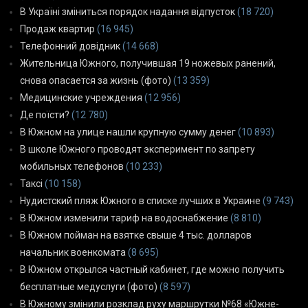
В Україні зміниться порядок надання відпусток
(18 720)
Продаж квартир
(16 945)
Телефонний довідник
(14 668)
Жительница Южного, получившая 19 ножевых ранений,
снова опасается за жизнь (фото)
(13 359)
Медицинские учреждения
(12 956)
Де поїсти?
(12 780)
В Южном на улице нашли крупную сумму денег
(10 893)
В школе Южного проводят эксперимент по запрету
мобильных телефонов
(10 233)
Таксі
(10 158)
Нудистский пляж Южного в списке лучших в Украине
(9 743)
В Южном изменили тариф на водоснабжение
(8 810)
В Южном пойман на взятке свыше 4 тыс. долларов
начальник военкомата
(8 695)
В Южном открылся частный кабинет, где можно получить
бесплатные медуслуги (фото)
(8 597)
В Южному змінили розклад руху маршрутки №68 «Южне-