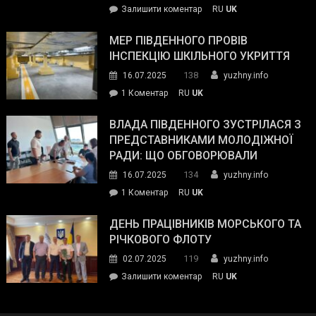
on
Залишити коментар
RU
UK
та
Інспектор
антикорупційних
ДСНС
МЕР ПІВДЕННОГО ПРОВІВ
органів:
власноруч
ІНСПЕКЦІЮ ШКІЛЬНОГО УКРИТТЯ
«Наш
ліквідував
спільний
138
16.07.2025
yuzhny.info
пожежу
ворог
до
1 Коментар
RU
UK
у
—
Мер
Південному
російські
Південного
ВЛАДА ПІВДЕННОГО ЗУСТРІЛАСЯ З
окупанти.
провів
ПРЕДСТАВНИКАМИ МОЛОДІЖНОЇ
Маємо
інспекцію
РАДИ: ЩО ОБГОВОРЮВАЛИ
діяти
шкільного
134
16.07.2025
yuzhny.info
як
укриття
команда
до
1 Коментар
RU
UK
України»
Влада
Південного
ДЕНЬ ПРАЦІВНИКІВ МОРСЬКОГО ТА
зустрілася
РІЧКОВОГО ФЛОТУ
з
119
02.07.2025
yuzhny.info
представниками
on
Залишити коментар
RU
UK
молодіжної
День
ради:
працівників
що