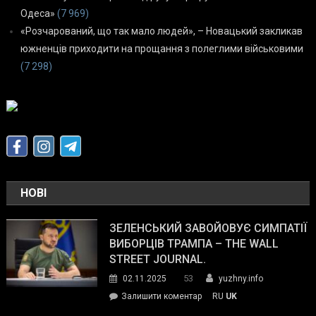
Одеса»
(7 969)
«Розчарований, що так мало людей», – Новацький закликав
южненців приходити на прощання з полеглими військовими
(7 298)
НОВІ
ЗЕЛЕНСЬКИЙ ЗАВОЙОВУЄ СИМПАТІЇ
ВИБОРЦІВ ТРАМПА – THE WALL
STREET JOURNAL.
53
02.11.2025
yuzhny.info
on
Залишити коментар
RU
UK
Зеленський