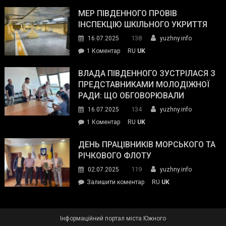
Інспектор
антикорупційних
ДСНС
МЕР ПІВДЕННОГО ПРОВІВ
органів:
власноруч
ІНСПЕКЦІЮ ШКІЛЬНОГО УКРИТТЯ
«Наш
ліквідував
спільний
138
16.07.2025
yuzhny.info
пожежу
ворог
до
1 Коментар
RU
UK
у
—
Мер
Південному
російські
Південного
ВЛАДА ПІВДЕННОГО ЗУСТРІЛАСЯ З
окупанти.
провів
ПРЕДСТАВНИКАМИ МОЛОДІЖНОЇ
Маємо
інспекцію
РАДИ: ЩО ОБГОВОРЮВАЛИ
діяти
шкільного
134
16.07.2025
yuzhny.info
як
укриття
команда
до
1 Коментар
RU
UK
України»
Влада
Південного
ДЕНЬ ПРАЦІВНИКІВ МОРСЬКОГО ТА
зустрілася
РІЧКОВОГО ФЛОТУ
з
119
02.07.2025
yuzhny.info
представниками
on
Залишити коментар
RU
UK
молодіжної
День
ради:
працівників
що
морського
обговорювали
Інформаційний портал міста Южного
та