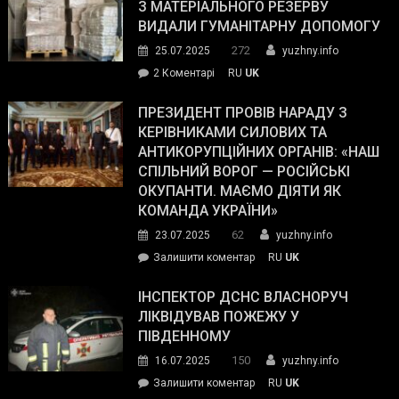
симпатії
З МАТЕРІАЛЬНОГО РЕЗЕРВУ
виборців
ВИДАЛИ ГУМАНІТАРНУ ДОПОМОГУ
Трампа
272
25.07.2025
yuzhny.info
–
до
2 Коментарі
RU
UK
The
У
Wall
Південному
ПРЕЗИДЕНТ ПРОВІВ НАРАДУ З
Street
працівникам
КЕРІВНИКАМИ СИЛОВИХ ТА
Journal.
ОПЗ
АНТИКОРУПЦІЙНИХ ОРГАНІВ: «НАШ
з
СПІЛЬНИЙ ВОРОГ — РОСІЙСЬКІ
матеріального
ОКУПАНТИ. МАЄМО ДІЯТИ ЯК
резерву
КОМАНДА УКРАЇНИ»
видали
62
23.07.2025
yuzhny.info
гуманітарну
on
Залишити коментар
RU
UK
допомогу
Президент
провів
ІНСПЕКТОР ДСНС ВЛАСНОРУЧ
нараду
ЛІКВІДУВАВ ПОЖЕЖУ У
з
ПІВДЕННОМУ
керівниками
150
16.07.2025
yuzhny.info
силових
on
Залишити коментар
RU
UK
та