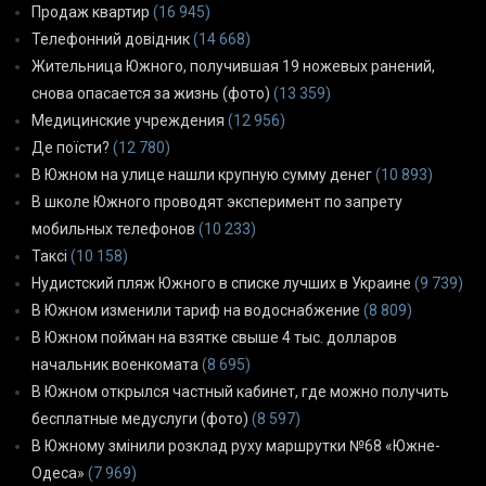
Продаж квартир
(16 945)
Телефонний довідник
(14 668)
Жительница Южного, получившая 19 ножевых ранений,
снова опасается за жизнь (фото)
(13 359)
Медицинские учреждения
(12 956)
Де поїсти?
(12 780)
В Южном на улице нашли крупную сумму денег
(10 893)
В школе Южного проводят эксперимент по запрету
мобильных телефонов
(10 233)
Таксі
(10 158)
Нудистский пляж Южного в списке лучших в Украине
(9 739)
В Южном изменили тариф на водоснабжение
(8 809)
В Южном пойман на взятке свыше 4 тыс. долларов
начальник военкомата
(8 695)
В Южном открылся частный кабинет, где можно получить
бесплатные медуслуги (фото)
(8 597)
В Южному змінили розклад руху маршрутки №68 «Южне-
Одеса»
(7 969)