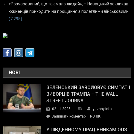
«Розчарований, що так мало людей», – Новацький закликав
южненців приходити на прощання з полеглими військовими
(7 298)
НОВІ
ЗЕЛЕНСЬКИЙ ЗАВОЙОВУЄ СИМПАТІЇ
ВИБОРЦІВ ТРАМПА – THE WALL
STREET JOURNAL.
53
02.11.2025
yuzhny.info
on
Залишити коментар
RU
UK
Зеленський
завойовує
У ПІВДЕННОМУ ПРАЦІВНИКАМ ОПЗ