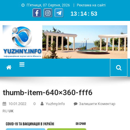
П’ятниця, 07 Серпня, 2026
Реклама на сайті
13
:
14
:
53
YUZHNY.INFO
информационный портал города Южный
thumb-item-640×360-fff6
On
10.01.2022
0
Yuzhny.info
Залишити Коментар
Thumb-
RU
UK
Item-
640×360