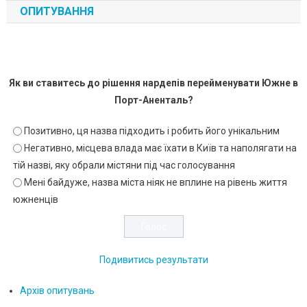
ОПИТУВАННЯ
Як ви ставитесь до рішення нардепів перейменувати Южне в
Порт-Аненталь?
Позитивно, ця назва підходить і робить його унікальним
Негативно, місцева влада має їхати в Київ та наполягати на
тій назві, яку обрали містяни під час голосування
Мені байдуже, назва міста ніяк не вплине на рівень життя
южненців
Подивитись результати
Архів опитувань