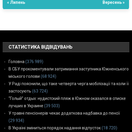
« Липень
Вересень »
СТАТИСТИКА ВІДВІДУВАНЬ
Головна
(376 989)
В СБУ прокоментували затримання заступника Южненського
міського голови
(68 924)
У Раді пояснили, що таке четверта черга мобілізації та коли її
застосують
(63 724)
“Голый” отдых: нудистский пляж в Южном оказался в списке
лучших в Украине
(39 503)
У травні пенсіонерів чекає додаткова надбавка до пенсії
(29 934)
В Україні зміниться порядок надання відпусток
(18 720)