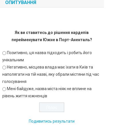
ОПИТУВАННЯ
Як ви ставитесь до рішення нардепів
перейменувати Южне в Порт-Аненталь?
Позитивно, ця назва підходить і робить його
унікальним
Негативно, місцева влада має їхати в Київ та
наполягати на тій назві, яку обрали містяни під час
голосування
Мені байдуже, назва міста ніяк не вплине на
рівень життя южненців
Подивитись результати