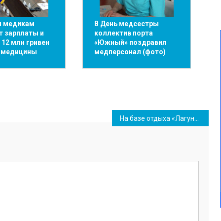
 медикам
В День медсестры
т зарплаты и
коллектив порта
12 млн гривен
«Южный» поздравил
у медицины
медперсонал (фото)
На базе отдыха «Лагуна» вблизи Южного обустраивают пляж к сезону (фото)