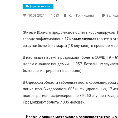
Информ-панорама
10.03.2021
1 083
Юля Гринишина
Залиш
Жители Южного продолжают болеть коронавирусом.
городе зафиксировано
27 новых случаев
(ранее в эт
за сутки было 5 и 9 марта (10 случаев), в прошлом мес
В настоящее время продолжают болеть COVID-19 –
6
целом с начала пандемии – 1 957. Летальных случаев
был зарегистрирован 5 февраля).
В Одесской области заболеваемость коронавирусом у
пациентов. Выздоровели 885 инфицированных, 17 че
всего в регионе зафиксировано 89 260 случаев. Вызд
Продолжают болеть 7 005 человек.
Использование материалов разрешается только 