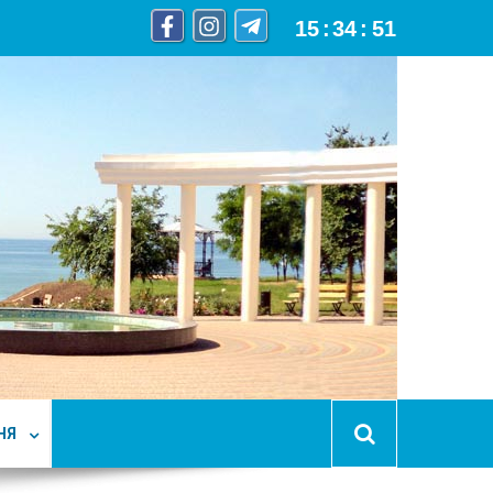
15
:
34
:
52
НЯ