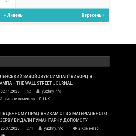
31
« Липень
Вересень »
ЛЕНСЬКИЙ ЗАВОЙОВУЄ СИМПАТІЇ ВИБОРЦІВ
АМПА – THE WALL STREET JOURNAL.
52
02.11.2025
yuzhny.info
on
Залишити коментар
RU
UK
Зеленський
завойовує
ПІВДЕННОМУ ПРАЦІВНИКАМ ОПЗ З МАТЕРІАЛЬНОГО
симпатії
ЕЗЕРВУ ВИДАЛИ ГУМАНІТАРНУ ДОПОМОГУ
виборців
271
до
25.07.2025
yuzhny.info
2 Коментарі
Трампа
У