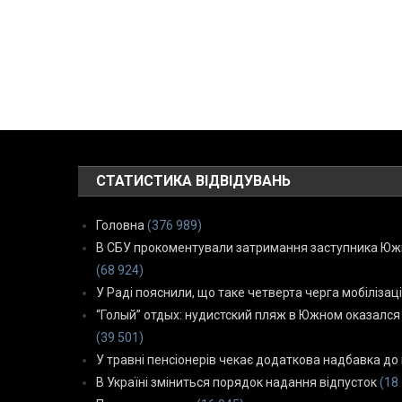
СТАТИСТИКА ВІДВІДУВАНЬ
Головна
(376 989)
В СБУ прокоментували затримання заступника Южн
(68 924)
У Раді пояснили, що таке четверта черга мобілізаці
“Голый” отдых: нудистский пляж в Южном оказался
(39 501)
У травні пенсіонерів чекає додаткова надбавка до 
В Україні зміниться порядок надання відпусток
(18