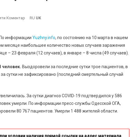
On
ити Коментар
RU
UK
В
Южном
 По информации
Yuzhny.info
, по состоянию на 10 марта в нашем
Растет
ом месяце наибольшее количество новых случаев заражения
Число
яце – 23 февраля (12 случаев), в январе – 8 числа (49 случаев).
Новых
Случаев
1 человек.
Выздоровели за последние сутки трое пациентов, в
Заражения
COVID-
 за сутки не зафиксировано (последний смертельный случай
19
величилась. За сутки диагноз COVID-19 подтвердился у 586
ловек умерли. По информации пресс-службы Одесской ОГА,
оровели 80 767 пациентов. Умерли 1 488 жителей области.
при условии наличия прямой ссылки на адрес материала