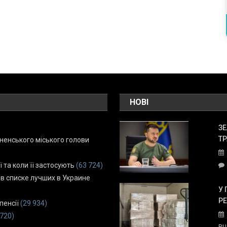
НОВІ
ЗЕ
ТР
енського міського голови
ї та коли її застосують
(63 724)
 в списке лучших в Украине
У 
Р
пенсії
(29 934)
 720)