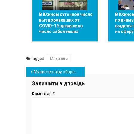
В Южном суточное число
В Южном
выздоровевших от
подниму
COVID-19 превысило
выделят 
число заболевших
на сфер
Tagged
Медицина
Навігація
Министерству обороны передадут 5 га в порту Пивденный — для размещения новой базы ВМСУ
записів
Залишити відповідь
Коментар
*