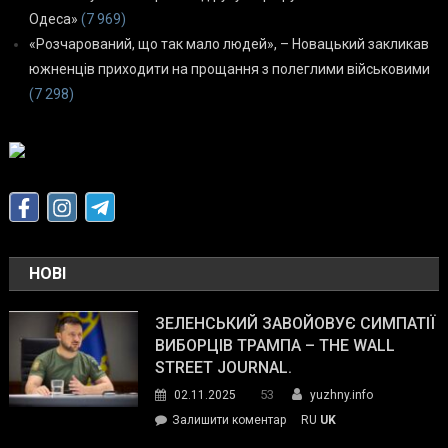
Одеса»
(7 969)
«Розчарований, що так мало людей», – Новацький закликав
южненців приходити на прощання з полеглими військовими
(7 298)
НОВІ
ЗЕЛЕНСЬКИЙ ЗАВОЙОВУЄ СИМПАТІЇ
ВИБОРЦІВ ТРАМПА – THE WALL
STREET JOURNAL.
53
02.11.2025
yuzhny.info
on
Залишити коментар
RU
UK
Зеленський