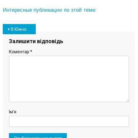
Интересные публикации по этой теме:
Навігація
В Южном повысили тарифы для предпринимателей на услуги коммунального рынка
записів
Залишити відповідь
Коментар
*
Ім'я