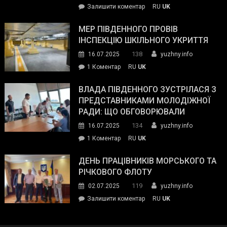
on
Залишити коментар
RU
UK
та
Інспектор
антикорупційних
ДСНС
МЕР ПІВДЕННОГО ПРОВІВ
органів:
власноруч
ІНСПЕКЦІЮ ШКІЛЬНОГО УКРИТТЯ
«Наш
ліквідував
спільний
138
16.07.2025
yuzhny.info
пожежу
ворог
до
1 Коментар
RU
UK
у
—
Мер
Південному
російські
Південного
ВЛАДА ПІВДЕННОГО ЗУСТРІЛАСЯ З
окупанти.
провів
ПРЕДСТАВНИКАМИ МОЛОДІЖНОЇ
Маємо
інспекцію
РАДИ: ЩО ОБГОВОРЮВАЛИ
діяти
шкільного
134
16.07.2025
yuzhny.info
як
укриття
команда
до
1 Коментар
RU
UK
України»
Влада
Південного
ДЕНЬ ПРАЦІВНИКІВ МОРСЬКОГО ТА
зустрілася
РІЧКОВОГО ФЛОТУ
з
119
02.07.2025
yuzhny.info
представниками
on
Залишити коментар
RU
UK
молодіжної
День
ради:
працівників
що