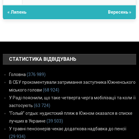
« Липень
Вересень »
СТАТИСТИКА ВІДВІДУВАНЬ
Головна
(376 989)
В СБУ прокоментували затримання заступника Южненського
міського голови
(68 924)
У Раді пояснили, що таке четверта черга мобілізації та коли її
застосують
(63 724)
“Голый” отдых: нудистский пляж в Южном оказался в списке
лучших в Украине
(39 503)
У травні пенсіонерів чекає додаткова надбавка до пенсії
(29 934)