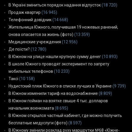
В Україні зміниться порядок надання відпусток
(18 720)
Продаж квартир
(16 945)
Телефонний довідник
(14 668)
Жительница Южного, получившая 19 ножевых ранений,
снова опасается за жизнь (фото)
(13 359)
Медицинские учреждения
(12 956)
Де поїсти?
(12 780)
В Южном на улице нашли крупную сумму денег
(10 893)
В школе Южного проводят эксперимент по запрету
мобильных телефонов
(10 233)
Таксі
(10 158)
Нудистский пляж Южного в списке лучших в Украине
(9 739)
В Южном изменили тариф на водоснабжение
(8 809)
В Южном пойман на взятке свыше 4 тыс. долларов
начальник военкомата
(8 695)
В Южном открылся частный кабинет, где можно получить
бесплатные медуслуги (фото)
(8 597)
В Южному змінили розклад руху маршрутки №68 «Южне-