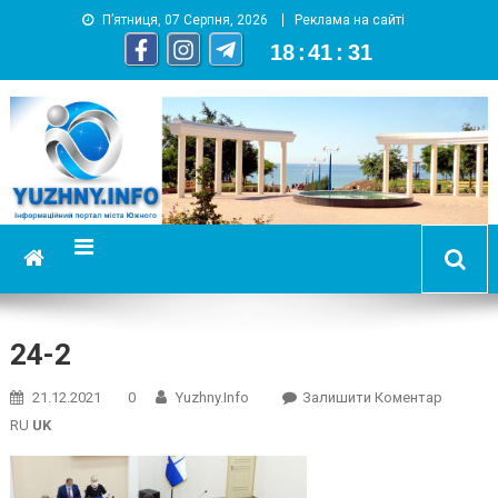
П’ятниця, 07 Серпня, 2026
Реклама на сайті
18
:
41
:
31
YUZHNY.INFO
информационный портал города Южный
24-2
On
21.12.2021
0
Yuzhny.info
Залишити Коментар
24-
RU
UK
2