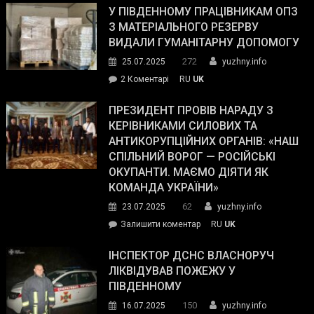
завойовує
У ПІВДЕННОМУ ПРАЦІВНИКАМ ОПЗ
симпатії
З МАТЕРІАЛЬНОГО РЕЗЕРВУ
виборців
ВИДАЛИ ГУМАНІТАРНУ ДОПОМОГУ
Трампа
272
25.07.2025
yuzhny.info
–
до
2 Коментарі
RU
UK
The
У
Wall
Південному
ПРЕЗИДЕНТ ПРОВІВ НАРАДУ З
Street
працівникам
КЕРІВНИКАМИ СИЛОВИХ ТА
Journal.
ОПЗ
АНТИКОРУПЦІЙНИХ ОРГАНІВ: «НАШ
з
СПІЛЬНИЙ ВОРОГ — РОСІЙСЬКІ
матеріального
ОКУПАНТИ. МАЄМО ДІЯТИ ЯК
резерву
КОМАНДА УКРАЇНИ»
видали
62
23.07.2025
yuzhny.info
гуманітарну
on
Залишити коментар
RU
UK
допомогу
Президент
провів
ІНСПЕКТОР ДСНС ВЛАСНОРУЧ
нараду
ЛІКВІДУВАВ ПОЖЕЖУ У
з
ПІВДЕННОМУ
керівниками
150
16.07.2025
yuzhny.info
силових