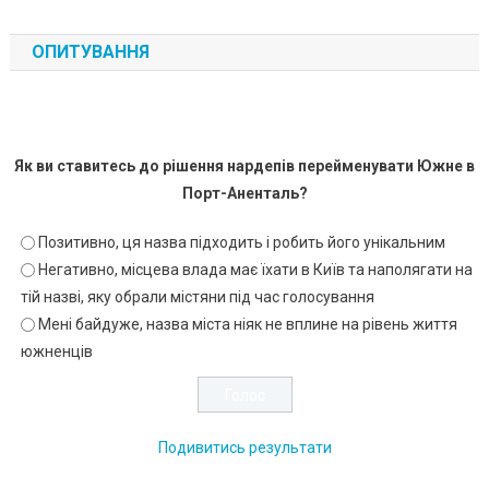
ОПИТУВАННЯ
Як ви ставитесь до рішення нардепів перейменувати Южне в
Порт-Аненталь?
Позитивно, ця назва підходить і робить його унікальним
Негативно, місцева влада має їхати в Київ та наполягати на
тій назві, яку обрали містяни під час голосування
Мені байдуже, назва міста ніяк не вплине на рівень життя
южненців
Подивитись результати