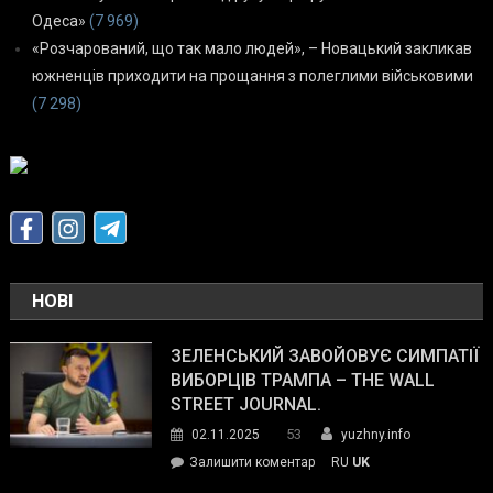
Одеса»
(7 969)
«Розчарований, що так мало людей», – Новацький закликав
южненців приходити на прощання з полеглими військовими
(7 298)
НОВІ
ЗЕЛЕНСЬКИЙ ЗАВОЙОВУЄ СИМПАТІЇ
ВИБОРЦІВ ТРАМПА – THE WALL
STREET JOURNAL.
53
02.11.2025
yuzhny.info
on
Залишити коментар
RU
UK
Зеленський