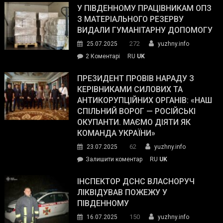
завойовує
У ПІВДЕННОМУ ПРАЦІВНИКАМ ОПЗ
симпатії
З МАТЕРІАЛЬНОГО РЕЗЕРВУ
виборців
ВИДАЛИ ГУМАНІТАРНУ ДОПОМОГУ
Трампа
272
25.07.2025
yuzhny.info
–
до
2 Коментарі
RU
UK
The
У
Wall
Південному
ПРЕЗИДЕНТ ПРОВІВ НАРАДУ З
Street
працівникам
КЕРІВНИКАМИ СИЛОВИХ ТА
Journal.
ОПЗ
АНТИКОРУПЦІЙНИХ ОРГАНІВ: «НАШ
з
СПІЛЬНИЙ ВОРОГ — РОСІЙСЬКІ
матеріального
ОКУПАНТИ. МАЄМО ДІЯТИ ЯК
резерву
КОМАНДА УКРАЇНИ»
видали
62
23.07.2025
yuzhny.info
гуманітарну
on
Залишити коментар
RU
UK
допомогу
Президент
провів
ІНСПЕКТОР ДСНС ВЛАСНОРУЧ
нараду
ЛІКВІДУВАВ ПОЖЕЖУ У
з
ПІВДЕННОМУ
керівниками
150
16.07.2025
yuzhny.info
силових