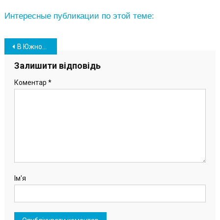
Интересные публикации по этой теме:
Навігація
В Южном посчитали соотношение женщин и мужчин: кого больше? (схемы)
записів
Залишити відповідь
Коментар
*
Ім'я