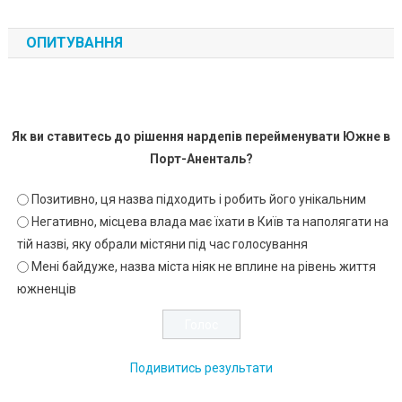
ОПИТУВАННЯ
Як ви ставитесь до рішення нардепів перейменувати Южне в
Порт-Аненталь?
Позитивно, ця назва підходить і робить його унікальним
Негативно, місцева влада має їхати в Київ та наполягати на
тій назві, яку обрали містяни під час голосування
Мені байдуже, назва міста ніяк не вплине на рівень життя
южненців
Подивитись результати