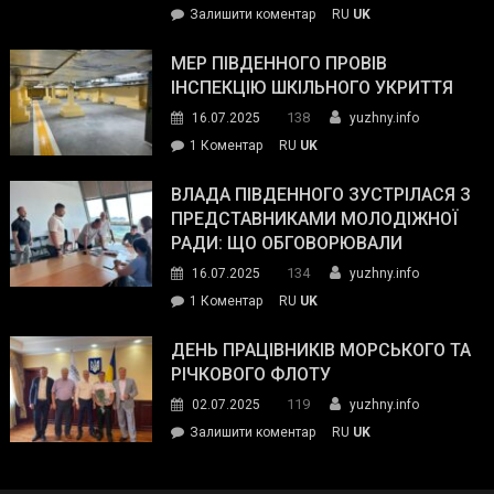
on
Залишити коментар
RU
UK
та
Інспектор
антикорупційних
ДСНС
МЕР ПІВДЕННОГО ПРОВІВ
органів:
власноруч
ІНСПЕКЦІЮ ШКІЛЬНОГО УКРИТТЯ
«Наш
ліквідував
спільний
138
16.07.2025
yuzhny.info
пожежу
ворог
до
1 Коментар
RU
UK
у
—
Мер
Південному
російські
Південного
ВЛАДА ПІВДЕННОГО ЗУСТРІЛАСЯ З
окупанти.
провів
ПРЕДСТАВНИКАМИ МОЛОДІЖНОЇ
Маємо
інспекцію
РАДИ: ЩО ОБГОВОРЮВАЛИ
діяти
шкільного
134
16.07.2025
yuzhny.info
як
укриття
команда
до
1 Коментар
RU
UK
України»
Влада
Південного
ДЕНЬ ПРАЦІВНИКІВ МОРСЬКОГО ТА
зустрілася
РІЧКОВОГО ФЛОТУ
з
119
02.07.2025
yuzhny.info
представниками
on
Залишити коментар
RU
UK
молодіжної
День
ради:
працівників
що