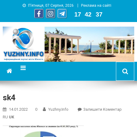
П’ятниця, 07 Серпня, 2026
Реклама на сайті
17
:
42
:
38
YUZHNY.INFO
информационный портал города Южный
sk4
On
14.01.2022
0
Yuzhny.info
Залишити Коментар
Sk4
RU
UK