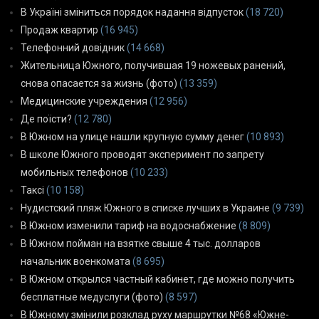
В Україні зміниться порядок надання відпусток
(18 720)
Продаж квартир
(16 945)
Телефонний довідник
(14 668)
Жительница Южного, получившая 19 ножевых ранений,
снова опасается за жизнь (фото)
(13 359)
Медицинские учреждения
(12 956)
Де поїсти?
(12 780)
В Южном на улице нашли крупную сумму денег
(10 893)
В школе Южного проводят эксперимент по запрету
мобильных телефонов
(10 233)
Таксі
(10 158)
Нудистский пляж Южного в списке лучших в Украине
(9 739)
В Южном изменили тариф на водоснабжение
(8 809)
В Южном пойман на взятке свыше 4 тыс. долларов
начальник военкомата
(8 695)
В Южном открылся частный кабинет, где можно получить
бесплатные медуслуги (фото)
(8 597)
В Южному змінили розклад руху маршрутки №68 «Южне-