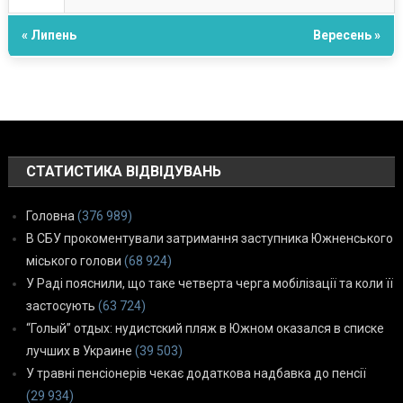
« Липень
Вересень »
СТАТИСТИКА ВІДВІДУВАНЬ
Головна
(376 989)
В СБУ прокоментували затримання заступника Южненського
міського голови
(68 924)
У Раді пояснили, що таке четверта черга мобілізації та коли її
застосують
(63 724)
“Голый” отдых: нудистский пляж в Южном оказался в списке
лучших в Украине
(39 503)
У травні пенсіонерів чекає додаткова надбавка до пенсії
(29 934)