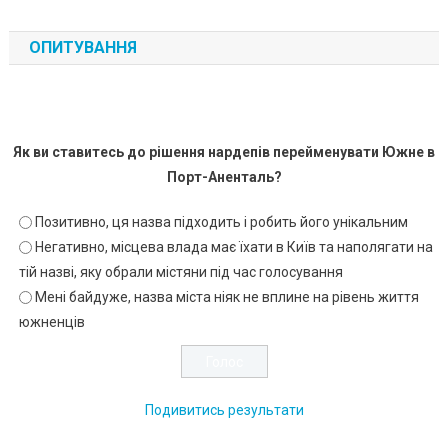
ОПИТУВАННЯ
Як ви ставитесь до рішення нардепів перейменувати Южне в
Порт-Аненталь?
Позитивно, ця назва підходить і робить його унікальним
Негативно, місцева влада має їхати в Київ та наполягати на
тій назві, яку обрали містяни під час голосування
Мені байдуже, назва міста ніяк не вплине на рівень життя
южненців
Подивитись результати