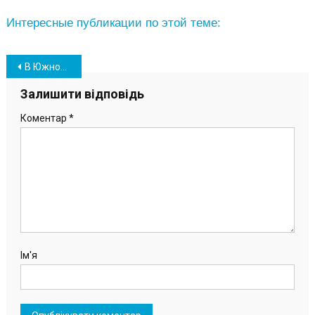
Интересные публикации по этой теме:
Навігація
В Южном посчитали соотношение женщин и мужчин: кого больше? (схемы)
записів
Залишити відповідь
Коментар
*
Ім'я