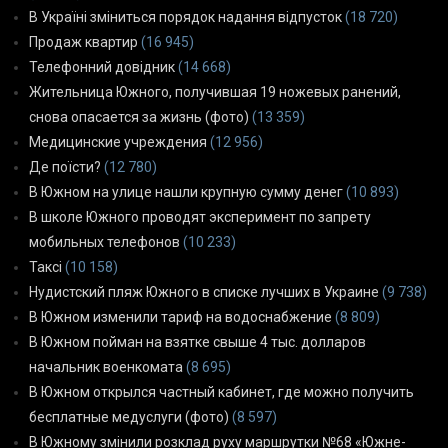
В Україні зміниться порядок надання відпусток
(18 720)
Продаж квартир
(16 945)
Телефонний довідник
(14 668)
Жительница Южного, получившая 19 ножевых ранений,
снова опасается за жизнь (фото)
(13 359)
Медицинские учреждения
(12 956)
Де поїсти?
(12 780)
В Южном на улице нашли крупную сумму денег
(10 893)
В школе Южного проводят эксперимент по запрету
мобильных телефонов
(10 233)
Таксі
(10 158)
Нудистский пляж Южного в списке лучших в Украине
(9 738)
В Южном изменили тариф на водоснабжение
(8 809)
В Южном пойман на взятке свыше 4 тыс. долларов
начальник военкомата
(8 695)
В Южном открылся частный кабинет, где можно получить
бесплатные медуслуги (фото)
(8 597)
В Южному змінили розклад руху маршрутки №68 «Южне-