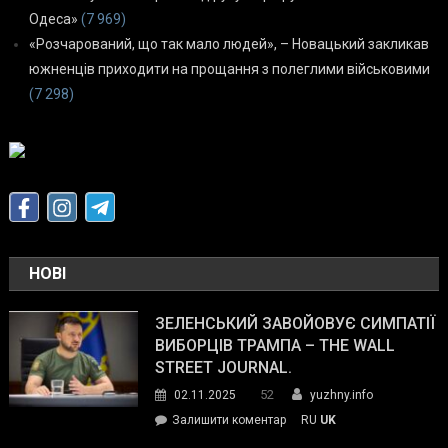
Одеса»
(7 969)
«Розчарований, що так мало людей», – Новацький закликав
южненців приходити на прощання з полеглими військовими
(7 298)
НОВІ
ЗЕЛЕНСЬКИЙ ЗАВОЙОВУЄ СИМПАТІЇ
ВИБОРЦІВ ТРАМПА – THE WALL
STREET JOURNAL.
52
02.11.2025
yuzhny.info
on
Залишити коментар
RU
UK
Зеленський