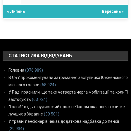
« Липень
Вересень »
СТАТИСТИКА ВІДВІДУВАНЬ
Головна
(376 989)
В СБУ прокоментували затримання заступника Южненського
міського голови
(68 924)
У Раді пояснили, що таке четверта черга мобілізації та коли її
застосують
(63 724)
“Голый” отдых: нудистский пляж в Южном оказался в списке
лучших в Украине
(39 501)
У травні пенсіонерів чекає додаткова надбавка до пенсії
(29 934)