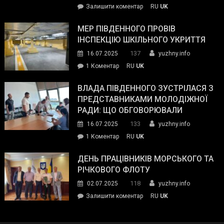
on
Залишити коментар
RU
UK
та
Інспектор
антикорупційних
ДСНС
МЕР ПІВДЕННОГО ПРОВІВ
органів:
власноруч
ІНСПЕКЦІЮ ШКІЛЬНОГО УКРИТТЯ
«Наш
ліквідував
спільний
137
16.07.2025
yuzhny.info
пожежу
ворог
до
1 Коментар
RU
UK
у
—
Мер
Південному
російські
Південного
ВЛАДА ПІВДЕННОГО ЗУСТРІЛАСЯ З
окупанти.
провів
ПРЕДСТАВНИКАМИ МОЛОДІЖНОЇ
Маємо
інспекцію
РАДИ: ЩО ОБГОВОРЮВАЛИ
діяти
шкільного
133
16.07.2025
yuzhny.info
як
укриття
команда
до
1 Коментар
RU
UK
України»
Влада
Південного
ДЕНЬ ПРАЦІВНИКІВ МОРСЬКОГО ТА
зустрілася
РІЧКОВОГО ФЛОТУ
з
118
02.07.2025
yuzhny.info
представниками
on
Залишити коментар
RU
UK
молодіжної
День
ради:
працівників
що