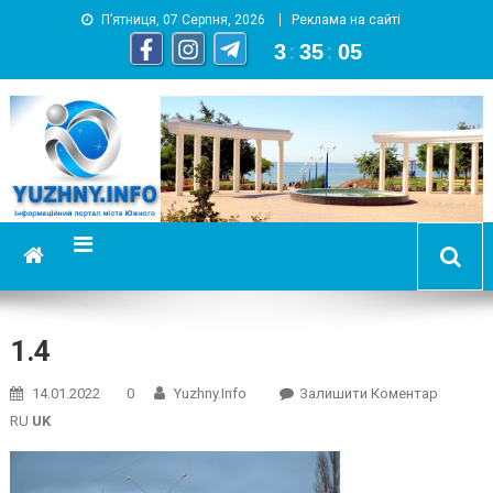
П’ятниця, 07 Серпня, 2026
Реклама на сайті
3
:
35
:
05
YUZHNY.INFO
информационный портал города Южный
1.4
On
14.01.2022
0
Yuzhny.info
Залишити Коментар
1.4
RU
UK