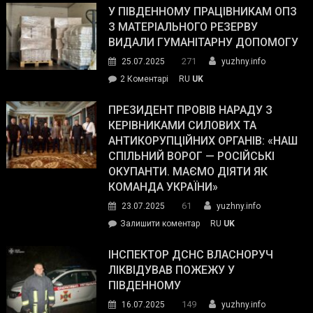
завойовує
У ПІВДЕННОМУ ПРАЦІВНИКАМ ОПЗ
симпатії
З МАТЕРІАЛЬНОГО РЕЗЕРВУ
виборців
ВИДАЛИ ГУМАНІТАРНУ ДОПОМОГУ
Трампа
271
25.07.2025
yuzhny.info
–
до
2 Коментарі
RU
UK
The
У
Wall
Південному
ПРЕЗИДЕНТ ПРОВІВ НАРАДУ З
Street
працівникам
КЕРІВНИКАМИ СИЛОВИХ ТА
Journal.
ОПЗ
АНТИКОРУПЦІЙНИХ ОРГАНІВ: «НАШ
з
СПІЛЬНИЙ ВОРОГ — РОСІЙСЬКІ
матеріального
ОКУПАНТИ. МАЄМО ДІЯТИ ЯК
резерву
КОМАНДА УКРАЇНИ»
видали
61
23.07.2025
yuzhny.info
гуманітарну
on
Залишити коментар
RU
UK
допомогу
Президент
провів
ІНСПЕКТОР ДСНС ВЛАСНОРУЧ
нараду
ЛІКВІДУВАВ ПОЖЕЖУ У
з
ПІВДЕННОМУ
керівниками
149
16.07.2025
yuzhny.info
силових