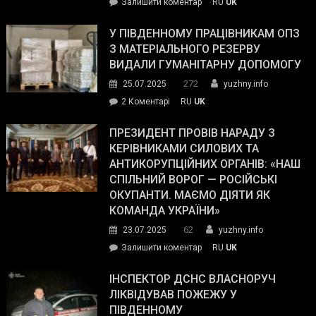
on
Залишити коментар
RU
UK
Зеленський
завойовує
У ПІВДЕННОМУ ПРАЦІВНИКАМ ОПЗ
симпатії
З МАТЕРІАЛЬНОГО РЕЗЕРВУ
виборців
ВИДАЛИ ГУМАНІТАРНУ ДОПОМОГУ
Трампа
272
25.07.2025
yuzhny.info
–
до
2 Коментарі
RU
UK
The
У
Wall
Південному
ПРЕЗИДЕНТ ПРОВІВ НАРАДУ З
Street
працівникам
КЕРІВНИКАМИ СИЛОВИХ ТА
Journal.
ОПЗ
АНТИКОРУПЦІЙНИХ ОРГАНІВ: «НАШ
з
СПІЛЬНИЙ ВОРОГ — РОСІЙСЬКІ
матеріального
ОКУПАНТИ. МАЄМО ДІЯТИ ЯК
резерву
КОМАНДА УКРАЇНИ»
видали
62
23.07.2025
yuzhny.info
гуманітарну
on
Залишити коментар
RU
UK
допомогу
Президент
провів
ІНСПЕКТОР ДСНС ВЛАСНОРУЧ
нараду
ЛІКВІДУВАВ ПОЖЕЖУ У
з
ПІВДЕННОМУ