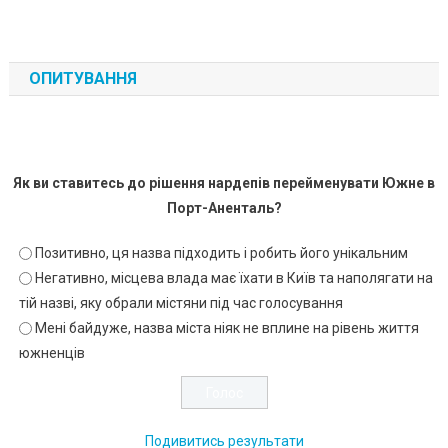
ОПИТУВАННЯ
Як ви ставитесь до рішення нардепів перейменувати Южне в
Порт-Аненталь?
Позитивно, ця назва підходить і робить його унікальним
Негативно, місцева влада має їхати в Київ та наполягати на
тій назві, яку обрали містяни під час голосування
Мені байдуже, назва міста ніяк не вплине на рівень життя
южненців
Подивитись результати