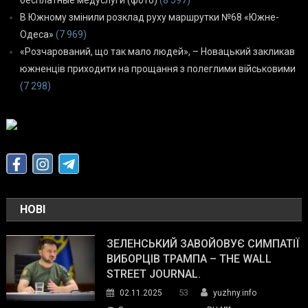
В Южному змінили розклад руху маршрутки №68 «Южне-
Одеса»
(7 969)
«Розчарований, що так мало людей», – Новацький закликав
южненців приходити на прощання з полеглими військовими
(7 298)
НОВІ
ЗЕЛЕНСЬКИЙ ЗАВОЙОВУЄ СИМПАТІЇ
ВИБОРЦІВ ТРАМПА – THE WALL
STREET JOURNAL.
53
02.11.2025
yuzhny.info