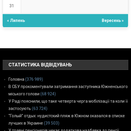
31
« Липень
Вересень »
СТАТИСТИКА ВІДВІДУВАНЬ
Головна
(376 989)
В СБУ прокоментували затримання заступника Южненського
міського голови
(68 924)
У Раді пояснили, що таке четверта черга мобілізації та коли її
застосують
(63 724)
“Голый” отдых: нудистский пляж в Южном оказался в списке
лучших в Украине
(39 503)
У травні пенсіонерів чекає додаткова надбавка до пенсії