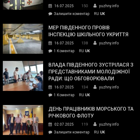
керівниками
150
16.07.2025
yuzhny.info
силових
on
Залишити коментар
RU
UK
та
Інспектор
антикорупційних
ДСНС
МЕР ПІВДЕННОГО ПРОВІВ
органів:
власноруч
ІНСПЕКЦІЮ ШКІЛЬНОГО УКРИТТЯ
«Наш
ліквідував
спільний
138
16.07.2025
yuzhny.info
пожежу
ворог
до
1 Коментар
RU
UK
у
—
Мер
Південному
російські
Південного
ВЛАДА ПІВДЕННОГО ЗУСТРІЛАСЯ З
окупанти.
провів
ПРЕДСТАВНИКАМИ МОЛОДІЖНОЇ
Маємо
інспекцію
РАДИ: ЩО ОБГОВОРЮВАЛИ
діяти
шкільного
134
16.07.2025
yuzhny.info
як
укриття
команда
до
1 Коментар
RU
UK
України»
Влада
Південного
ДЕНЬ ПРАЦІВНИКІВ МОРСЬКОГО ТА
зустрілася
РІЧКОВОГО ФЛОТУ
з
119
02.07.2025
yuzhny.info
представниками
on
Залишити коментар
RU
UK
молодіжної
День