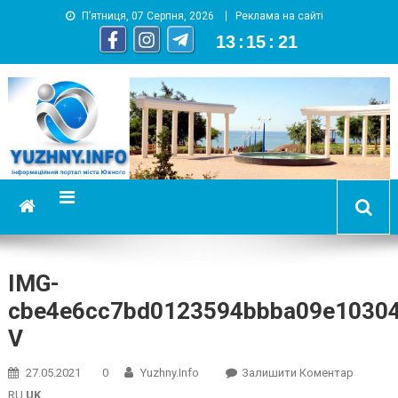
П’ятниця, 07 Серпня, 2026
Реклама на сайті
13
:
15
:
22
YUZHNY.INFO
информационный портал города Южный
IMG-
cbe4e6cc7bd0123594bbba09e1030
V
On
27.05.2021
0
Yuzhny.info
Залишити Коментар
IMG-
RU
UK