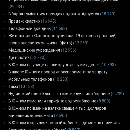
(29 934)
В Україні зміниться порядок надання відпусток
(18 720)
Продаж квартир
(16 945)
Телефонний довідник
(14 668)
Жительница Южного, получившая 19 ножевых ранений,
снова опасается за жизнь (фото)
(13 359)
Медицинские учреждения
(12 956)
Де поїсти?
(12 780)
В Южном на улице нашли крупную сумму денег
(10 893)
В школе Южного проводят эксперимент по запрету
мобильных телефонов
(10 233)
Таксі
(10 158)
Нудистский пляж Южного в списке лучших в Украине
(9 739)
В Южном изменили тариф на водоснабжение
(8 809)
В Южном пойман на взятке свыше 4 тыс. долларов
начальник военкомата
(8 695)
В Южном открылся частный кабинет, где можно получить
бесплатные медуслуги (фото)
(8 597)