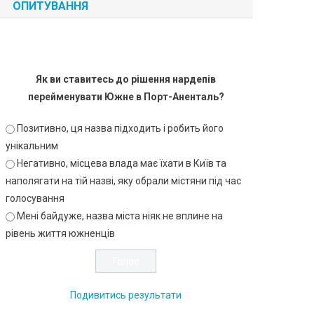
ОПИТУВАННЯ
Як ви ставитесь до рішення нардепів
перейменувати Южне в Порт-Аненталь?
Позитивно, ця назва підходить і робить його
унікальним
Негативно, місцева влада має їхати в Київ та
наполягати на тій назві, яку обрали містяни під час
голосування
Мені байдуже, назва міста ніяк не вплине на
рівень життя южненців
Подивитись результати