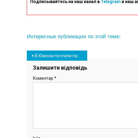
Подписывайтесь на наш канал в
Telegram
и наш а
Интересные публикации по этой теме:
Навігація
В Южном почтили память ликвидаторов последствий Чернобыльской катастрофы (фото)
записів
Залишити відповідь
Коментар
*