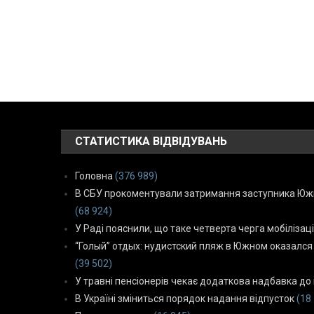
СТАТИСТИКА ВІДВІДУВАНЬ
Головна
(376 989)
В СБУ прокоментували затримання заступника Южн
(68 924)
У Раді пояснили, що таке четверта черга мобілізаці
“Голый” отдых: нудистский пляж в Южном оказался
(39 502)
У травні пенсіонерів чекає додаткова надбавка до 
В Україні зміниться порядок надання відпусток
(18