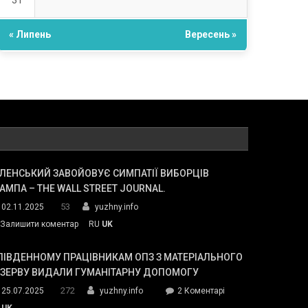
31
« Липень
Вересень »
ЛЕНСЬКИЙ ЗАВОЙОВУЄ СИМПАТІЇ ВИБОРЦІВ
АМПА – THE WALL STREET JOURNAL.
53
02.11.2025
yuzhny.info
on
Залишити коментар
RU
UK
Зеленський
завойовує
ПІВДЕННОМУ ПРАЦІВНИКАМ ОПЗ З МАТЕРІАЛЬНОГО
симпатії
ЕЗЕРВУ ВИДАЛИ ГУМАНІТАРНУ ДОПОМОГУ
виборців
272
до
25.07.2025
yuzhny.info
2 Коментарі
Трампа
У