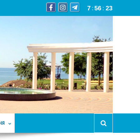
7
:
56
:
24
НЯ