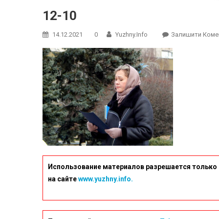
12-10
14.12.2021
0
Yuzhny.info
Залишити Коме
Использование материалов разрешается только 
на сайте
www.yuzhny.info.