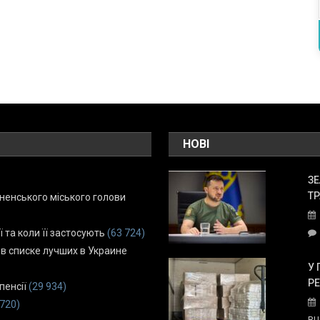
НОВІ
ЗЕ
ТР
енського міського голови
ї та коли її застосують
(63 724)
 в списке лучших в Украине
У 
Р
пенсії
(29 934)
 720)