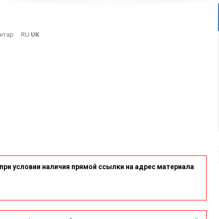
On
нтар
RU
UK
12-
10
при условии наличия прямой ссылки на адрес материала