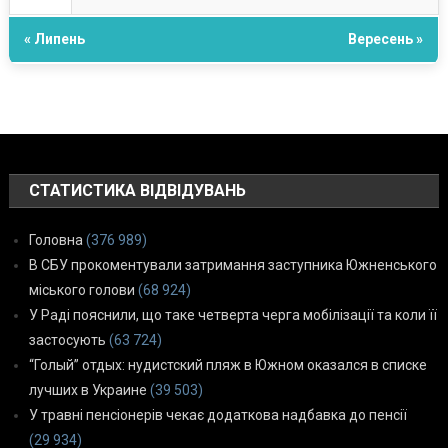
« Липень
Вересень »
СТАТИСТИКА ВІДВІДУВАНЬ
Головна
(376 989)
В СБУ прокоментували затримання заступника Южненського
міського голови
(68 924)
У Раді пояснили, що таке четверта черга мобілізації та коли її
застосують
(63 724)
“Голый” отдых: нудистский пляж в Южном оказался в списке
лучших в Украине
(39 503)
У травні пенсіонерів чекає додаткова надбавка до пенсії
(29 934)