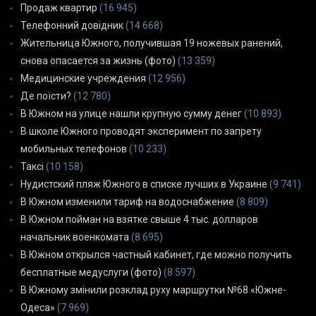
Продаж квартир
(16 945)
Телефонний довідник
(14 668)
Жительница Южного, получившая 19 ножевых ранений,
снова опасается за жизнь (фото)
(13 359)
Медицинские учреждения
(12 956)
Де поїсти?
(12 780)
В Южном на улице нашли крупную сумму денег
(10 893)
В школе Южного проводят эксперимент по запрету
мобильных телефонов
(10 233)
Таксі
(10 158)
Нудистский пляж Южного в списке лучших в Украине
(9 741)
В Южном изменили тариф на водоснабжение
(8 809)
В Южном пойман на взятке свыше 4 тыс. долларов
начальник военкомата
(8 695)
В Южном открылся частный кабинет, где можно получить
бесплатные медуслуги (фото)
(8 597)
В Южному змінили розклад руху маршрутки №68 «Южне-
Одеса»
(7 969)