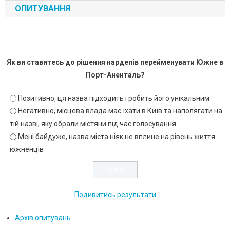
ОПИТУВАННЯ
Як ви ставитесь до рішення нардепів перейменувати Южне в
Порт-Аненталь?
Позитивно, ця назва підходить і робить його унікальним
Негативно, місцева влада має їхати в Київ та наполягати на
тій назві, яку обрали містяни під час голосування
Мені байдуже, назва міста ніяк не вплине на рівень життя
южненців
Подивитись результати
Архів опитувань