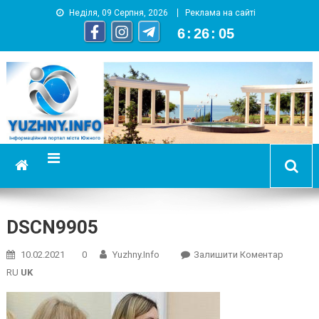
Неділя, 09 Серпня, 2026
Реклама на сайті
6
:
26
:
06
YUZHNY.INFO
информационный портал города Южный
DSCN9905
On
10.02.2021
0
Yuzhny.info
Залишити Коментар
DSCN99
RU
UK