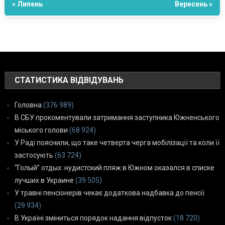
« Липень
Вересень »
СТАТИСТИКА ВІДВІДУВАНЬ
Головна
(376 989)
В СБУ прокоментували затримання заступника Южненського
міського голови
(68 924)
У Раді пояснили, що таке четверта черга мобілізації та коли її
застосують
(63 724)
“Голый” отдых: нудистский пляж в Южном оказался в списке
лучших в Украине
(39 505)
У травні пенсіонерів чекає додаткова надбавка до пенсії
(29 934)
В Україні зміниться порядок надання відпусток
(18 720)