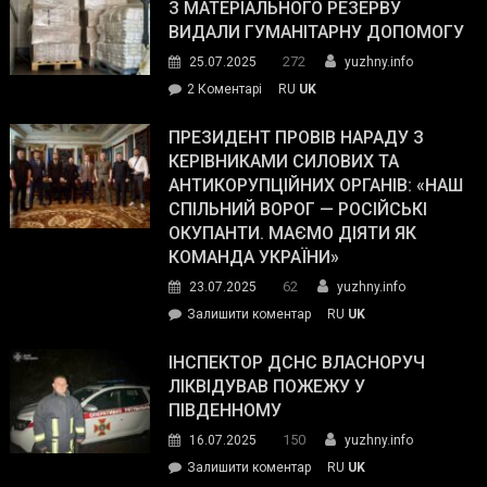
симпатії
З МАТЕРІАЛЬНОГО РЕЗЕРВУ
виборців
ВИДАЛИ ГУМАНІТАРНУ ДОПОМОГУ
Трампа
272
25.07.2025
yuzhny.info
–
до
2 Коментарі
RU
UK
The
У
Wall
Південному
ПРЕЗИДЕНТ ПРОВІВ НАРАДУ З
Street
працівникам
КЕРІВНИКАМИ СИЛОВИХ ТА
Journal.
ОПЗ
АНТИКОРУПЦІЙНИХ ОРГАНІВ: «НАШ
з
СПІЛЬНИЙ ВОРОГ — РОСІЙСЬКІ
матеріального
ОКУПАНТИ. МАЄМО ДІЯТИ ЯК
резерву
КОМАНДА УКРАЇНИ»
видали
62
23.07.2025
yuzhny.info
гуманітарну
on
Залишити коментар
RU
UK
допомогу
Президент
провів
ІНСПЕКТОР ДСНС ВЛАСНОРУЧ
нараду
ЛІКВІДУВАВ ПОЖЕЖУ У
з
ПІВДЕННОМУ
керівниками
150
16.07.2025
yuzhny.info
силових
on
Залишити коментар
RU
UK
та