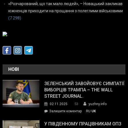
«Розчарований, що так мало людей», – Новацький закликав
южненців приходити на прощання з полеглими військовими
(7 298)
НОВІ
ЗЕЛЕНСЬКИЙ ЗАВОЙОВУЄ СИМПАТІЇ
ВИБОРЦІВ ТРАМПА – THE WALL
STREET JOURNAL.
53
02.11.2025
yuzhny.info
on
Залишити коментар
RU
UK
Зеленський
завойовує
У ПІВДЕННОМУ ПРАЦІВНИКАМ ОПЗ