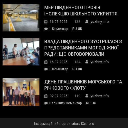
Інспектор
антикорупційних
ДСНС
МЕР ПІВДЕННОГО ПРОВІВ
органів:
власноруч
ІНСПЕКЦІЮ ШКІЛЬНОГО УКРИТТЯ
«Наш
ліквідував
спільний
138
16.07.2025
yuzhny.info
пожежу
ворог
до
1 Коментар
RU
UK
у
—
Мер
Південному
російські
Південного
ВЛАДА ПІВДЕННОГО ЗУСТРІЛАСЯ З
окупанти.
провів
ПРЕДСТАВНИКАМИ МОЛОДІЖНОЇ
Маємо
інспекцію
РАДИ: ЩО ОБГОВОРЮВАЛИ
діяти
шкільного
134
16.07.2025
yuzhny.info
як
укриття
команда
до
1 Коментар
RU
UK
України»
Влада
Південного
ДЕНЬ ПРАЦІВНИКІВ МОРСЬКОГО ТА
зустрілася
РІЧКОВОГО ФЛОТУ
з
119
02.07.2025
yuzhny.info
представниками
on
Залишити коментар
RU
UK
молодіжної
День
ради:
працівників
що
морського
обговорювали
Інформаційний портал міста Южного
та