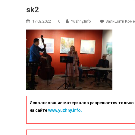
sk2
17.02.2022
0
Yuzhny.info
Залишити Коме
Использование материалов разрешается только 
на сайте
www.yuzhny.info.