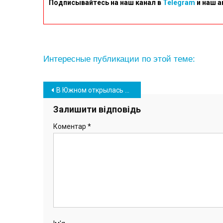
Подписывайтесь на наш канал в
Telegram
и наш а
Интересные публикации по этой теме:
Навігація
В Южном открылась выставка одесской художницы Ольги Погребной (фото)
записів
Залишити відповідь
Коментар
*