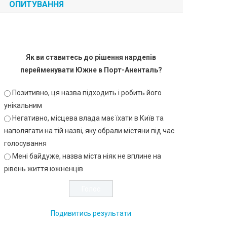
ОПИТУВАННЯ
Як ви ставитесь до рішення нардепів
перейменувати Южне в Порт-Аненталь?
Позитивно, ця назва підходить і робить його
унікальним
Негативно, місцева влада має їхати в Київ та
наполягати на тій назві, яку обрали містяни під час
голосування
Мені байдуже, назва міста ніяк не вплине на
рівень життя южненців
Подивитись результати