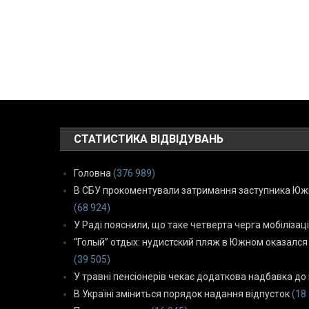
СТАТИСТИКА ВІДВІДУВАНЬ
Головна
(376 989)
В СБУ прокоментували затримання заступника Южн
(68 924)
У Раді пояснили, що таке четверта черга мобілізаці
“Голый” отдых: нудистский пляж в Южном оказался
(39 505)
У травні пенсіонерів чекає додаткова надбавка до 
В Україні зміниться порядок надання відпусток
(18