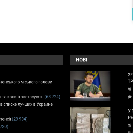
НОВІ
ЗЕ
ТР
енського міського голови
ї та коли її застосують
(63 724)
 в списке лучших в Украине
У 
Р
пенсії
(29 934)
 720)