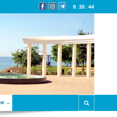
9
:
35
:
44
НЯ