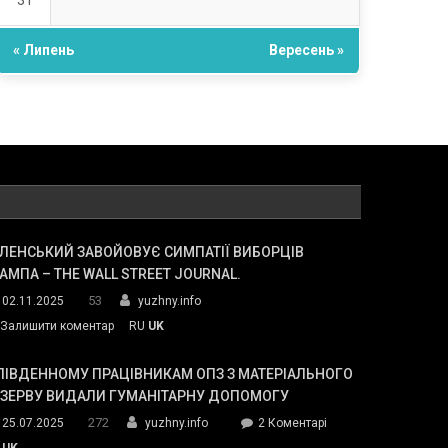
31
« Липень
Вересень »
ЛЕНСЬКИЙ ЗАВОЙОВУЄ СИМПАТІЇ ВИБОРЦІВ
АМПА – THE WALL STREET JOURNAL.
53
02.11.2025
yuzhny.info
on
Залишити коментар
RU
UK
Зеленський
завойовує
ПІВДЕННОМУ ПРАЦІВНИКАМ ОПЗ З МАТЕРІАЛЬНОГО
симпатії
ЕЗЕРВУ ВИДАЛИ ГУМАНІТАРНУ ДОПОМОГУ
виборців
272
до
25.07.2025
yuzhny.info
2 Коментарі
Трампа
У