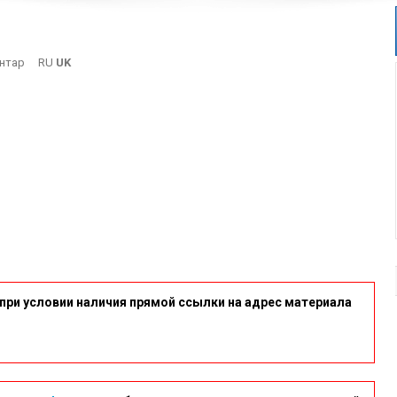
On
нтар
RU
UK
Sk2
при условии наличия прямой ссылки на адрес материала