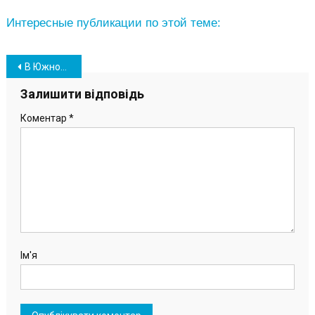
Интересные публикации по этой теме:
Навігація
В Южном открылась выставка одесской художницы Ольги Погребной (фото)
записів
Залишити відповідь
Коментар
*
Ім'я