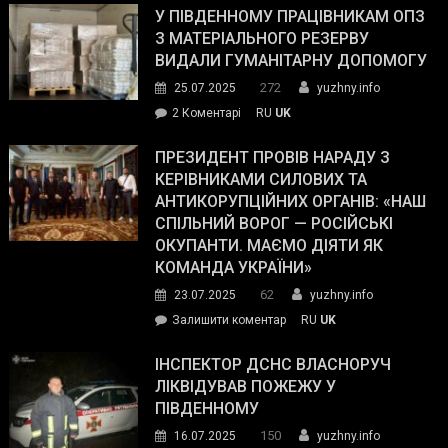
завойовує
У ПІВДЕННОМУ ПРАЦІВНИКАМ ОПЗ
симпатії
З МАТЕРІАЛЬНОГО РЕЗЕРВУ
виборців
ВИДАЛИ ГУМАНІТАРНУ ДОПОМОГУ
Трампа
272
25.07.2025
yuzhny.info
–
до
2 Коментарі
RU
UK
The
У
Wall
Південному
ПРЕЗИДЕНТ ПРОВІВ НАРАДУ З
Street
працівникам
КЕРІВНИКАМИ СИЛОВИХ ТА
Journal.
ОПЗ
АНТИКОРУПЦІЙНИХ ОРГАНІВ: «НАШ
з
СПІЛЬНИЙ ВОРОГ — РОСІЙСЬКІ
матеріального
ОКУПАНТИ. МАЄМО ДІЯТИ ЯК
резерву
КОМАНДА УКРАЇНИ»
видали
62
23.07.2025
yuzhny.info
гуманітарну
on
Залишити коментар
RU
UK
допомогу
Президент
провів
ІНСПЕКТОР ДСНС ВЛАСНОРУЧ
нараду
ЛІКВІДУВАВ ПОЖЕЖУ У
з
ПІВДЕННОМУ
керівниками
150
16.07.2025
yuzhny.info
силових