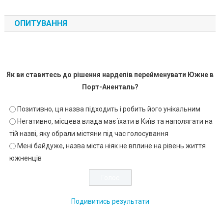
ОПИТУВАННЯ
Як ви ставитесь до рішення нардепів перейменувати Южне в
Порт-Аненталь?
Позитивно, ця назва підходить і робить його унікальним
Негативно, місцева влада має їхати в Київ та наполягати на
тій назві, яку обрали містяни під час голосування
Мені байдуже, назва міста ніяк не вплине на рівень життя
южненців
Подивитись результати