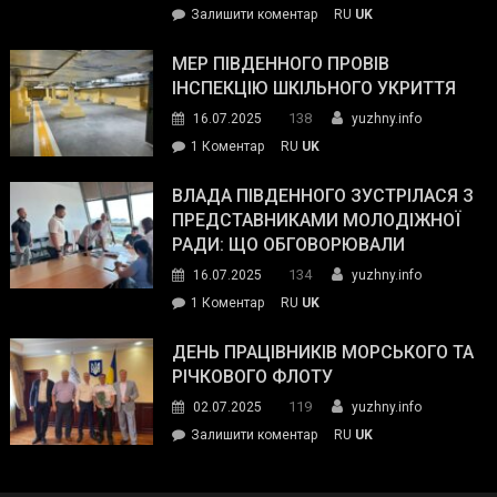
on
Залишити коментар
RU
UK
та
Інспектор
антикорупційних
ДСНС
МЕР ПІВДЕННОГО ПРОВІВ
органів:
власноруч
ІНСПЕКЦІЮ ШКІЛЬНОГО УКРИТТЯ
«Наш
ліквідував
спільний
138
16.07.2025
yuzhny.info
пожежу
ворог
до
1 Коментар
RU
UK
у
—
Мер
Південному
російські
Південного
ВЛАДА ПІВДЕННОГО ЗУСТРІЛАСЯ З
окупанти.
провів
ПРЕДСТАВНИКАМИ МОЛОДІЖНОЇ
Маємо
інспекцію
РАДИ: ЩО ОБГОВОРЮВАЛИ
діяти
шкільного
134
16.07.2025
yuzhny.info
як
укриття
команда
до
1 Коментар
RU
UK
України»
Влада
Південного
ДЕНЬ ПРАЦІВНИКІВ МОРСЬКОГО ТА
зустрілася
РІЧКОВОГО ФЛОТУ
з
119
02.07.2025
yuzhny.info
представниками
on
Залишити коментар
RU
UK
молодіжної
День
ради:
працівників
що