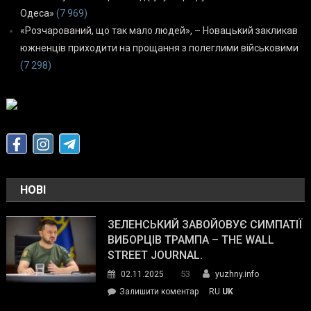
Одеса»
(7 969)
«Розчарований, що так мало людей», – Новацький закликав
южненців приходити на прощання з полеглими військовими
(7 298)
НОВІ
ЗЕЛЕНСЬКИЙ ЗАВОЙОВУЄ СИМПАТІЇ
ВИБОРЦІВ ТРАМПА – THE WALL
STREET JOURNAL.
53
02.11.2025
yuzhny.info
on
Залишити коментар
RU
UK
Зеленський