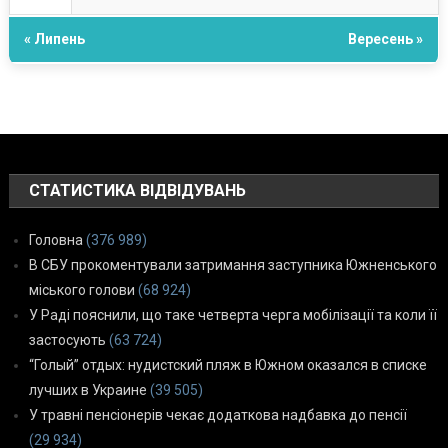
« Липень
Вересень »
СТАТИСТИКА ВІДВІДУВАНЬ
Головна
(376 989)
В СБУ прокоментували затримання заступника Южненського
міського голови
(68 924)
У Раді пояснили, що таке четверта черга мобілізації та коли її
застосують
(63 724)
“Голый” отдых: нудистский пляж в Южном оказался в списке
лучших в Украине
(39 505)
У травні пенсіонерів чекає додаткова надбавка до пенсії
(29 934)