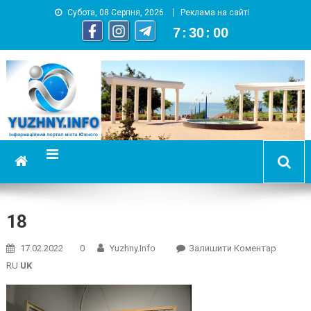
Субота, 08 Серпня, 2026
Реклама на сайті
7
:
30
:
00
YUZHNY.INFO
информационный портал города Южный
18
On
17.02.2022
0
Yuzhny.info
Залишити Коментар
18
RU
UK