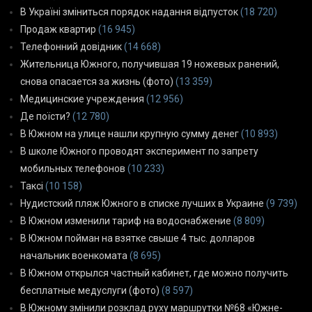
В Україні зміниться порядок надання відпусток
(18 720)
Продаж квартир
(16 945)
Телефонний довідник
(14 668)
Жительница Южного, получившая 19 ножевых ранений,
снова опасается за жизнь (фото)
(13 359)
Медицинские учреждения
(12 956)
Де поїсти?
(12 780)
В Южном на улице нашли крупную сумму денег
(10 893)
В школе Южного проводят эксперимент по запрету
мобильных телефонов
(10 233)
Таксі
(10 158)
Нудистский пляж Южного в списке лучших в Украине
(9 739)
В Южном изменили тариф на водоснабжение
(8 809)
В Южном пойман на взятке свыше 4 тыс. долларов
начальник военкомата
(8 695)
В Южном открылся частный кабинет, где можно получить
бесплатные медуслуги (фото)
(8 597)
В Южному змінили розклад руху маршрутки №68 «Южне-