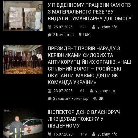
завойовує
У ПІВДЕННОМУ ПРАЦІВНИКАМ ОПЗ
симпатії
З МАТЕРІАЛЬНОГО РЕЗЕРВУ
виборців
ВИДАЛИ ГУМАНІТАРНУ ДОПОМОГУ
Трампа
271
25.07.2025
yuzhny.info
–
до
2 Коментарі
RU
UK
The
У
Wall
Південному
ПРЕЗИДЕНТ ПРОВІВ НАРАДУ З
Street
працівникам
КЕРІВНИКАМИ СИЛОВИХ ТА
Journal.
ОПЗ
АНТИКОРУПЦІЙНИХ ОРГАНІВ: «НАШ
з
СПІЛЬНИЙ ВОРОГ — РОСІЙСЬКІ
матеріального
ОКУПАНТИ. МАЄМО ДІЯТИ ЯК
резерву
КОМАНДА УКРАЇНИ»
видали
61
23.07.2025
yuzhny.info
гуманітарну
on
Залишити коментар
RU
UK
допомогу
Президент
провів
ІНСПЕКТОР ДСНС ВЛАСНОРУЧ
нараду
ЛІКВІДУВАВ ПОЖЕЖУ У
з
ПІВДЕННОМУ
керівниками
149
16.07.2025
yuzhny.info
силових