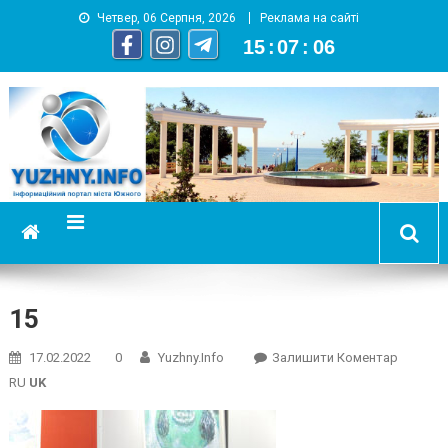
Четвер, 06 Серпня, 2026
Реклама на сайті
15
:
07
:
07
YUZHNY.INFO
информационный портал города Южный
15
On
17.02.2022
0
Yuzhny.info
Залишити Коментар
15
RU
UK