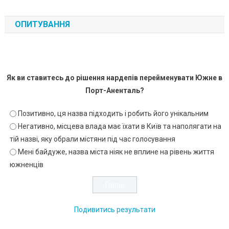
ОПИТУВАННЯ
Як ви ставитесь до рішення нардепів перейменувати Южне в
Порт-Аненталь?
Позитивно, ця назва підходить і робить його унікальним
Негативно, місцева влада має їхати в Київ та наполягати на
тій назві, яку обрали містяни під час голосування
Мені байдуже, назва міста ніяк не вплине на рівень життя
южненців
Подивитись результати