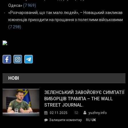
Одеса»
(7 969)
«Розчарований, що так мало людей», – Новацький закликав
южненців приходити на прощання з полеглими військовими
(7 298)
НОВІ
ЗЕЛЕНСЬКИЙ ЗАВОЙОВУЄ СИМПАТІЇ
ВИБОРЦІВ ТРАМПА – THE WALL
STREET JOURNAL.
52
02.11.2025
yuzhny.info
on
Залишити коментар
RU
UK
Зеленський