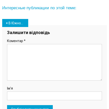
Интересные публикации по этой теме:
Навігація
В Южном открылась выставка одесской художницы Ольги Погребной (фото)
записів
Залишити відповідь
Коментар
*
Ім'я