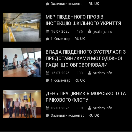
on
Залишити коментар
RU
UK
та
Інспектор
антикорупційних
ДСНС
МЕР ПІВДЕННОГО ПРОВІВ
органів:
власноруч
ІНСПЕКЦІЮ ШКІЛЬНОГО УКРИТТЯ
«Наш
ліквідував
спільний
136
16.07.2025
yuzhny.info
пожежу
ворог
до
1 Коментар
RU
UK
у
—
Мер
Південному
російські
Південного
ВЛАДА ПІВДЕННОГО ЗУСТРІЛАСЯ З
окупанти.
провів
ПРЕДСТАВНИКАМИ МОЛОДІЖНОЇ
Маємо
інспекцію
РАДИ: ЩО ОБГОВОРЮВАЛИ
діяти
шкільного
133
16.07.2025
yuzhny.info
як
укриття
команда
до
1 Коментар
RU
UK
України»
Влада
Південного
ДЕНЬ ПРАЦІВНИКІВ МОРСЬКОГО ТА
зустрілася
РІЧКОВОГО ФЛОТУ
з
118
02.07.2025
yuzhny.info
представниками
on
Залишити коментар
RU
UK
молодіжної
День
ради:
працівників
що