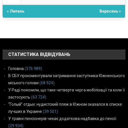
« Липень
Вересень »
СТАТИСТИКА ВІДВІДУВАНЬ
Головна
(376 989)
В СБУ прокоментували затримання заступника Южненського
міського голови
(68 924)
У Раді пояснили, що таке четверта черга мобілізації та коли її
застосують
(63 724)
“Голый” отдых: нудистский пляж в Южном оказался в списке
лучших в Украине
(39 501)
У травні пенсіонерів чекає додаткова надбавка до пенсії
(29 934)