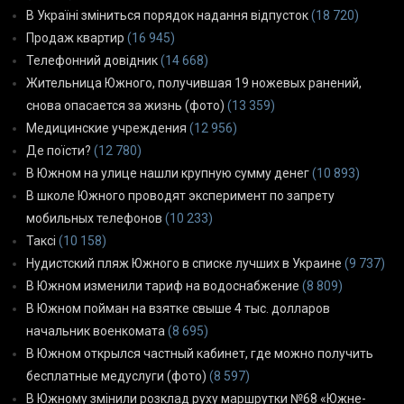
В Україні зміниться порядок надання відпусток
(18 720)
Продаж квартир
(16 945)
Телефонний довідник
(14 668)
Жительница Южного, получившая 19 ножевых ранений,
снова опасается за жизнь (фото)
(13 359)
Медицинские учреждения
(12 956)
Де поїсти?
(12 780)
В Южном на улице нашли крупную сумму денег
(10 893)
В школе Южного проводят эксперимент по запрету
мобильных телефонов
(10 233)
Таксі
(10 158)
Нудистский пляж Южного в списке лучших в Украине
(9 737)
В Южном изменили тариф на водоснабжение
(8 809)
В Южном пойман на взятке свыше 4 тыс. долларов
начальник военкомата
(8 695)
В Южном открылся частный кабинет, где можно получить
бесплатные медуслуги (фото)
(8 597)
В Южному змінили розклад руху маршрутки №68 «Южне-