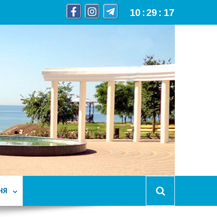
10
:
29
:
19
НЯ