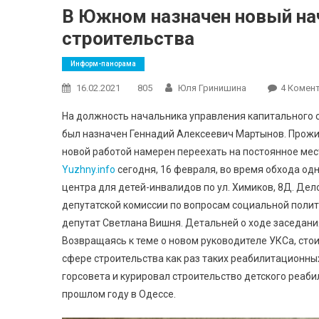
В Южном назначен новый на
строительства
Информ-панорама
16.02.2021
805
Юля Гринишина
4 Комент
На должность начальника управления капитального 
был назначен Геннадий Алексеевич Мартынов. Прожив
новой работой намерен переехать на постоянное мес
Yuzhny.info
сегодня, 16 февраля, во время обхода од
центра для детей-инвалидов по ул. Химиков, 8Д. Дел
депутатской комиссии по вопросам социальной полити
депутат Светлана Вишня. Детальней о ходе заседан
Возвращаясь к теме о новом руководителе УКСа, сто
сфере строительства как раз таких реабилитационных
горсовета и курировал строительство детского реаб
прошлом году в Одессе.