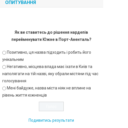
ОПИТУВАННЯ
Як ви ставитесь до рішення нардепів
перейменувати Южне в Порт-Аненталь?
Позитивно, ця назва підходить і робить його
унікальним
Негативно, місцева влада має їхати в Київ та
наполягати на тій назві, яку обрали містяни під час
голосування
Мені байдуже, назва міста ніяк не вплине на
рівень життя южненців
Подивитись результати