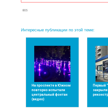
805
Интересные публикации по этой теме:
На проспекте в Южном
Первый 
повторно испытали
закрыли
центральный фонтан
реконст
(видео)