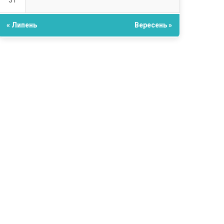
31
« Липень
Вересень »