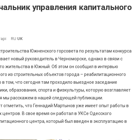
чальник управления капитального
До
арі
RU
UK
В
строительства Южненского горсовета по результатам конкурса
Южном
ает новый руководитель в Черноморске, однако в связи с
Назначен
то жительства в Южный. Об этом он сообщил в интервью
Новый
ного из строительных объектов города – реабилитационного
Начальник
Управления
о в том, что сегодня там проходило выездное заседание
Капитального
ки, образования, спорта и физкультуры, которую возглавляет
Строительства
ия мы расскажем в нашей следующей публикации.
ит отметить, что Геннадий Мартынов уже имеет опыт работы в
 центров. В свое время он работал в УКСе Одесского
илитационного центра, который был введен в эксплуатацию в