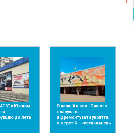
“АТБ” в Южном
В першій школі Южного
 на
планують
рукцию до лета
відремонтувати укриття,
а в третій – нестача місць