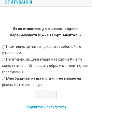
ОПИТУВАННЯ
Як ви ставитесь до рішення нардепів
перейменувати Южне в Порт-Аненталь?
Позитивно, ця назва підходить і робить його
унікальним
Негативно, місцева влада має їхати в Київ та
наполягати на тій назві, яку обрали містяни під час
голосування
Мені байдуже, назва міста ніяк не вплине на
рівень життя южненців
Подивитись результати