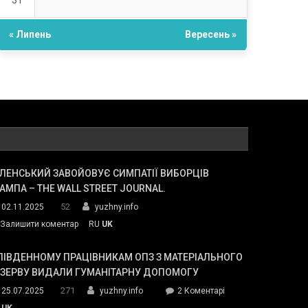
31
« Липень
Вересень »
ЛЕНСЬКИЙ ЗАВОЙОВУЄ СИМПАТІЇ ВИБОРЦІВ
АМПА – THE WALL STREET JOURNAL.
52
02.11.2025
yuzhny.info
on
Залишити коментар
RU
UK
Зеленський
завойовує
ПІВДЕННОМУ ПРАЦІВНИКАМ ОПЗ З МАТЕРІАЛЬНОГО
симпатії
ЕЗЕРВУ ВИДАЛИ ГУМАНІТАРНУ ДОПОМОГУ
виборців
271
до
25.07.2025
yuzhny.info
2 Коментарі
Трампа
У