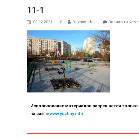
11-1
02.12.2021
0
Yuzhny.info
Залишити Коме
Использование материалов разрешается только 
на сайте
www.yuzhny.info.