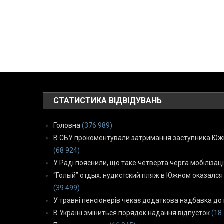
СТАТИСТИКА ВІДВІДУВАНЬ
Головна
(376 989)
В СБУ прокоментували затримання заступника Южн
(68 924)
У Раді пояснили, що таке четверта черга мобілізаці
“Голый” отдых: нудистский пляж в Южном оказался
(39 499)
У травні пенсіонерів чекає додаткова надбавка до 
В Україні зміниться порядок надання відпусток
(18