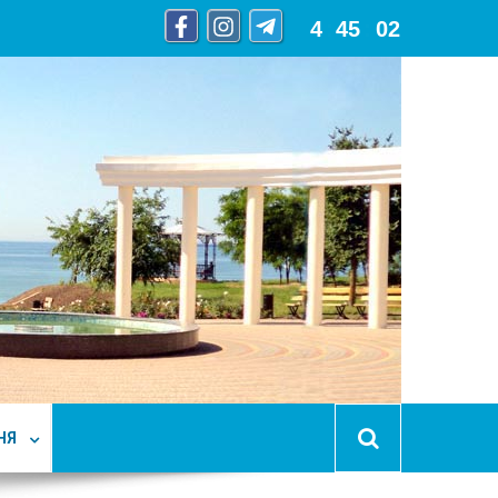
4
:
45
:
04
НЯ