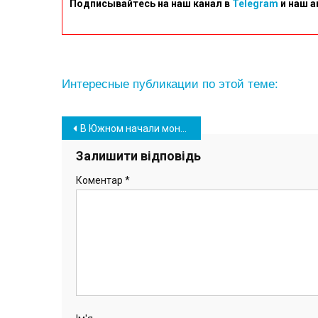
Подписывайтесь на наш канал в
Telegram
и наш а
Интересные публикации по этой теме:
Навігація
В Южном начали монтировать новый игровой комплекс для детей (фото)
записів
Залишити відповідь
Коментар
*