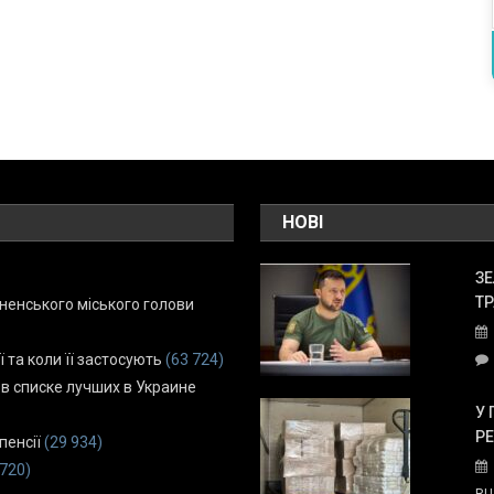
НОВІ
ЗЕ
ТР
енського міського голови
ї та коли її застосують
(63 724)
 в списке лучших в Украине
У 
Р
пенсії
(29 934)
 720)