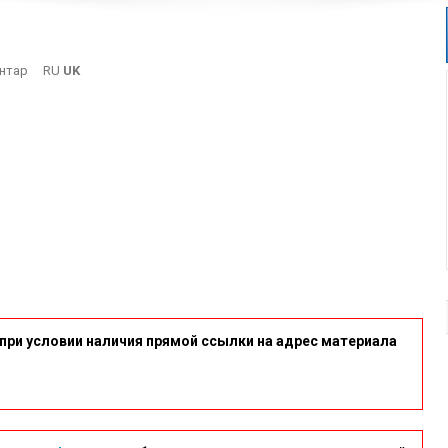
On
нтар
RU
UK
11-
1
при условии наличия прямой ссылки на адрес материала