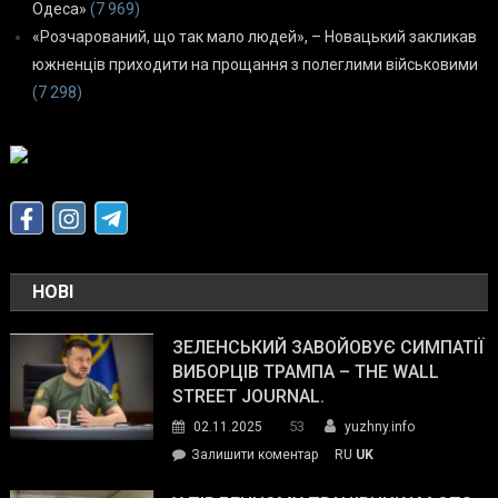
Одеса»
(7 969)
«Розчарований, що так мало людей», – Новацький закликав
южненців приходити на прощання з полеглими військовими
(7 298)
НОВІ
ЗЕЛЕНСЬКИЙ ЗАВОЙОВУЄ СИМПАТІЇ
ВИБОРЦІВ ТРАМПА – THE WALL
STREET JOURNAL.
53
02.11.2025
yuzhny.info
on
Залишити коментар
RU
UK
Зеленський