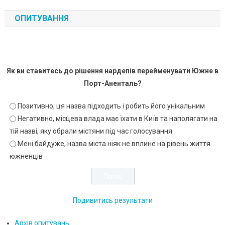
ОПИТУВАННЯ
Як ви ставитесь до рішення нардепів перейменувати Южне в
Порт-Аненталь?
Позитивно, ця назва підходить і робить його унікальним
Негативно, місцева влада має їхати в Київ та наполягати на
тій назві, яку обрали містяни під час голосування
Мені байдуже, назва міста ніяк не вплине на рівень життя
южненців
Подивитись результати
Архів опитувань