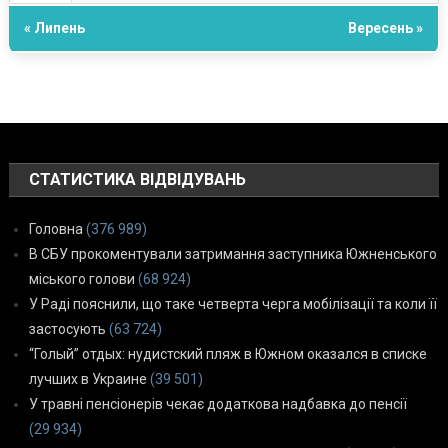
« Липень
Вересень »
СТАТИСТИКА ВІДВІДУВАНЬ
Головна
(376 989)
В СБУ прокоментували затримання заступника Южненського
міського голови
(68 924)
У Раді пояснили, що таке четверта черга мобілізації та коли її
застосують
(63 724)
“Голый” отдых: нудистский пляж в Южном оказался в списке
лучших в Украине
(39 501)
У травні пенсіонерів чекає додаткова надбавка до пенсії
(29 934)