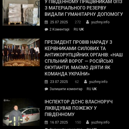
завойовує
У ПІВДЕННОМУ ПРАЦІВНИКАМ ОПЗ
симпатії
З МАТЕРІАЛЬНОГО РЕЗЕРВУ
виборців
ВИДАЛИ ГУМАНІТАРНУ ДОПОМОГУ
Трампа
272
25.07.2025
yuzhny.info
–
до
2 Коментарі
RU
UK
The
У
Wall
Південному
ПРЕЗИДЕНТ ПРОВІВ НАРАДУ З
Street
працівникам
КЕРІВНИКАМИ СИЛОВИХ ТА
Journal.
ОПЗ
АНТИКОРУПЦІЙНИХ ОРГАНІВ: «НАШ
з
СПІЛЬНИЙ ВОРОГ — РОСІЙСЬКІ
матеріального
ОКУПАНТИ. МАЄМО ДІЯТИ ЯК
резерву
КОМАНДА УКРАЇНИ»
видали
62
23.07.2025
yuzhny.info
гуманітарну
on
Залишити коментар
RU
UK
допомогу
Президент
провів
ІНСПЕКТОР ДСНС ВЛАСНОРУЧ
нараду
ЛІКВІДУВАВ ПОЖЕЖУ У
з
ПІВДЕННОМУ
керівниками
150
16.07.2025
yuzhny.info
силових