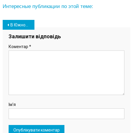
Интересные публикации по этой теме:
Навігація
В Южном начали монтировать новый игровой комплекс для детей (фото)
записів
Залишити відповідь
Коментар
*
Ім'я