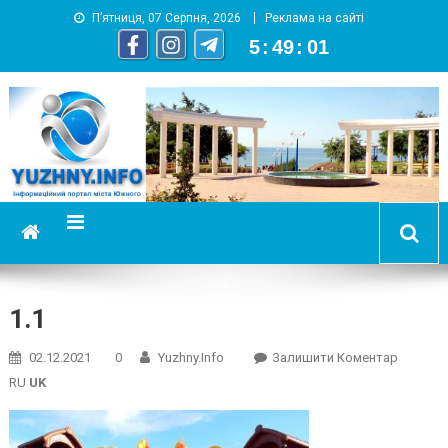
П’ятниця, 07 Серпня, 2026
Реклама на сайті
5
:
49
:
02
YUZHNY.INFO
информационный портал города Южный
1.1
On
02.12.2021
0
Yuzhny.info
Залишити Коментар
1.1
RU
UK