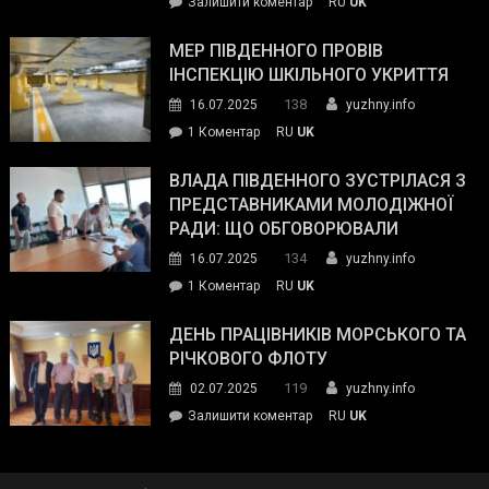
on
Залишити коментар
RU
UK
та
Інспектор
антикорупційних
ДСНС
МЕР ПІВДЕННОГО ПРОВІВ
органів:
власноруч
ІНСПЕКЦІЮ ШКІЛЬНОГО УКРИТТЯ
«Наш
ліквідував
спільний
138
16.07.2025
yuzhny.info
пожежу
ворог
до
1 Коментар
RU
UK
у
—
Мер
Південному
російські
Південного
ВЛАДА ПІВДЕННОГО ЗУСТРІЛАСЯ З
окупанти.
провів
ПРЕДСТАВНИКАМИ МОЛОДІЖНОЇ
Маємо
інспекцію
РАДИ: ЩО ОБГОВОРЮВАЛИ
діяти
шкільного
134
16.07.2025
yuzhny.info
як
укриття
команда
до
1 Коментар
RU
UK
України»
Влада
Південного
ДЕНЬ ПРАЦІВНИКІВ МОРСЬКОГО ТА
зустрілася
РІЧКОВОГО ФЛОТУ
з
119
02.07.2025
yuzhny.info
представниками
on
Залишити коментар
RU
UK
молодіжної
День
ради:
працівників
що
морського