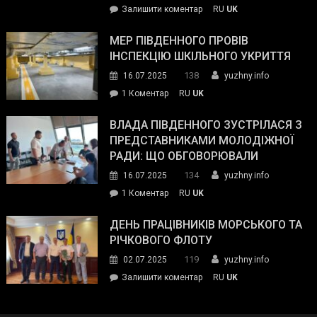
on
Залишити коментар
RU
UK
та
Інспектор
антикорупційних
ДСНС
МЕР ПІВДЕННОГО ПРОВІВ
органів:
власноруч
ІНСПЕКЦІЮ ШКІЛЬНОГО УКРИТТЯ
«Наш
ліквідував
спільний
138
16.07.2025
yuzhny.info
пожежу
ворог
до
1 Коментар
RU
UK
у
—
Мер
Південному
російські
Південного
ВЛАДА ПІВДЕННОГО ЗУСТРІЛАСЯ З
окупанти.
провів
ПРЕДСТАВНИКАМИ МОЛОДІЖНОЇ
Маємо
інспекцію
РАДИ: ЩО ОБГОВОРЮВАЛИ
діяти
шкільного
134
16.07.2025
yuzhny.info
як
укриття
команда
до
1 Коментар
RU
UK
України»
Влада
Південного
ДЕНЬ ПРАЦІВНИКІВ МОРСЬКОГО ТА
зустрілася
РІЧКОВОГО ФЛОТУ
з
119
02.07.2025
yuzhny.info
представниками
on
Залишити коментар
RU
UK
молодіжної
День
ради:
працівників
що