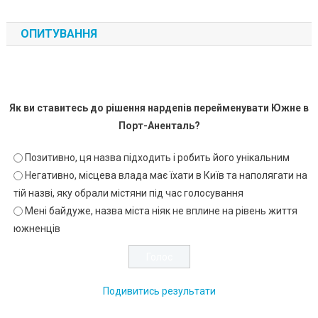
ОПИТУВАННЯ
Як ви ставитесь до рішення нардепів перейменувати Южне в
Порт-Аненталь?
Позитивно, ця назва підходить і робить його унікальним
Негативно, місцева влада має їхати в Київ та наполягати на
тій назві, яку обрали містяни під час голосування
Мені байдуже, назва міста ніяк не вплине на рівень життя
южненців
Подивитись результати