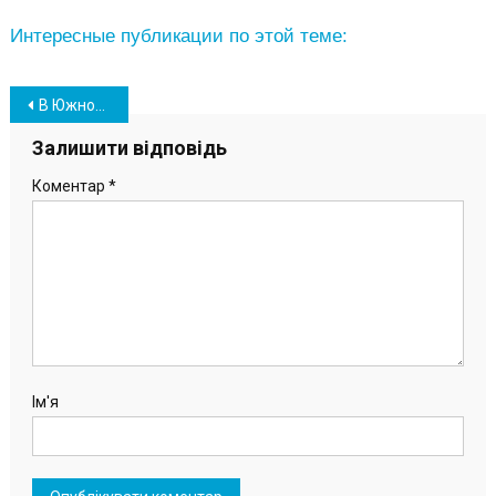
Интересные публикации по этой теме:
Навігація
В Южном на месте выгула собак обнаружили капканы и следы крови
записів
Залишити відповідь
Коментар
*
Ім'я