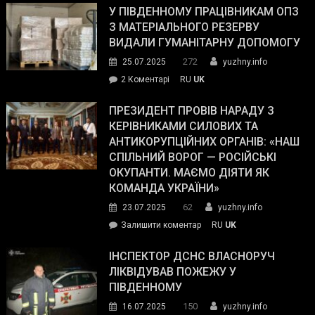
завойовує
У ПІВДЕННОМУ ПРАЦІВНИКАМ ОПЗ
симпатії
З МАТЕРІАЛЬНОГО РЕЗЕРВУ
виборців
ВИДАЛИ ГУМАНІТАРНУ ДОПОМОГУ
Трампа
272
25.07.2025
yuzhny.info
–
до
2 Коментарі
RU
UK
The
У
Wall
Південному
ПРЕЗИДЕНТ ПРОВІВ НАРАДУ З
Street
працівникам
КЕРІВНИКАМИ СИЛОВИХ ТА
Journal.
ОПЗ
АНТИКОРУПЦІЙНИХ ОРГАНІВ: «НАШ
з
СПІЛЬНИЙ ВОРОГ — РОСІЙСЬКІ
матеріального
ОКУПАНТИ. МАЄМО ДІЯТИ ЯК
резерву
КОМАНДА УКРАЇНИ»
видали
62
23.07.2025
yuzhny.info
гуманітарну
on
Залишити коментар
RU
UK
допомогу
Президент
провів
ІНСПЕКТОР ДСНС ВЛАСНОРУЧ
нараду
ЛІКВІДУВАВ ПОЖЕЖУ У
з
ПІВДЕННОМУ
керівниками
150
16.07.2025
yuzhny.info
силових