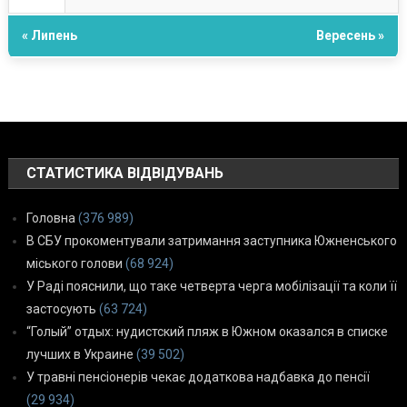
« Липень
Вересень »
СТАТИСТИКА ВІДВІДУВАНЬ
Головна
(376 989)
В СБУ прокоментували затримання заступника Южненського
міського голови
(68 924)
У Раді пояснили, що таке четверта черга мобілізації та коли її
застосують
(63 724)
“Голый” отдых: нудистский пляж в Южном оказался в списке
лучших в Украине
(39 502)
У травні пенсіонерів чекає додаткова надбавка до пенсії
(29 934)