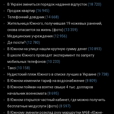
В Україні зміниться порядок надання відпусток
(18 720)
Продаж квартир
(16 945)
Телефонний довідник
(14 668)
Жительница Южного, получившая 19 ножевых ранений,
снова опасается за жизнь (фото)
(13 359)
Медицинские учреждения
(12 956)
Де поїсти?
(12 780)
В Южном на улице нашли крупную сумму денег
(10 893)
В школе Южного проводят эксперимент по запрету
мобильных телефонов
(10 233)
Таксі
(10 158)
Нудистский пляж Южного в списке лучших в Украине
(9 738)
В Южном изменили тариф на водоснабжение
(8 809)
В Южном пойман на взятке свыше 4 тыс. долларов
начальник военкомата
(8 695)
В Южном открылся частный кабинет, где можно получить
бесплатные медуслуги (фото)
(8 597)
В Южному змінили розклад руху маршрутки №68 «Южне-