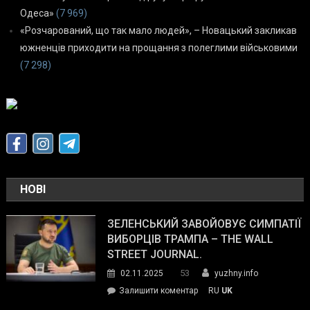
Одеса»
(7 969)
«Розчарований, що так мало людей», – Новацький закликав
южненців приходити на прощання з полеглими військовими
(7 298)
НОВІ
ЗЕЛЕНСЬКИЙ ЗАВОЙОВУЄ СИМПАТІЇ
ВИБОРЦІВ ТРАМПА – THE WALL
STREET JOURNAL.
53
02.11.2025
yuzhny.info
on
Залишити коментар
RU
UK
Зеленський