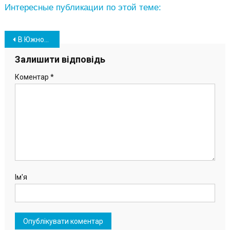
Интересные публикации по этой теме:
Навігація
В Южном на 95 году ушел из жизни Федор Гетманец
записів
Залишити відповідь
Коментар
*
Ім'я