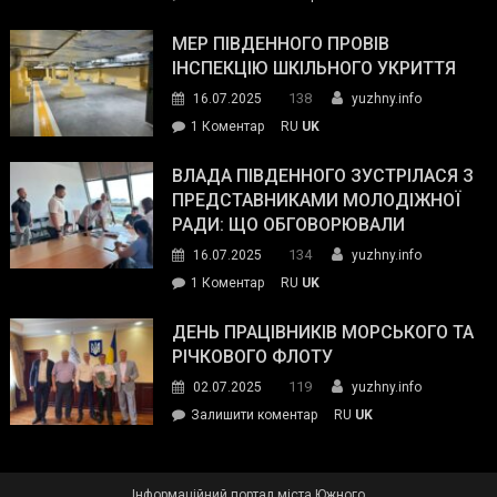
Інспектор
антикорупційних
ДСНС
МЕР ПІВДЕННОГО ПРОВІВ
органів:
власноруч
ІНСПЕКЦІЮ ШКІЛЬНОГО УКРИТТЯ
«Наш
ліквідував
спільний
138
16.07.2025
yuzhny.info
пожежу
ворог
до
1 Коментар
RU
UK
у
—
Мер
Південному
російські
Південного
ВЛАДА ПІВДЕННОГО ЗУСТРІЛАСЯ З
окупанти.
провів
ПРЕДСТАВНИКАМИ МОЛОДІЖНОЇ
Маємо
інспекцію
РАДИ: ЩО ОБГОВОРЮВАЛИ
діяти
шкільного
134
16.07.2025
yuzhny.info
як
укриття
команда
до
1 Коментар
RU
UK
України»
Влада
Південного
ДЕНЬ ПРАЦІВНИКІВ МОРСЬКОГО ТА
зустрілася
РІЧКОВОГО ФЛОТУ
з
119
02.07.2025
yuzhny.info
представниками
on
Залишити коментар
RU
UK
молодіжної
День
ради:
працівників
що
морського
обговорювали
Інформаційний портал міста Южного