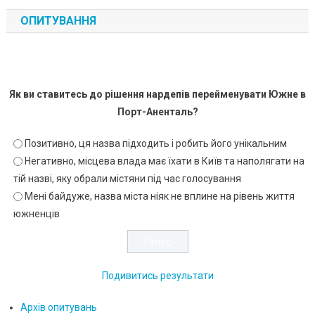
ОПИТУВАННЯ
Як ви ставитесь до рішення нардепів перейменувати Южне в
Порт-Аненталь?
Позитивно, ця назва підходить і робить його унікальним
Негативно, місцева влада має їхати в Київ та наполягати на
тій назві, яку обрали містяни під час голосування
Мені байдуже, назва міста ніяк не вплине на рівень життя
южненців
Подивитись результати
Архів опитувань