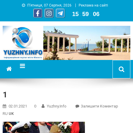
П’ятниця, 07 Серпня, 2026
Реклама на сайті
15
:
59
:
06
YUZHNY.INFO
информационный портал города Южный
1
On
02.01.2021
0
Yuzhny.info
Залишити Коментар
1
RU
UK