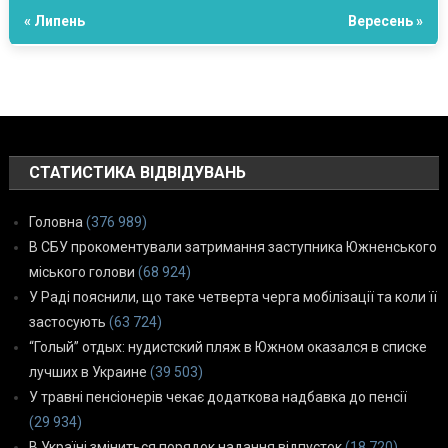
« Липень
Вересень »
СТАТИСТИКА ВІДВІДУВАНЬ
Головна
(376 989)
В СБУ прокоментували затримання заступника Южненського
міського голови
(68 924)
У Раді пояснили, що таке четверта черга мобілізації та коли її
застосують
(63 724)
“Голый” отдых: нудистский пляж в Южном оказался в списке
лучших в Украине
(39 503)
У травні пенсіонерів чекає додаткова надбавка до пенсії
(29 934)
В Україні зміниться порядок надання відпусток
(18 720)