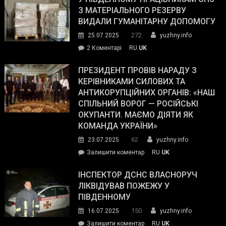
симпатії
З МАТЕРІАЛЬНОГО РЕЗЕРВУ
виборців
ВИДАЛИ ГУМАНІТАРНУ ДОПОМОГУ
Трампа
272
25.07.2025
yuzhny.info
–
до
2 Коментарі
RU
UK
The
У
Wall
Південному
ПРЕЗИДЕНТ ПРОВІВ НАРАДУ З
Street
працівникам
КЕРІВНИКАМИ СИЛОВИХ ТА
Journal.
ОПЗ
АНТИКОРУПЦІЙНИХ ОРГАНІВ: «НАШ
з
СПІЛЬНИЙ ВОРОГ — РОСІЙСЬКІ
матеріального
ОКУПАНТИ. МАЄМО ДІЯТИ ЯК
резерву
КОМАНДА УКРАЇНИ»
видали
62
23.07.2025
yuzhny.info
гуманітарну
on
Залишити коментар
RU
UK
допомогу
Президент
провів
ІНСПЕКТОР ДСНС ВЛАСНОРУЧ
нараду
ЛІКВІДУВАВ ПОЖЕЖУ У
з
ПІВДЕННОМУ
керівниками
150
16.07.2025
yuzhny.info
силових
on
Залишити коментар
RU
UK
та