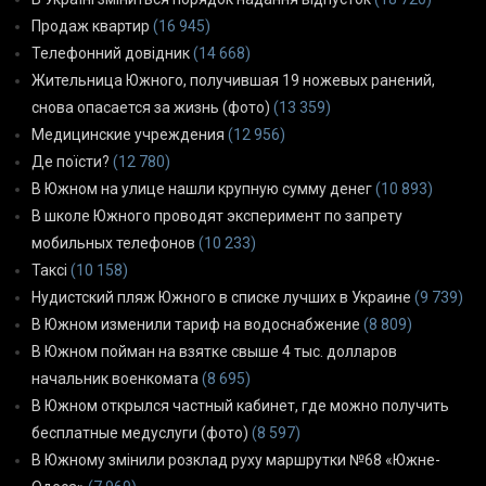
Продаж квартир
(16 945)
Телефонний довідник
(14 668)
Жительница Южного, получившая 19 ножевых ранений,
снова опасается за жизнь (фото)
(13 359)
Медицинские учреждения
(12 956)
Де поїсти?
(12 780)
В Южном на улице нашли крупную сумму денег
(10 893)
В школе Южного проводят эксперимент по запрету
мобильных телефонов
(10 233)
Таксі
(10 158)
Нудистский пляж Южного в списке лучших в Украине
(9 739)
В Южном изменили тариф на водоснабжение
(8 809)
В Южном пойман на взятке свыше 4 тыс. долларов
начальник военкомата
(8 695)
В Южном открылся частный кабинет, где можно получить
бесплатные медуслуги (фото)
(8 597)
В Южному змінили розклад руху маршрутки №68 «Южне-