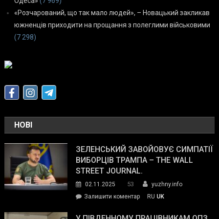
Одеса»
(7 969)
«Розчарований, що так мало людей», – Новацький закликав
южненців приходити на прощання з полеглими військовими
(7 298)
НОВІ
ЗЕЛЕНСЬКИЙ ЗАВОЙОВУЄ СИМПАТІЇ
ВИБОРЦІВ ТРАМПА – THE WALL
STREET JOURNAL.
53
02.11.2025
yuzhny.info
on
Залишити коментар
RU
UK
Зеленський
завойовує
У ПІВДЕННОМУ ПРАЦІВНИКАМ ОПЗ