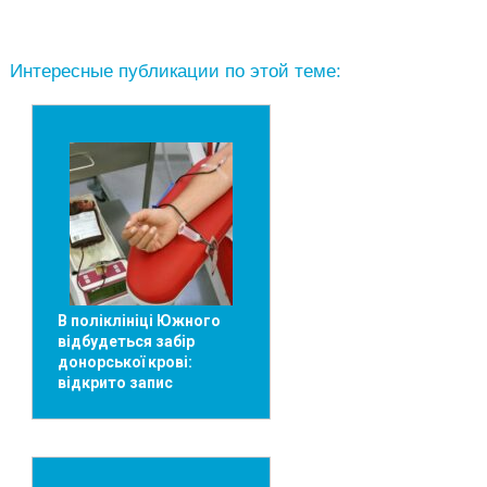
Интересные публикации по этой теме:
В поліклініці Южного
відбудеться забір
донорської крові:
відкрито запис