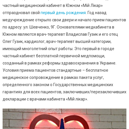
частный медицинский кабинет в Южном «Мій Лікар»
отпраздновал свой
первый день рождения.
Год назад
медучреждение открыло свои двери и начало прием пациентов
по адресу: ул. Шевченко, 9Г. Основателями медкабинета в
Южном являются врач-терапевт Владислав Гузик и его отец
Олег Гузик, кардиолог, врач-терапевт высшей категории,
имеющий многолетний опыт работы. Это первый в городе
частный кабинет бесплатной первичной медпомощи,
созданный в рамках реформы здравоохранения в Украине.
Условия приема пациентов стандартные – бесплатное
медицинское сопровождение в рамках пакета услуг,
определенного законом о Государственных медицинских
гарантиях для всех пациентов, заключивших/перезаключивших
декларации с врачами кабинета «Мій лікар».