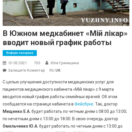
В Южном медкабинет «Мій лікар»
вводит новый график работы
Информ-панорама
01.03.2021
735
Юля Гринишина
On
Залишити Коментар
RU
UK
В
С целью улучшения доступности медицинских услуг для
Южном
пациентов медицинского кабинета «Мій лікар» с 9 марта
Медкабинет
вводится новый график работы семейных врачей. Об этом
«Мій
сообщается на странице кабинета в
Лікар»
Фейсбуке
. Так, доктор
Вводит
Мищенко Е.А.
будет работать по четным дням с 08:00 до 13:00;
Новый
по нечетным дням с 13:00 до 18:00. В свою очередь доктор
График
Омельченко Ю.А.
будет работать по четным дням с 13:00 до
Работы