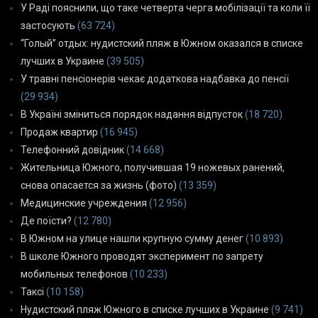
У Раді пояснили, що таке четверта черга мобілізації та коли її
застосують
(63 724)
“Голый” отдых: нудистский пляж в Южном оказался в списке
лучших в Украине
(39 505)
У травні пенсіонерів чекає додаткова надбавка до пенсії
(29 934)
В Україні зміниться порядок надання відпусток
(18 720)
Продаж квартир
(16 945)
Телефонний довідник
(14 668)
Жительница Южного, получившая 19 ножевых ранений,
снова опасается за жизнь (фото)
(13 359)
Медицинские учреждения
(12 956)
Де поїсти?
(12 780)
В Южном на улице нашли крупную сумму денег
(10 893)
В школе Южного проводят эксперимент по запрету
мобильных телефонов
(10 233)
Таксі
(10 158)
Нудистский пляж Южного в списке лучших в Украине
(9 741)