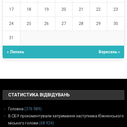
17
18
19
20
21
22
23
24
25
26
27
28
29
30
31
« Липень
Вересень »
СТАТИСТИКА ВІДВІДУВАНЬ
Головна
(376 989)
В СБУ прокоментували затримання заступника Южненського
міського голови
(68 924)