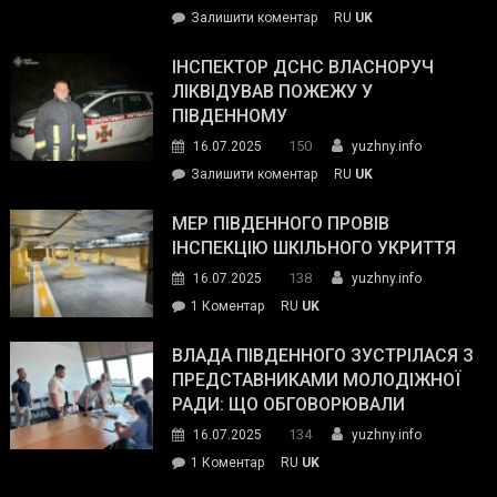
on
Залишити коментар
RU
UK
допомогу
Президент
провів
ІНСПЕКТОР ДСНС ВЛАСНОРУЧ
нараду
ЛІКВІДУВАВ ПОЖЕЖУ У
з
ПІВДЕННОМУ
керівниками
150
16.07.2025
yuzhny.info
силових
on
Залишити коментар
RU
UK
та
Інспектор
антикорупційних
ДСНС
МЕР ПІВДЕННОГО ПРОВІВ
органів:
власноруч
ІНСПЕКЦІЮ ШКІЛЬНОГО УКРИТТЯ
«Наш
ліквідував
спільний
138
16.07.2025
yuzhny.info
пожежу
ворог
до
1 Коментар
RU
UK
у
—
Мер
Південному
російські
Південного
ВЛАДА ПІВДЕННОГО ЗУСТРІЛАСЯ З
окупанти.
провів
ПРЕДСТАВНИКАМИ МОЛОДІЖНОЇ
Маємо
інспекцію
РАДИ: ЩО ОБГОВОРЮВАЛИ
діяти
шкільного
134
16.07.2025
yuzhny.info
як
укриття
команда
до
1 Коментар
RU
UK
України»
Влада