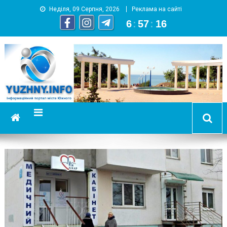
Неділя, 09 Серпня, 2026
Реклама на сайті
6
:
57
:
17
YUZHNY.INFO
информационный портал города Южный