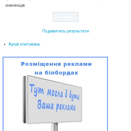
южненців
Подивитись результати
Архів опитувань