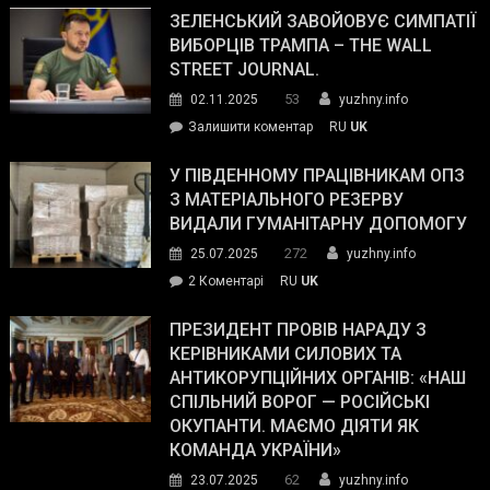
ЗЕЛЕНСЬКИЙ ЗАВОЙОВУЄ СИМПАТІЇ
ВИБОРЦІВ ТРАМПА – THE WALL
STREET JOURNAL.
53
02.11.2025
yuzhny.info
on
Залишити коментар
RU
UK
Зеленський
завойовує
У ПІВДЕННОМУ ПРАЦІВНИКАМ ОПЗ
симпатії
З МАТЕРІАЛЬНОГО РЕЗЕРВУ
виборців
ВИДАЛИ ГУМАНІТАРНУ ДОПОМОГУ
Трампа
272
25.07.2025
yuzhny.info
–
до
2 Коментарі
RU
UK
The
У
Wall
Південному
ПРЕЗИДЕНТ ПРОВІВ НАРАДУ З
Street
працівникам
КЕРІВНИКАМИ СИЛОВИХ ТА
Journal.
ОПЗ
АНТИКОРУПЦІЙНИХ ОРГАНІВ: «НАШ
з
СПІЛЬНИЙ ВОРОГ — РОСІЙСЬКІ
матеріального
ОКУПАНТИ. МАЄМО ДІЯТИ ЯК
резерву
КОМАНДА УКРАЇНИ»
видали
62
23.07.2025
yuzhny.info
гуманітарну