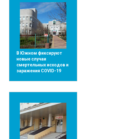
В Южном фиксируют
новые случаи
смертельных исходов и
заражения COVID-19