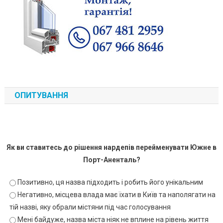
ОПИТУВАННЯ
Як ви ставитесь до рішення нардепів перейменувати Южне в
Порт-Аненталь?
Позитивно, ця назва підходить і робить його унікальним
Негативно, місцева влада має їхати в Київ та наполягати на
тій назві, яку обрали містяни під час голосування
Мені байдуже, назва міста ніяк не вплине на рівень життя