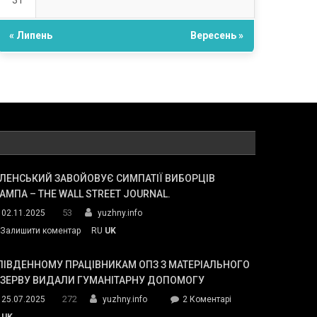
31
« Липень
Вересень »
ЛЕНСЬКИЙ ЗАВОЙОВУЄ СИМПАТІЇ ВИБОРЦІВ
АМПА – THE WALL STREET JOURNAL.
53
02.11.2025
yuzhny.info
on
Залишити коментар
RU
UK
Зеленський
завойовує
ПІВДЕННОМУ ПРАЦІВНИКАМ ОПЗ З МАТЕРІАЛЬНОГО
симпатії
ЕЗЕРВУ ВИДАЛИ ГУМАНІТАРНУ ДОПОМОГУ
виборців
272
до
25.07.2025
yuzhny.info
2 Коментарі
Трампа
У