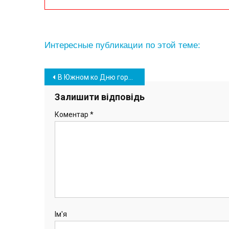
Интересные публикации по этой теме:
Навігація
В Южном ко Дню города ДК “Дружба” объявляет конкурс
записів
Залишити відповідь
Коментар
*
Ім'я