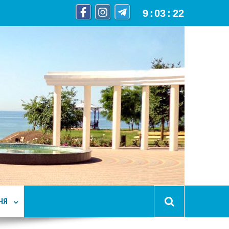
9
:
03
:
23
НЯ