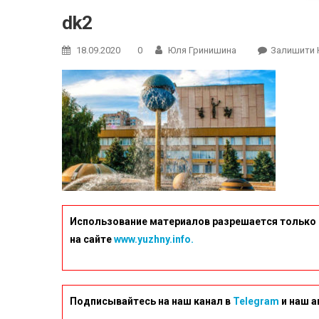
dk2
18.09.2020
0
Юля Гринишина
Залишити 
Использование материалов разрешается только 
на сайте
www.yuzhny.info.
Подписывайтесь на наш канал в
Telegram
и наш а