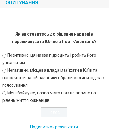
ОПИТУВАННЯ
Як ви ставитесь до рішення нардепів
перейменувати Южне в Порт-Аненталь?
Позитивно, ця назва підходить і робить його
унікальним
Негативно, місцева влада має їхати в Київ та
наполягати на тій назві, яку обрали містяни під час
голосування
Мені байдуже, назва міста ніяк не вплине на
рівень життя южненців
Подивитись результати