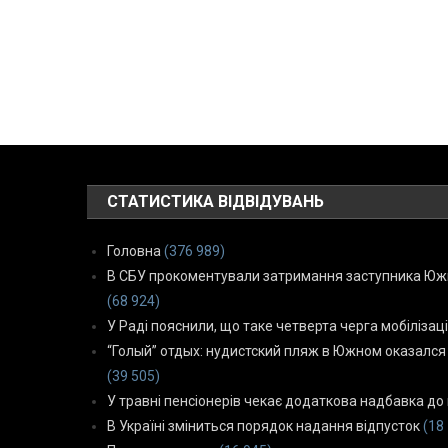
СТАТИСТИКА ВІДВІДУВАНЬ
Головна
(376 989)
В СБУ прокоментували затримання заступника Южн
(68 924)
У Раді пояснили, що таке четверта черга мобілізаці
“Голый” отдых: нудистский пляж в Южном оказался
(39 505)
У травні пенсіонерів чекає додаткова надбавка до 
В Україні зміниться порядок надання відпусток
(18