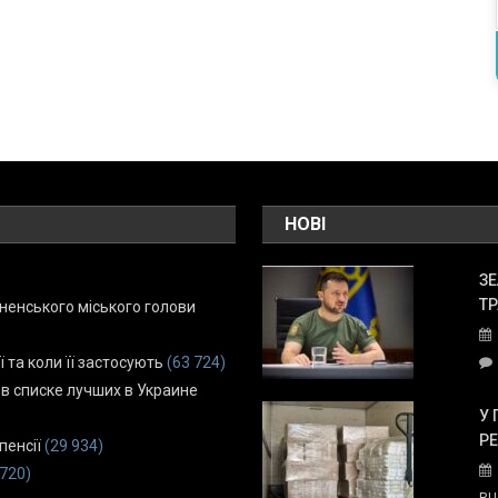
НОВІ
ЗЕ
ТР
енського міського голови
ї та коли її застосують
(63 724)
 в списке лучших в Украине
У 
Р
пенсії
(29 934)
 720)