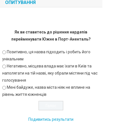
ОПИТУВАННЯ
Як ви ставитесь до рішення нардепів
перейменувати Южне в Порт-Аненталь?
Позитивно, ця назва підходить і робить його
унікальним
Негативно, місцева влада має їхати в Київ та
наполягати на тій назві, яку обрали містяни під час
голосування
Мені байдуже, назва міста ніяк не вплине на
рівень життя южненців
Подивитись результати