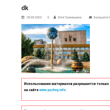
dk
18.09.2020
0
Юля Гринишина
Залишити 
Использование материалов разрешается только 
на сайте
www.yuzhny.info.