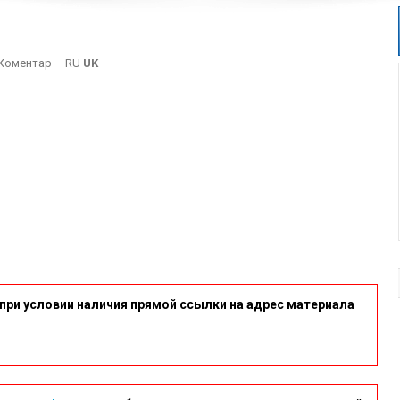
On
Коментар
RU
UK
Dk
при условии наличия прямой ссылки на адрес материала