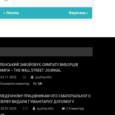
31
« Липень
Вересень »
ЛЕНСЬКИЙ ЗАВОЙОВУЄ СИМПАТІЇ ВИБОРЦІВ
АМПА – THE WALL STREET JOURNAL.
53
02.11.2025
yuzhny.info
on
Залишити коментар
RU
UK
Зеленський
завойовує
ПІВДЕННОМУ ПРАЦІВНИКАМ ОПЗ З МАТЕРІАЛЬНОГО
симпатії
ЕЗЕРВУ ВИДАЛИ ГУМАНІТАРНУ ДОПОМОГУ
виборців
272
до
25.07.2025
yuzhny.info
2 Коментарі
Трампа
У