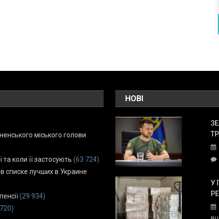
НОВІ
ЗЕ
ТР
енського міського голови
ї та коли її застосують
(63 724)
 в списке лучших в Украине
У 
Р
пенсії
(29 934)
 720)