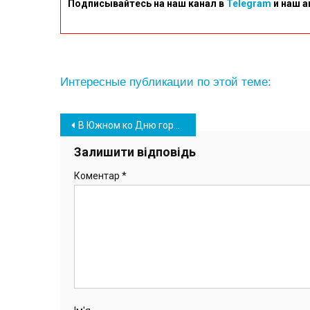
Подписывайтесь на наш канал в
Telegram
и наш а
Интересные публикации по этой теме:
Навігація
В Южном ко Дню города ДК “Дружба” объявляет конкурс
записів
Залишити відповідь
Коментар
*