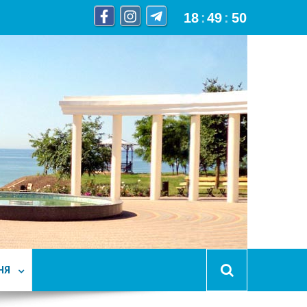
18
:
49
:
51
НЯ