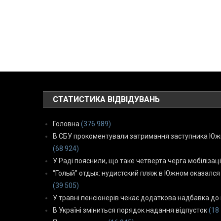
СТАТИСТИКА ВІДВІДУВАНЬ
Головна
(376 989)
В СБУ прокоментували затримання заступника Южн
(68 924)
У Раді пояснили, що таке четверта черга мобілізаці
“Голый” отдых: нудистский пляж в Южном оказался
(39 505)
У травні пенсіонерів чекає додаткова надбавка до 
В Україні зміниться порядок надання відпусток
(18