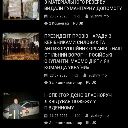
симпатії
З МАТЕРІАЛЬНОГО РЕЗЕРВУ
виборців
ВИДАЛИ ГУМАНІТАРНУ ДОПОМОГУ
Трампа
272
25.07.2025
yuzhny.info
–
до
2 Коментарі
RU
UK
The
У
Wall
Південному
ПРЕЗИДЕНТ ПРОВІВ НАРАДУ З
Street
працівникам
КЕРІВНИКАМИ СИЛОВИХ ТА
Journal.
ОПЗ
АНТИКОРУПЦІЙНИХ ОРГАНІВ: «НАШ
з
СПІЛЬНИЙ ВОРОГ — РОСІЙСЬКІ
матеріального
ОКУПАНТИ. МАЄМО ДІЯТИ ЯК
резерву
КОМАНДА УКРАЇНИ»
видали
62
23.07.2025
yuzhny.info
гуманітарну
on
Залишити коментар
RU
UK
допомогу
Президент
провів
ІНСПЕКТОР ДСНС ВЛАСНОРУЧ
нараду
ЛІКВІДУВАВ ПОЖЕЖУ У
з
ПІВДЕННОМУ
керівниками
150
16.07.2025
yuzhny.info
силових
on
Залишити коментар
RU
UK
та