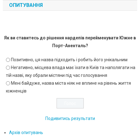
ОПИТУВАННЯ
Як ви ставитесь до рішення нардепів перейменувати Южне в
Порт-Аненталь?
Позитивно, ця назва підходить і робить його унікальним
Негативно, місцева влада має їхати в Київ та наполягати на
тій назві, яку обрали містяни під час голосування
Мені байдуже, назва міста ніяк не вплине на рівень життя
южненців
Подивитись результати
Архів опитувань