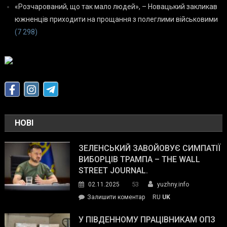
«Розчарований, що так мало людей», – Новацький закликав
южненців приходити на прощання з полеглими військовими
(7 298)
НОВІ
ЗЕЛЕНСЬКИЙ ЗАВОЙОВУЄ СИМПАТІЇ
ВИБОРЦІВ ТРАМПА – THE WALL
STREET JOURNAL.
53
02.11.2025
yuzhny.info
on
Залишити коментар
RU
UK
Зеленський
завойовує
У ПІВДЕННОМУ ПРАЦІВНИКАМ ОПЗ