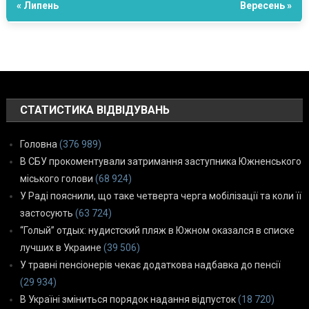
« Липень
Вересень »
СТАТИСТИКА ВІДВІДУВАНЬ
Головна
(376 989)
В СБУ прокоментували затримання заступника Южненського
міського голови
(68 924)
У Раді пояснили, що таке четверта черга мобілізації та коли її
застосують
(63 724)
“Голый” отдых: нудистский пляж в Южном оказался в списке
лучших в Украине
(39 506)
У травні пенсіонерів чекає додаткова надбавка до пенсії
(29 934)
В Україні зміниться порядок надання відпусток
(18 720)