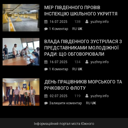
Інспектор
антикорупційних
ДСНС
МЕР ПІВДЕННОГО ПРОВІВ
органів:
власноруч
ІНСПЕКЦІЮ ШКІЛЬНОГО УКРИТТЯ
«Наш
ліквідував
спільний
138
16.07.2025
yuzhny.info
пожежу
ворог
до
1 Коментар
RU
UK
у
—
Мер
Південному
російські
Південного
ВЛАДА ПІВДЕННОГО ЗУСТРІЛАСЯ З
окупанти.
провів
ПРЕДСТАВНИКАМИ МОЛОДІЖНОЇ
Маємо
інспекцію
РАДИ: ЩО ОБГОВОРЮВАЛИ
діяти
шкільного
134
16.07.2025
yuzhny.info
як
укриття
команда
до
1 Коментар
RU
UK
України»
Влада
Південного
ДЕНЬ ПРАЦІВНИКІВ МОРСЬКОГО ТА
зустрілася
РІЧКОВОГО ФЛОТУ
з
119
02.07.2025
yuzhny.info
представниками
on
Залишити коментар
RU
UK
молодіжної
День
ради:
працівників
що
морського
обговорювали
Інформаційний портал міста Южного
та