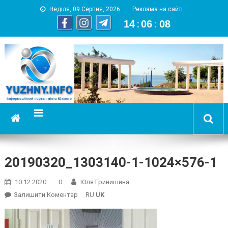
Неділя, 09 Серпня, 2026
Реклама на сайті
14
:
06
:
09
YUZHNY.INFO
информационный портал города Южный
20190320_1303140-1-1024×576-1
10.12.2020
0
Юля Гринишина
On
Залишити Коментар
RU
UK
20190320_1303140-
1-