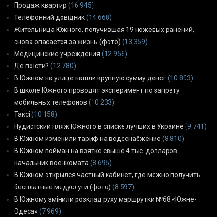
Продаж квартир
(16 945)
Телефонний довідник
(14 668)
Жительница Южного, получившая 19 ножевых ранений,
снова опасается за жизнь (фото)
(13 359)
Медицинские учреждения
(12 956)
Де поїсти?
(12 780)
В Южном на улице нашли крупную сумму денег
(10 893)
В школе Южного проводят эксперимент по запрету
мобильных телефонов
(10 233)
Таксі
(10 158)
Нудистский пляж Южного в списке лучших в Украине
(9 741)
В Южном изменили тариф на водоснабжение
(8 810)
В Южном пойман на взятке свыше 4 тыс. долларов
начальник военкомата
(8 695)
В Южном открылся частный кабинет, где можно получить
бесплатные медуслуги (фото)
(8 597)
В Южному змінили розклад руху маршрутки №68 «Южне-
Одеса»
(7 969)