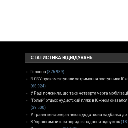
СТАТИСТИКА ВІДВІДУВАНЬ
Головна
(376 989)
В СБУ прокоментували затримання заступника Южн
(68 924)
У Раді пояснили, що таке четверта черга мобілізаці
“Голый” отдых: нудистский пляж в Южном оказался
(39 500)
У травні пенсіонерів чекає додаткова надбавка до 
В Україні зміниться порядок надання відпусток
(18