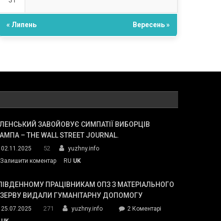
31
« Липень
Вересень »
ЛЕНСЬКИЙ ЗАВОЙОВУЄ СИМПАТІЇ ВИБОРЦІВ
АМПА – THE WALL STREET JOURNAL.
52
02.11.2025
yuzhny.info
on
Залишити коментар
RU
UK
Зеленський
завойовує
ПІВДЕННОМУ ПРАЦІВНИКАМ ОПЗ З МАТЕРІАЛЬНОГО
симпатії
ЕЗЕРВУ ВИДАЛИ ГУМАНІТАРНУ ДОПОМОГУ
виборців
271
до
25.07.2025
yuzhny.info
2 Коментарі
Трампа
У