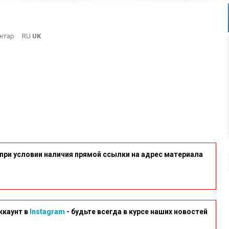
On
нтар
RU
UK
Pol4
при условии наличия прямой ссылки на адрес материала
ккаунт в
Instagram
- будьте всегда в курсе наших новостей