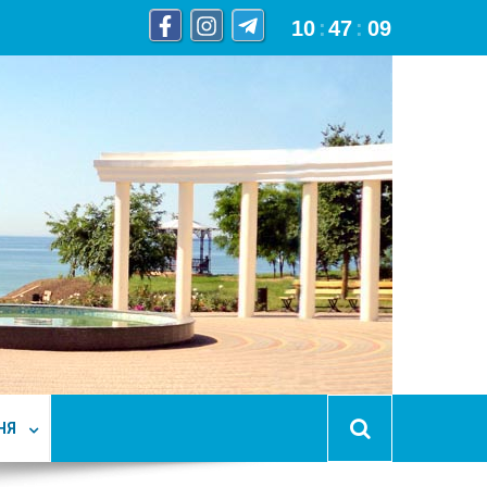
10
:
47
:
10
НЯ