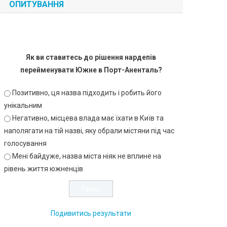
ОПИТУВАННЯ
Як ви ставитесь до рішення нардепів
перейменувати Южне в Порт-Аненталь?
Позитивно, ця назва підходить і робить його
унікальним
Негативно, місцева влада має їхати в Київ та
наполягати на тій назві, яку обрали містяни під час
голосування
Мені байдуже, назва міста ніяк не вплине на
рівень життя южненців
Подивитись результати