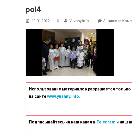
pol4
13.01.2022
0
Yuzhny.info
Залишити Коме
Использование материалов разрешается только 
на сайте
www.yuzhny.info.
Подписывайтесь на наш канал в
Telegram
и наш а