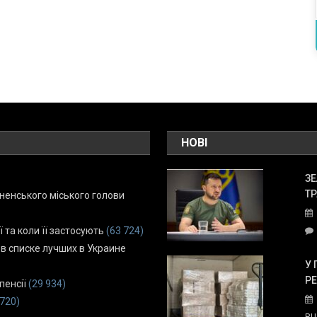
НОВІ
ЗЕ
ТР
енського міського голови
ї та коли її застосують
(63 724)
 в списке лучших в Украине
У 
Р
пенсії
(29 934)
 720)