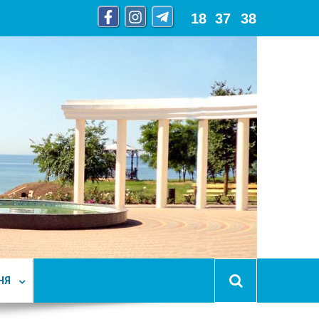
18
:
37
:
40
НЯ