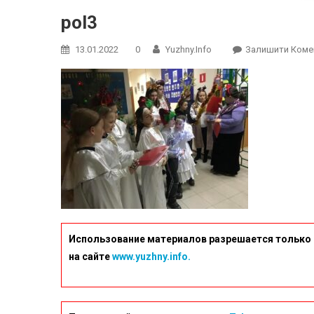
pol3
13.01.2022
0
Yuzhny.info
Залишити Коме
Использование материалов разрешается только 
на сайте
www.yuzhny.info.