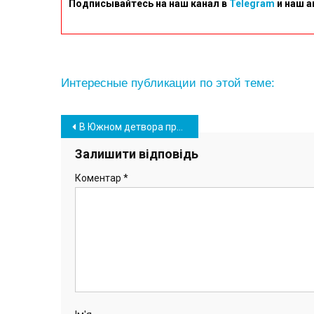
Подписывайтесь на наш канал в
Telegram
и наш а
Интересные публикации по этой теме:
Навігація
В Южном детвора пришла посевать и колядовать к сотрудникам полиции
записів
Залишити відповідь
Коментар
*