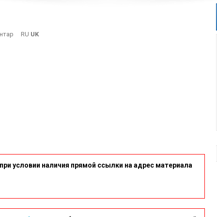
On
нтар
RU
UK
Pol3
при условии наличия прямой ссылки на адрес материала