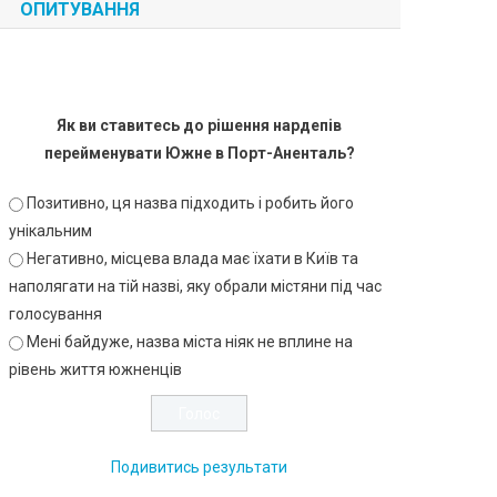
ОПИТУВАННЯ
Як ви ставитесь до рішення нардепів
перейменувати Южне в Порт-Аненталь?
Позитивно, ця назва підходить і робить його
унікальним
Негативно, місцева влада має їхати в Київ та
наполягати на тій назві, яку обрали містяни під час
голосування
Мені байдуже, назва міста ніяк не вплине на
рівень життя южненців
Подивитись результати