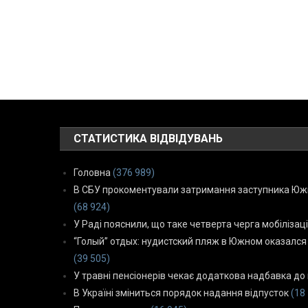
СТАТИСТИКА ВІДВІДУВАНЬ
Головна
(376 989)
В СБУ прокоментували затримання заступника Южн
(68 924)
У Раді пояснили, що таке четверта черга мобілізаці
“Голый” отдых: нудистский пляж в Южном оказался
(39 505)
У травні пенсіонерів чекає додаткова надбавка до 
В Україні зміниться порядок надання відпусток
(18