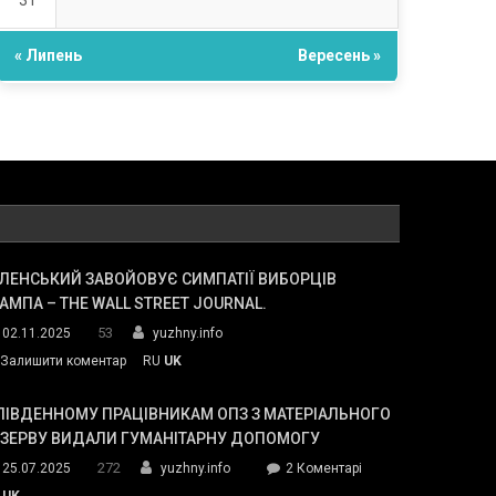
31
« Липень
Вересень »
ЛЕНСЬКИЙ ЗАВОЙОВУЄ СИМПАТІЇ ВИБОРЦІВ
АМПА – THE WALL STREET JOURNAL.
53
02.11.2025
yuzhny.info
on
Залишити коментар
RU
UK
Зеленський
завойовує
ПІВДЕННОМУ ПРАЦІВНИКАМ ОПЗ З МАТЕРІАЛЬНОГО
симпатії
ЕЗЕРВУ ВИДАЛИ ГУМАНІТАРНУ ДОПОМОГУ
виборців
272
до
25.07.2025
yuzhny.info
2 Коментарі
Трампа
У