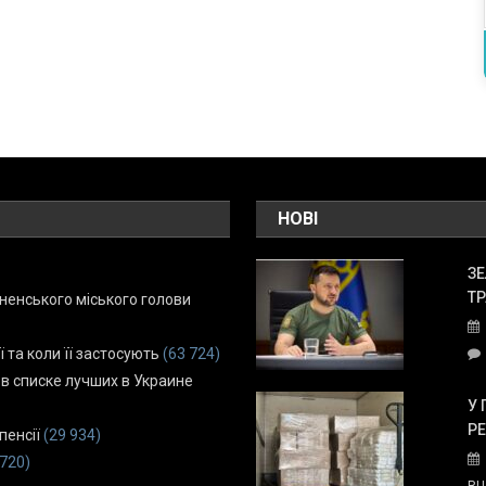
НОВІ
ЗЕ
ТР
енського міського голови
ї та коли її застосують
(63 724)
 в списке лучших в Украине
У 
Р
пенсії
(29 934)
 720)