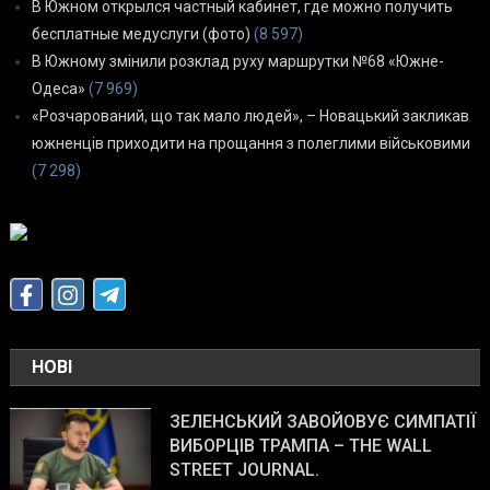
В Южном открылся частный кабинет, где можно получить
бесплатные медуслуги (фото)
(8 597)
В Южному змінили розклад руху маршрутки №68 «Южне-
Одеса»
(7 969)
«Розчарований, що так мало людей», – Новацький закликав
южненців приходити на прощання з полеглими військовими
(7 298)
НОВІ
ЗЕЛЕНСЬКИЙ ЗАВОЙОВУЄ СИМПАТІЇ
ВИБОРЦІВ ТРАМПА – THE WALL
STREET JOURNAL.