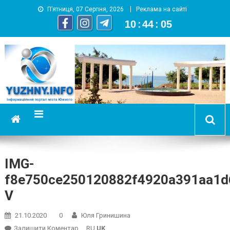
П’ятниця, 07 Серпня, 2026
Реклама на сайті
10
:
44
:
06
YUZHNY.INFO
информационный портал города Южный
IMG-
f8e750ce250120882f4920a391aa1d
V
21.10.2020
0
Юля Гринишина
On
Залишити Коментар
RU
UK