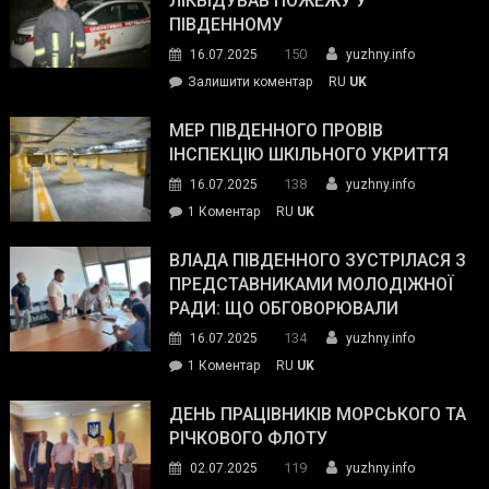
ЛІКВІДУВАВ ПОЖЕЖУ У
з
ПІВДЕННОМУ
керівниками
150
16.07.2025
yuzhny.info
силових
on
Залишити коментар
RU
UK
та
Інспектор
антикорупційних
ДСНС
МЕР ПІВДЕННОГО ПРОВІВ
органів:
власноруч
ІНСПЕКЦІЮ ШКІЛЬНОГО УКРИТТЯ
«Наш
ліквідував
спільний
138
16.07.2025
yuzhny.info
пожежу
ворог
до
1 Коментар
RU
UK
у
—
Мер
Південному
російські
Південного
ВЛАДА ПІВДЕННОГО ЗУСТРІЛАСЯ З
окупанти.
провів
ПРЕДСТАВНИКАМИ МОЛОДІЖНОЇ
Маємо
інспекцію
РАДИ: ЩО ОБГОВОРЮВАЛИ
діяти
шкільного
134
16.07.2025
yuzhny.info
як
укриття
команда
до
1 Коментар
RU
UK
України»
Влада
Південного
ДЕНЬ ПРАЦІВНИКІВ МОРСЬКОГО ТА
зустрілася
РІЧКОВОГО ФЛОТУ
з
119
02.07.2025
yuzhny.info
представниками