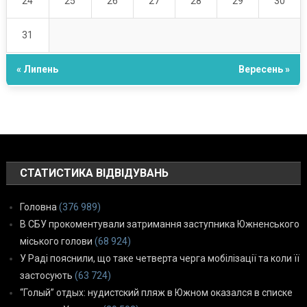
24
25
26
27
28
29
30
31
« Липень
Вересень »
СТАТИСТИКА ВІДВІДУВАНЬ
Головна
(376 989)
В СБУ прокоментували затримання заступника Южненського
міського голови
(68 924)
У Раді пояснили, що таке четверта черга мобілізації та коли її
застосують
(63 724)
“Голый” отдых: нудистский пляж в Южном оказался в списке