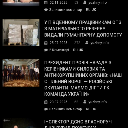
53
02.11.2025
yuzhny.info
on
Залишити коментар
RU
UK
Зеленський
завойовує
У ПІВДЕННОМУ ПРАЦІВНИКАМ ОПЗ
симпатії
З МАТЕРІАЛЬНОГО РЕЗЕРВУ
виборців
ВИДАЛИ ГУМАНІТАРНУ ДОПОМОГУ
Трампа
272
25.07.2025
yuzhny.info
–
до
2 Коментарі
RU
UK
The
У
Wall
Південному
ПРЕЗИДЕНТ ПРОВІВ НАРАДУ З
Street
працівникам
КЕРІВНИКАМИ СИЛОВИХ ТА
Journal.
ОПЗ
АНТИКОРУПЦІЙНИХ ОРГАНІВ: «НАШ
з
СПІЛЬНИЙ ВОРОГ — РОСІЙСЬКІ
матеріального
ОКУПАНТИ. МАЄМО ДІЯТИ ЯК
резерву
КОМАНДА УКРАЇНИ»
видали
62
23.07.2025
yuzhny.info
гуманітарну
on
Залишити коментар
RU
UK
допомогу
Президент
провів
ІНСПЕКТОР ДСНС ВЛАСНОРУЧ
нараду