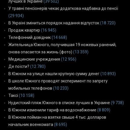
лучших в Украине
(39 502)
У травні пенсіонерів чекає додаткова надбавка до пенсії
(29 934)
В Україні зміниться порядок надання відпусток
(18 720)
Продаж квартир
(16 945)
Телефонний довідник
(14 668)
Жительница Южного, получившая 19 ножевых ранений,
снова опасается за жизнь (фото)
(13 359)
Медицинские учреждения
(12 956)
Де поїсти?
(12 780)
В Южном на улице нашли крупную сумму денег
(10 893)
В школе Южного проводят эксперимент по запрету
мобильных телефонов
(10 233)
Таксі
(10 158)
Нудистский пляж Южного в списке лучших в Украине
(9 738)
В Южном изменили тариф на водоснабжение
(8 809)
В Южном пойман на взятке свыше 4 тыс. долларов
начальник военкомата
(8 695)