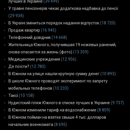
лучших в Украине
(39 499)
У травні пенсіонерів чекає додаткова надбавка до пенсії
(29 934)
В Україні зміниться порядок надання відпусток
(18 720)
Продаж квартир
(16 945)
Телефонний довідник
(14 668)
Жительница Южного, получившая 19 ножевых ранений,
снова опасается за жизнь (фото)
(13 359)
Медицинские учреждения
(12 956)
Де поїсти?
(12 780)
В Южном на улице нашли крупную сумму денег
(10 893)
В школе Южного проводят эксперимент по запрету
мобильных телефонов
(10 233)
Таксі
(10 158)
Нудистский пляж Южного в списке лучших в Украине
(9 737)
В Южном изменили тариф на водоснабжение
(8 809)
В Южном пойман на взятке свыше 4 тыс. долларов
начальник военкомата
(8 695)