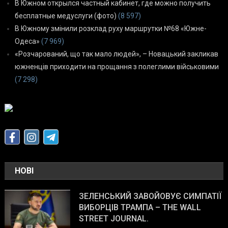
В Южном открылся частный кабинет, где можно получить
бесплатные медуслуги (фото)
(8 597)
В Южному змінили розклад руху маршрутки №68 «Южне-
Одеса»
(7 969)
«Розчарований, що так мало людей», – Новацький закликав
южненців приходити на прощання з полеглими військовими
(7 298)
НОВІ
ЗЕЛЕНСЬКИЙ ЗАВОЙОВУЄ СИМПАТІЇ
ВИБОРЦІВ ТРАМПА – THE WALL
STREET JOURNAL.