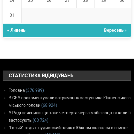
24
25
26
27
28
29
30
31
« Липень
Вересень »
СТАТИСТИКА ВІДВІДУВАНЬ
Головна
(376 989)
В СБУ прокоментували затримання заступника Южненського
міського голови
(68 924)
У Раді пояснили, що таке четверта черга мобілізації та коли її
застосують
(63 724)
“Голый” отдых: нудистский пляж в Южном оказался в списке