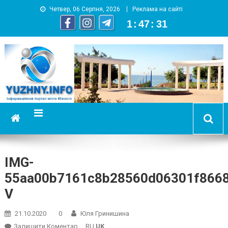
Четвер, 06 Серпня, 2026
Реклама на сайті
1
:
47
:
32
YUZHNY.INFO
информационный портал города Южный
IMG-
55aa00b7161c8b28560d06301f866
V
21.10.2020
0
Юля Гринишина
On
Залишити Коментар
RU
UK