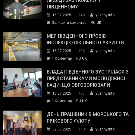
ЛІКВІДУВАВ ПОЖЕЖУ У
з
ПІВДЕННОМУ
керівниками
149
16.07.2025
yuzhny.info
силових
on
Залишити коментар
RU
UK
та
Інспектор
антикорупційних
ДСНС
МЕР ПІВДЕННОГО ПРОВІВ
органів:
власноруч
ІНСПЕКЦІЮ ШКІЛЬНОГО УКРИТТЯ
«Наш
ліквідував
спільний
136
16.07.2025
yuzhny.info
пожежу
ворог
до
1 Коментар
RU
UK
у
—
Мер
Південному
російські
Південного
ВЛАДА ПІВДЕННОГО ЗУСТРІЛАСЯ З
окупанти.
провів
ПРЕДСТАВНИКАМИ МОЛОДІЖНОЇ
Маємо
інспекцію
РАДИ: ЩО ОБГОВОРЮВАЛИ
діяти
шкільного
133
16.07.2025
yuzhny.info
як
укриття
команда
до
1 Коментар
RU
UK
України»
Влада
Південного
ДЕНЬ ПРАЦІВНИКІВ МОРСЬКОГО ТА
зустрілася
РІЧКОВОГО ФЛОТУ
з
118
02.07.2025
yuzhny.info
представниками