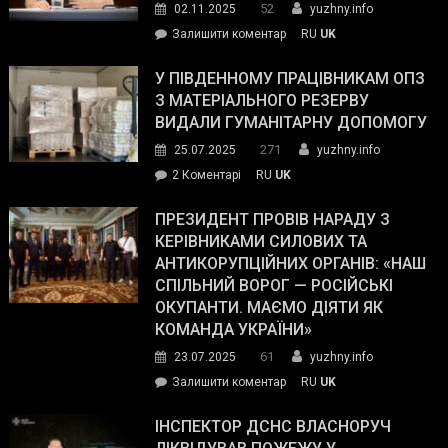
52
02.11.2025
yuzhny.info
on
Залишити коментар
RU
UK
Зеленський
завойовує
У ПІВДЕННОМУ ПРАЦІВНИКАМ ОПЗ
симпатії
З МАТЕРІАЛЬНОГО РЕЗЕРВУ
виборців
ВИДАЛИ ГУМАНІТАРНУ ДОПОМОГУ
Трампа
271
25.07.2025
yuzhny.info
–
до
2 Коментарі
RU
UK
The
У
Wall
Південному
ПРЕЗИДЕНТ ПРОВІВ НАРАДУ З
Street
працівникам
КЕРІВНИКАМИ СИЛОВИХ ТА
Journal.
ОПЗ
АНТИКОРУПЦІЙНИХ ОРГАНІВ: «НАШ
з
СПІЛЬНИЙ ВОРОГ — РОСІЙСЬКІ
матеріального
ОКУПАНТИ. МАЄМО ДІЯТИ ЯК
резерву
КОМАНДА УКРАЇНИ»
видали
61
23.07.2025
yuzhny.info
гуманітарну
on
Залишити коментар
RU
UK
допомогу
Президент
провів
ІНСПЕКТОР ДСНС ВЛАСНОРУЧ
нараду