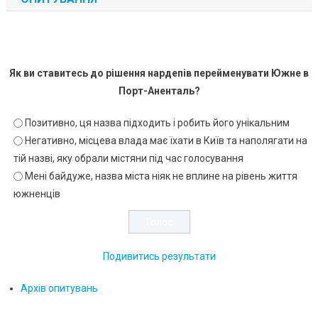
Як ви ставитесь до рішення нардепів перейменувати Южне в
Порт-Аненталь?
Позитивно, ця назва підходить і робить його унікальним
Негативно, місцева влада має їхати в Київ та наполягати на
тій назві, яку обрали містяни під час голосування
Мені байдуже, назва міста ніяк не вплине на рівень життя
южненців
Подивитись результати
Архів опитувань