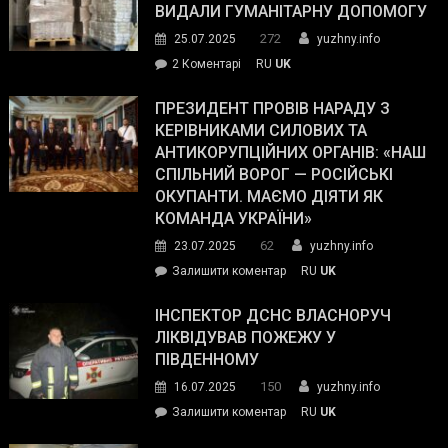
виборців
ВИДАЛИ ГУМАНІТАРНУ ДОПОМОГУ
Трампа
272
25.07.2025
yuzhny.info
–
до
2 Коментарі
RU
UK
The
У
Wall
Південному
ПРЕЗИДЕНТ ПРОВІВ НАРАДУ З
Street
працівникам
КЕРІВНИКАМИ СИЛОВИХ ТА
Journal.
ОПЗ
АНТИКОРУПЦІЙНИХ ОРГАНІВ: «НАШ
з
СПІЛЬНИЙ ВОРОГ — РОСІЙСЬКІ
матеріального
ОКУПАНТИ. МАЄМО ДІЯТИ ЯК
резерву
КОМАНДА УКРАЇНИ»
видали
62
23.07.2025
yuzhny.info
гуманітарну
on
Залишити коментар
RU
UK
допомогу
Президент
провів
ІНСПЕКТОР ДСНС ВЛАСНОРУЧ
нараду
ЛІКВІДУВАВ ПОЖЕЖУ У
з
ПІВДЕННОМУ
керівниками
150
16.07.2025
yuzhny.info
силових
on
Залишити коментар
RU
UK
та
Інспектор
антикорупційних