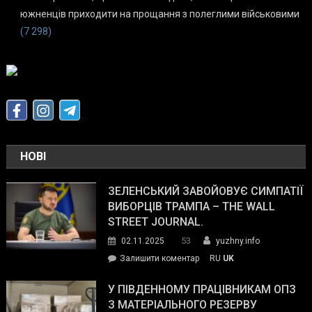
южненців приходити на прощання з полеглими військовими
(7 298)
НОВІ
ЗЕЛЕНСЬКИЙ ЗАВОЙОВУЄ СИМПАТІЇ
ВИБОРЦІВ ТРАМПА – THE WALL
STREET JOURNAL.
53
02.11.2025
yuzhny.info
on
Залишити коментар
RU
UK
Зеленський
завойовує
У ПІВДЕННОМУ ПРАЦІВНИКАМ ОПЗ
симпатії
З МАТЕРІАЛЬНОГО РЕЗЕРВУ