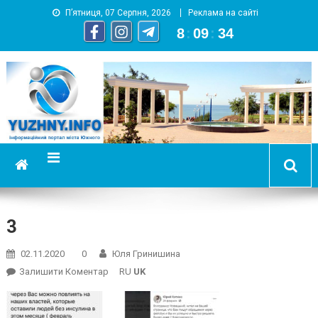
П’ятниця, 07 Серпня, 2026
Реклама на сайті
8
:
09
:
35
YUZHNY.INFO
информационный портал города Южный
3
02.11.2020
0
Юля Гринишина
On
Залишити Коментар
RU
UK
3