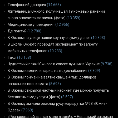
Телефонний довідник
(14 668)
Жительница Южного, получившая 19 ножевых ранений,
снова опасается за жизнь (фото)
(13 359)
Медицинские учреждения
(12 956)
Де поїсти?
(12 780)
В Южном на улице нашли крупную сумму денег
(10 893)
В школе Южного проводят эксперимент по запрету
мобильных телефонов
(10 233)
Таксі
(10 158)
Нудистский пляж Южного в списке лучших в Украине
(9 738)
В Южном изменили тариф на водоснабжение
(8 809)
В Южном пойман на взятке свыше 4 тыс. долларов
начальник военкомата
(8 695)
В Южном открылся частный кабинет, где можно получить
бесплатные медуслуги (фото)
(8 597)
В Южному змінили розклад руху маршрутки №68 «Южне-
Одеса»
(7 969)
«Розчарований, що так мало людей», – Новацький закликав