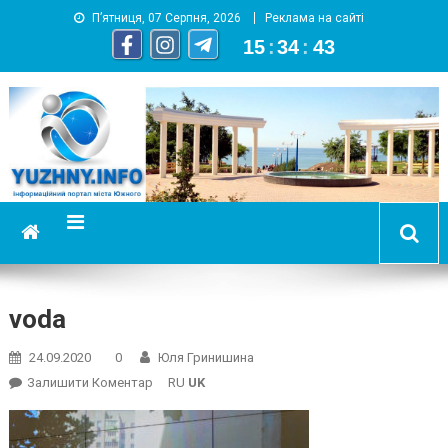
П’ятниця, 07 Серпня, 2026
Реклама на сайті
15
:
34
:
43
YUZHNY.INFO
информационный портал города Южный
voda
24.09.2020
0
Юля Гринишина
On
Залишити Коментар
RU
UK
Voda