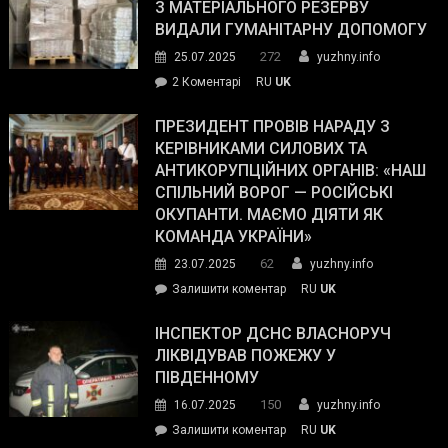
симпатії
З МАТЕРІАЛЬНОГО РЕЗЕРВУ
виборців
ВИДАЛИ ГУМАНІТАРНУ ДОПОМОГУ
Трампа
272
25.07.2025
yuzhny.info
–
до
2 Коментарі
RU
UK
The
У
Wall
Південному
ПРЕЗИДЕНТ ПРОВІВ НАРАДУ З
Street
працівникам
КЕРІВНИКАМИ СИЛОВИХ ТА
Journal.
ОПЗ
АНТИКОРУПЦІЙНИХ ОРГАНІВ: «НАШ
з
СПІЛЬНИЙ ВОРОГ — РОСІЙСЬКІ
матеріального
ОКУПАНТИ. МАЄМО ДІЯТИ ЯК
резерву
КОМАНДА УКРАЇНИ»
видали
62
23.07.2025
yuzhny.info
гуманітарну
on
Залишити коментар
RU
UK
допомогу
Президент
провів
ІНСПЕКТОР ДСНС ВЛАСНОРУЧ
нараду
ЛІКВІДУВАВ ПОЖЕЖУ У
з
ПІВДЕННОМУ
керівниками
150
16.07.2025
yuzhny.info
силових
on
Залишити коментар
RU
UK
та