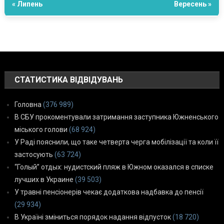
« Липень
Вересень »
СТАТИСТИКА ВІДВІДУВАНЬ
Головна
(376 989)
В СБУ прокоментували затримання заступника Южненського
міського голови
(68 924)
У Раді пояснили, що таке четверта черга мобілізації та коли її
застосують
(63 724)
“Голый” отдых: нудистский пляж в Южном оказался в списке
лучших в Украине
(39 503)
У травні пенсіонерів чекає додаткова надбавка до пенсії
(29 934)
В Україні зміниться порядок надання відпусток
(18 720)