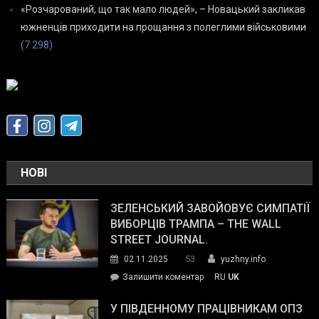
«Розчарований, що так мало людей», – Новацький закликав
южненців приходити на прощання з полеглими військовими
(7 298)
НОВІ
ЗЕЛЕНСЬКИЙ ЗАВОЙОВУЄ СИМПАТІЇ
ВИБОРЦІВ ТРАМПА – THE WALL
STREET JOURNAL.
53
02.11.2025
yuzhny.info
on
Залишити коментар
RU
UK
Зеленський
завойовує
У ПІВДЕННОМУ ПРАЦІВНИКАМ ОПЗ