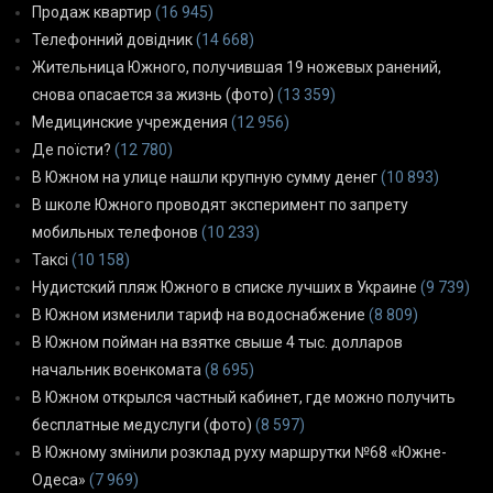
Продаж квартир
(16 945)
Телефонний довідник
(14 668)
Жительница Южного, получившая 19 ножевых ранений,
снова опасается за жизнь (фото)
(13 359)
Медицинские учреждения
(12 956)
Де поїсти?
(12 780)
В Южном на улице нашли крупную сумму денег
(10 893)
В школе Южного проводят эксперимент по запрету
мобильных телефонов
(10 233)
Таксі
(10 158)
Нудистский пляж Южного в списке лучших в Украине
(9 739)
В Южном изменили тариф на водоснабжение
(8 809)
В Южном пойман на взятке свыше 4 тыс. долларов
начальник военкомата
(8 695)
В Южном открылся частный кабинет, где можно получить
бесплатные медуслуги (фото)
(8 597)
В Южному змінили розклад руху маршрутки №68 «Южне-
Одеса»
(7 969)