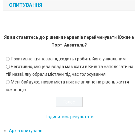
ОПИТУВАННЯ
Як ви ставитесь до рішення нардепів перейменувати Южне в
Порт-Аненталь?
Позитивно, ця назва підходить і робить його унікальним
Негативно, місцева влада має їхати в Київ та наполягати на
тій назві, яку обрали містяни під час голосування
Мені байдуже, назва міста ніяк не вплине на рівень життя
южненців
Подивитись результати
Архів опитувань