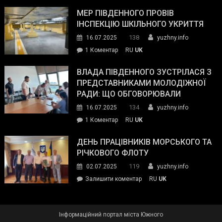
Інспектор
антикорупційних
ДСНС
МЕР ПІВДЕННОГО ПРОВІВ
органів:
власноруч
ІНСПЕКЦІЮ ШКІЛЬНОГО УКРИТТЯ
«Наш
ліквідував
спільний
138
16.07.2025
yuzhny.info
пожежу
ворог
до
1 Коментар
RU
UK
у
—
Мер
Південному
російські
Південного
ВЛАДА ПІВДЕННОГО ЗУСТРІЛАСЯ З
окупанти.
провів
ПРЕДСТАВНИКАМИ МОЛОДІЖНОЇ
Маємо
інспекцію
РАДИ: ЩО ОБГОВОРЮВАЛИ
діяти
шкільного
134
16.07.2025
yuzhny.info
як
укриття
команда
до
1 Коментар
RU
UK
України»
Влада
Південного
ДЕНЬ ПРАЦІВНИКІВ МОРСЬКОГО ТА
зустрілася
РІЧКОВОГО ФЛОТУ
з
119
02.07.2025
yuzhny.info
представниками
on
Залишити коментар
RU
UK
молодіжної
День
ради:
працівників
що
морського
обговорювали
Інформаційний портал міста Южного
та