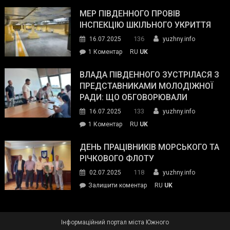
Інспектор
антикорупційних
ДСНС
МЕР ПІВДЕННОГО ПРОВІВ
органів:
власноруч
ІНСПЕКЦІЮ ШКІЛЬНОГО УКРИТТЯ
«Наш
ліквідував
спільний
136
16.07.2025
yuzhny.info
пожежу
ворог
до
1 Коментар
RU
UK
у
—
Мер
Південному
російські
Південного
ВЛАДА ПІВДЕННОГО ЗУСТРІЛАСЯ З
окупанти.
провів
ПРЕДСТАВНИКАМИ МОЛОДІЖНОЇ
Маємо
інспекцію
РАДИ: ЩО ОБГОВОРЮВАЛИ
діяти
шкільного
133
16.07.2025
yuzhny.info
як
укриття
команда
до
1 Коментар
RU
UK
України»
Влада
Південного
ДЕНЬ ПРАЦІВНИКІВ МОРСЬКОГО ТА
зустрілася
РІЧКОВОГО ФЛОТУ
з
118
02.07.2025
yuzhny.info
представниками
on
Залишити коментар
RU
UK
молодіжної
День
ради:
працівників
що
морського
обговорювали
Інформаційний портал міста Южного
та