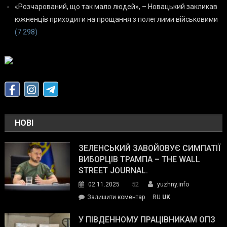
«Розчарований, що так мало людей», – Новацький закликав
южненців приходити на прощання з полеглими військовими
(7 298)
НОВІ
ЗЕЛЕНСЬКИЙ ЗАВОЙОВУЄ СИМПАТІЇ
ВИБОРЦІВ ТРАМПА – THE WALL
STREET JOURNAL.
52
02.11.2025
yuzhny.info
on
Залишити коментар
RU
UK
Зеленський
завойовує
У ПІВДЕННОМУ ПРАЦІВНИКАМ ОПЗ