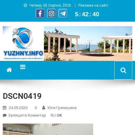
Четвер, 06 Серпня, 2026
Реклама на сайті
5
:
42
:
41
YUZHNY.INFO
информационный портал города Южный
DSCN0419
24.09.2020
0
Юля Гринишина
On
Залишити Коментар
RU
UK
DSCN0419