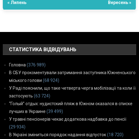
« Липень
Вересень »
СТАТИСТИКА ВІДВІДУВАНЬ
Головна
(376 989)
В СБУ прокоментували затримання заступника Южненського
міського голови
(68 924)
У Раді пояснили, що таке четверта черга мобілізації та коли її
застосують
(63 724)
“Голый” отдых: нудистский пляж в Южном оказался в списке
лучших в Украине
(39 499)
У травні пенсіонерів чекає додаткова надбавка до пенсії
(29 934)
В Україні зміниться порядок надання відпусток
(18 720)