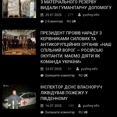
симпатії
З МАТЕРІАЛЬНОГО РЕЗЕРВУ
виборців
ВИДАЛИ ГУМАНІТАРНУ ДОПОМОГУ
Трампа
271
25.07.2025
yuzhny.info
–
до
2 Коментарі
RU
UK
The
У
Wall
Південному
ПРЕЗИДЕНТ ПРОВІВ НАРАДУ З
Street
працівникам
КЕРІВНИКАМИ СИЛОВИХ ТА
Journal.
ОПЗ
АНТИКОРУПЦІЙНИХ ОРГАНІВ: «НАШ
з
СПІЛЬНИЙ ВОРОГ — РОСІЙСЬКІ
матеріального
ОКУПАНТИ. МАЄМО ДІЯТИ ЯК
резерву
КОМАНДА УКРАЇНИ»
видали
61
23.07.2025
yuzhny.info
гуманітарну
on
Залишити коментар
RU
UK
допомогу
Президент
провів
ІНСПЕКТОР ДСНС ВЛАСНОРУЧ
нараду
ЛІКВІДУВАВ ПОЖЕЖУ У
з
ПІВДЕННОМУ
керівниками
149
16.07.2025
yuzhny.info
силових
on
Залишити коментар
RU
UK
та