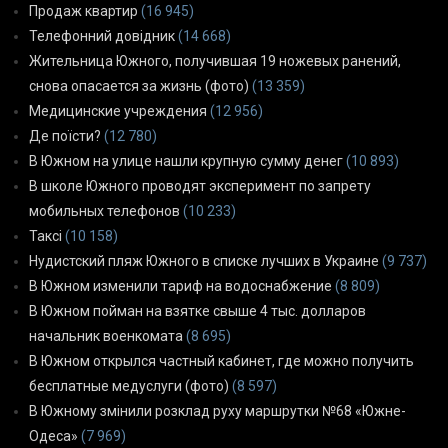
Продаж квартир
(16 945)
Телефонний довідник
(14 668)
Жительница Южного, получившая 19 ножевых ранений,
снова опасается за жизнь (фото)
(13 359)
Медицинские учреждения
(12 956)
Де поїсти?
(12 780)
В Южном на улице нашли крупную сумму денег
(10 893)
В школе Южного проводят эксперимент по запрету
мобильных телефонов
(10 233)
Таксі
(10 158)
Нудистский пляж Южного в списке лучших в Украине
(9 737)
В Южном изменили тариф на водоснабжение
(8 809)
В Южном пойман на взятке свыше 4 тыс. долларов
начальник военкомата
(8 695)
В Южном открылся частный кабинет, где можно получить
бесплатные медуслуги (фото)
(8 597)
В Южному змінили розклад руху маршрутки №68 «Южне-
Одеса»
(7 969)