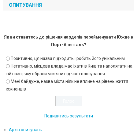
ОПИТУВАННЯ
Як ви ставитесь до рішення нардепів перейменувати Южне в
Порт-Аненталь?
Позитивно, ця назва підходить і робить його унікальним
Негативно, місцева влада має їхати в Київ та наполягати на
тій назві, яку обрали містяни під час голосування
Мені байдуже, назва міста ніяк не вплине на рівень життя
южненців
Подивитись результати
Архів опитувань