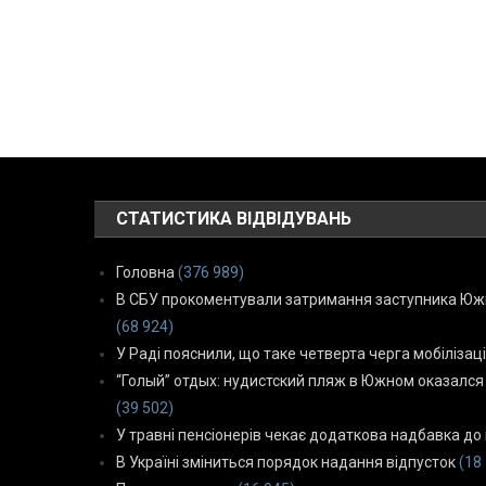
СТАТИСТИКА ВІДВІДУВАНЬ
Головна
(376 989)
В СБУ прокоментували затримання заступника Южн
(68 924)
У Раді пояснили, що таке четверта черга мобілізаці
“Голый” отдых: нудистский пляж в Южном оказался
(39 502)
У травні пенсіонерів чекає додаткова надбавка до 
В Україні зміниться порядок надання відпусток
(18