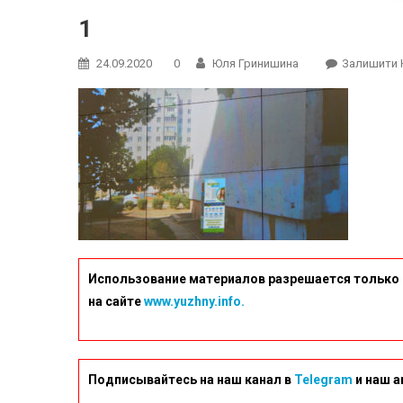
1
24.09.2020
0
Юля Гринишина
Залишити 
Использование материалов разрешается только 
на сайте
www.yuzhny.info.
Подписывайтесь на наш канал в
Telegram
и наш а