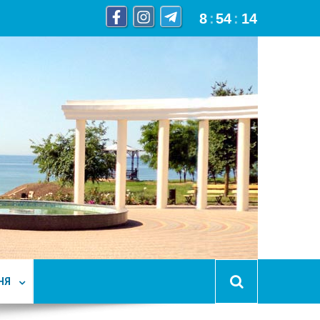
8
:
54
:
15
НЯ