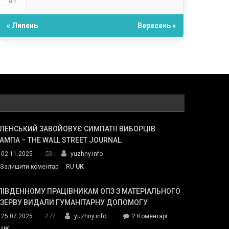
31
« Липень
Вересень »
ЛЕНСЬКИЙ ЗАВОЙОВУЄ СИМПАТІЇ ВИБОРЦІВ
АМПА – THE WALL STREET JOURNAL.
53
02.11.2025
yuzhny.info
on
Залишити коментар
RU
UK
Зеленський
завойовує
ПІВДЕННОМУ ПРАЦІВНИКАМ ОПЗ З МАТЕРІАЛЬНОГО
симпатії
ЕЗЕРВУ ВИДАЛИ ГУМАНІТАРНУ ДОПОМОГУ
виборців
272
до
25.07.2025
yuzhny.info
2 Коментарі
Трампа
У