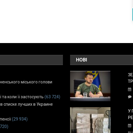
НОВІ
ЗЕ
ТР
енського міського голови
ї та коли її застосують
(63 724)
 в списке лучших в Украине
У 
Р
пенсії
(29 934)
 720)