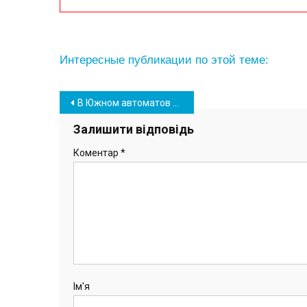
Интересные публикации по этой теме:
Навігація
В Южном автоматов по продаже питьевой воды станет больше
записів
Залишити відповідь
Коментар
*
Ім'я