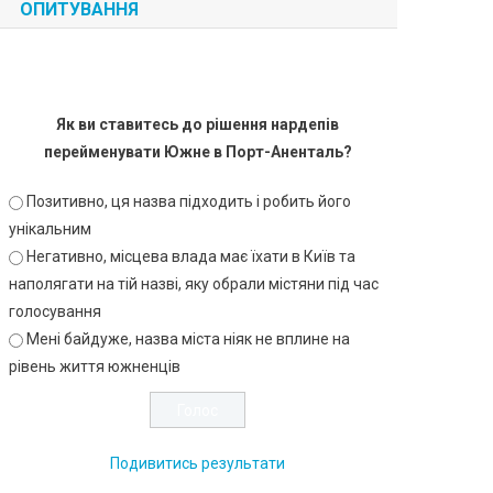
ОПИТУВАННЯ
Як ви ставитесь до рішення нардепів
перейменувати Южне в Порт-Аненталь?
Позитивно, ця назва підходить і робить його
унікальним
Негативно, місцева влада має їхати в Київ та
наполягати на тій назві, яку обрали містяни під час
голосування
Мені байдуже, назва міста ніяк не вплине на
рівень життя южненців
Подивитись результати