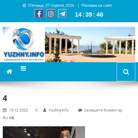
П’ятниця, 07 Серпня, 2026
Реклама на сайті
14
:
39
:
46
YUZHNY.INFO
информационный портал города Южный
4
On
19.12.2022
0
Yuzhny.info
Залишити Коментар
4
RU
UK