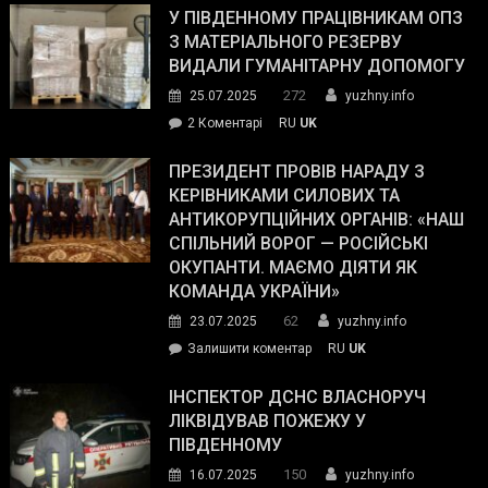
завойовує
У ПІВДЕННОМУ ПРАЦІВНИКАМ ОПЗ
симпатії
З МАТЕРІАЛЬНОГО РЕЗЕРВУ
виборців
ВИДАЛИ ГУМАНІТАРНУ ДОПОМОГУ
Трампа
272
25.07.2025
yuzhny.info
–
до
2 Коментарі
RU
UK
The
У
Wall
Південному
ПРЕЗИДЕНТ ПРОВІВ НАРАДУ З
Street
працівникам
КЕРІВНИКАМИ СИЛОВИХ ТА
Journal.
ОПЗ
АНТИКОРУПЦІЙНИХ ОРГАНІВ: «НАШ
з
СПІЛЬНИЙ ВОРОГ — РОСІЙСЬКІ
матеріального
ОКУПАНТИ. МАЄМО ДІЯТИ ЯК
резерву
КОМАНДА УКРАЇНИ»
видали
62
23.07.2025
yuzhny.info
гуманітарну
on
Залишити коментар
RU
UK
допомогу
Президент
провів
ІНСПЕКТОР ДСНС ВЛАСНОРУЧ
нараду
ЛІКВІДУВАВ ПОЖЕЖУ У
з
ПІВДЕННОМУ
керівниками
150
16.07.2025
yuzhny.info
силових