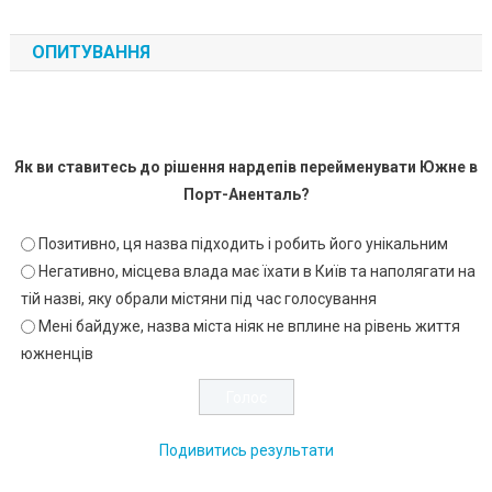
ОПИТУВАННЯ
Як ви ставитесь до рішення нардепів перейменувати Южне в
Порт-Аненталь?
Позитивно, ця назва підходить і робить його унікальним
Негативно, місцева влада має їхати в Київ та наполягати на
тій назві, яку обрали містяни під час голосування
Мені байдуже, назва міста ніяк не вплине на рівень життя
южненців
Подивитись результати