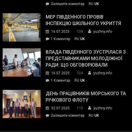
on
Залишити коментар
RU
UK
та
Інспектор
антикорупційних
ДСНС
МЕР ПІВДЕННОГО ПРОВІВ
органів:
власноруч
ІНСПЕКЦІЮ ШКІЛЬНОГО УКРИТТЯ
«Наш
ліквідував
спільний
138
16.07.2025
yuzhny.info
пожежу
ворог
до
1 Коментар
RU
UK
у
—
Мер
Південному
російські
Південного
ВЛАДА ПІВДЕННОГО ЗУСТРІЛАСЯ З
окупанти.
провів
ПРЕДСТАВНИКАМИ МОЛОДІЖНОЇ
Маємо
інспекцію
РАДИ: ЩО ОБГОВОРЮВАЛИ
діяти
шкільного
134
16.07.2025
yuzhny.info
як
укриття
команда
до
1 Коментар
RU
UK
України»
Влада
Південного
ДЕНЬ ПРАЦІВНИКІВ МОРСЬКОГО ТА
зустрілася
РІЧКОВОГО ФЛОТУ
з
119
02.07.2025
yuzhny.info
представниками
on
Залишити коментар
RU
UK
молодіжної
День
ради:
працівників
що