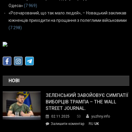
Одеса»
(7 969)
«Розчарований, що так мало людей», – Новацький закликав
южненців приходити на прощання з полеглими військовими
(7 298)
НОВІ
ЗЕЛЕНСЬКИЙ ЗАВОЙОВУЄ СИМПАТІЇ
ВИБОРЦІВ ТРАМПА – THE WALL
STREET JOURNAL.
53
02.11.2025
yuzhny.info
on
Залишити коментар
RU
UK
Зеленський