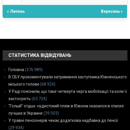
« Липень
Вересень »
СТАТИСТИКА ВІДВІДУВАНЬ
Головна
(376 989)
В СБУ прокоментували затримання заступника Южненського
міського голови
(68 924)
У Раді пояснили, що таке четверта черга мобілізації та коли її
застосують
(63 724)
“Голый” отдых: нудистский пляж в Южном оказался в списке
лучших в Украине
(39 503)
У травні пенсіонерів чекає додаткова надбавка до пенсії
(29 934)