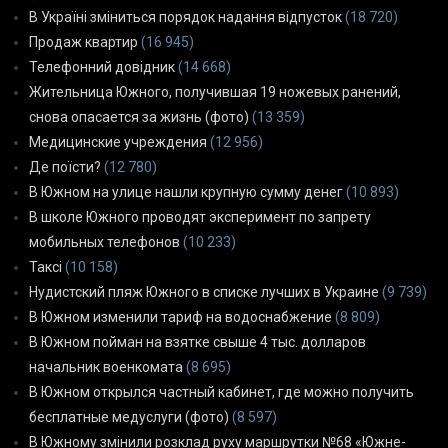
В Україні зміниться порядок надання відпусток
(18 720)
Продаж квартир
(16 945)
Телефонний довідник
(14 668)
Жительница Южного, получившая 19 ножевых ранений,
снова опасается за жизнь (фото)
(13 359)
Медицинские учреждения
(12 956)
Де поїсти?
(12 780)
В Южном на улице нашли крупную сумму денег
(10 893)
В школе Южного проводят эксперимент по запрету
мобильных телефонов
(10 233)
Таксі
(10 158)
Нудистский пляж Южного в списке лучших в Украине
(9 739)
В Южном изменили тариф на водоснабжение
(8 809)
В Южном пойман на взятке свыше 4 тыс. долларов
начальник военкомата
(8 695)
В Южном открылся частный кабинет, где можно получить
бесплатные медуслуги (фото)
(8 597)
В Южному змінили розклад руху маршрутки №68 «Южне-