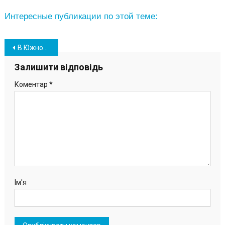
Интересные публикации по этой теме:
Навігація
В Южному в центрі міста відкрилось нове кафе – Sun (фото)
записів
Залишити відповідь
Коментар
*
Ім'я