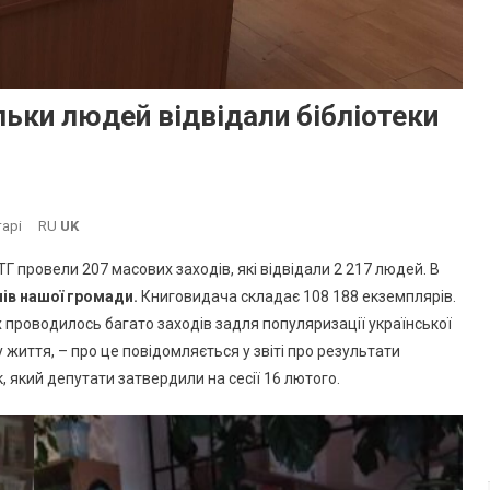
ьки людей відвідали бібліотеки
До
арі
RU
UK
В
Г провели 207 масових заходів, які відвідали 2 217 людей. В
Южному
чів нашої громади.
Книговидача складає 108 188 екземплярів.
Прозвітували,
ях проводилось багато заходів задля популяризації української
Скільки
 життя, – про це повідомляється у звіті про результати
Людей
Відвідали
 який депутати затвердили на сесії 16 лютого.
Бібліотеки
Громади
За
2023