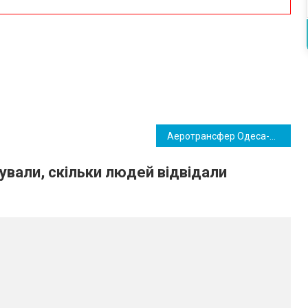
Аеротрансфер Одеса-Кишинів: яка ціна квитка та коли відбудеться перший рейс
вали, скільки людей відвідали