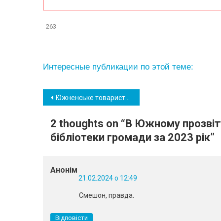
263
Интересные публикации по этой теме:
Навігація
Южненське товариство захисту тварин отримало чергову допомогу від благодійників
записів
2 thoughts on “
В Южному прозвіту
бібліотеки громади за 2023 рік
”
Анонім
21.02.2024 о 12:49
Смешон, правда.
Відповісти