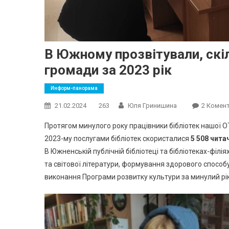
В Южному прозвітували, скіл
громади за 2023 рік
Информ-панорама
21.02.2024
263
Юля Гринишина
2 Комент
Протягом минулого року працівники бібліотек нашої ОТ
2023-му послугами бібліотек скористалися
5 508 чита
В Южненській публічній бібліотеці та бібліотеках-філі
та світової літератури, формування здорового способу
виконання Програми розвитку культури за минулий рік,