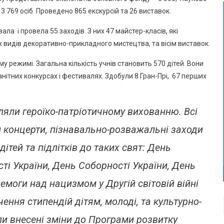
3 769 осіб. Проведено 865 екскурсій та 26 виставок.
ала і провела 55 заходів. З них 47 майстер-класів, які
их видів декоративно-прикладного мистецтва, та вісім виставок.
 режимі. Загальна кількість учнів становить 570 дітей. Вони
анітних конкурсах і фестивалях. Здобули 8 Гран-Прі, 67 перших
іляли героїко-патріотичному вихованню. Всі
 концерти, пізнавально-розважальні заходи
ітей та підлітків до таких свят: День
ті України, День Соборності України, День
емоги над нацизмом у Другій світовій війні
ня стипендій дітям, молоді, та культурно-
ли внесені зміни до Програми розвитку