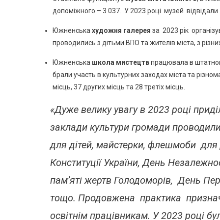
допоміжного – 3 037. У 2023 році музей відвідали 
Южненська
художня галерея
за 2023 рік організув
проводились з дітьми ВПО та жителів міста, з різн
Южненська
школа мистецтв
працювала в штатному
брали участь в культурних заходах міста та різном
місць, 37 других місць та 28 третіх місць.
«Дуже велику увагу в 2023 році прид
заклади культури громади проводили
для дітей, майстерки, флешмоби для д
Конституції України, День Незалежнос
пам’яті жертв Голодоморів, День Пер
тощо. Продовжена практика призначен
освітнім працівникам. У 2023 році бу