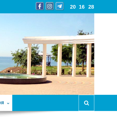
20
:
16
:
30
НЯ