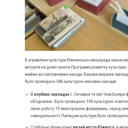
В управлінні культури Южненської міськради зазначаю
витрати на деякі пункти Програми розвитку культури,
майже всі заплановані заходи. Базова мережа закладів
було проведено 586 культурно-масових заходів.
В
клубних закладах
с. Сичавки та смт Нові Біляр
об’єднання. Було проведено 140 культурно-освітн
свою роботу 19 аматорських формувань, серед них
самодіяльності. Палацом культури було проведено
Стабільно функціонує
музей міста Южного
, в як