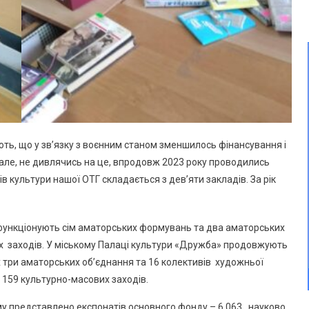
ть, що у зв’язку з воєнним станом зменшилось фінансування і
 але, не дивлячись на це, впродовж 2023 року проводились
 культури нашої ОТГ складається з дев’яти закладів. За рік
и функціонують сім аматорських формувань та два аматорських
іх заходів. У міському Палаці культури «Дружба» продовжують
 три аматорських об’єднання та 16 колективів художньої
 159 культурно-масових заходів.
ому представлено експонатів основного фонду – 6 063, науково