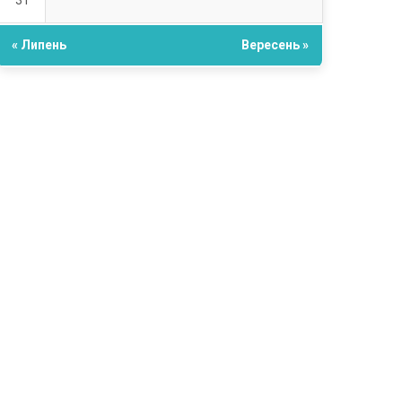
31
« Липень
Вересень »