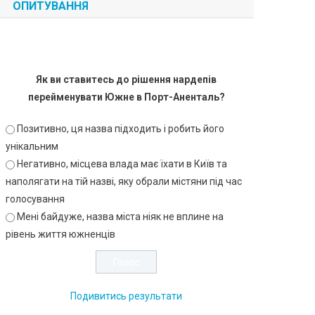
ОПИТУВАННЯ
Як ви ставитесь до рішення нардепів
перейменувати Южне в Порт-Аненталь?
Позитивно, ця назва підходить і робить його
унікальним
Негативно, місцева влада має їхати в Київ та
наполягати на тій назві, яку обрали містяни під час
голосування
Мені байдуже, назва міста ніяк не вплине на
рівень життя южненців
Подивитись результати