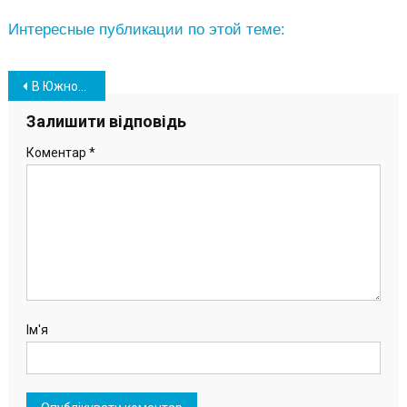
Интересные публикации по этой теме:
Навігація
В Южному попрощались з Захисниками України Станіславом Годовенко та Сергієм Чайківським
записів
Залишити відповідь
Коментар
*
Ім'я