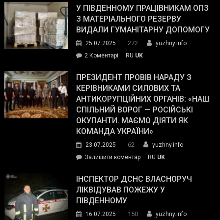
завойовує
У ПІВДЕННОМУ ПРАЦІВНИКАМ ОПЗ
симпатії
З МАТЕРІАЛЬНОГО РЕЗЕРВУ
виборців
ВИДАЛИ ГУМАНІТАРНУ ДОПОМОГУ
Трампа
272
25.07.2025
yuzhny.info
–
до
2 Коментарі
RU
UK
The
У
Wall
Південному
ПРЕЗИДЕНТ ПРОВІВ НАРАДУ З
Street
працівникам
КЕРІВНИКАМИ СИЛОВИХ ТА
Journal.
ОПЗ
АНТИКОРУПЦІЙНИХ ОРГАНІВ: «НАШ
з
СПІЛЬНИЙ ВОРОГ — РОСІЙСЬКІ
матеріального
ОКУПАНТИ. МАЄМО ДІЯТИ ЯК
резерву
КОМАНДА УКРАЇНИ»
видали
62
23.07.2025
yuzhny.info
гуманітарну
on
Залишити коментар
RU
UK
допомогу
Президент
провів
ІНСПЕКТОР ДСНС ВЛАСНОРУЧ
нараду
ЛІКВІДУВАВ ПОЖЕЖУ У
з
ПІВДЕННОМУ
керівниками
150
16.07.2025
yuzhny.info
силових