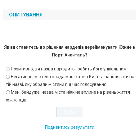
ОПИТУВАННЯ
Як ви ставитесь до рішення нардепів перейменувати Южне в
Порт-Аненталь?
Позитивно, ця назва підходить і робить його унікальним
Негативно, місцева влада має їхати в Київ та наполягати на
тій назві, яку обрали містяни під час голосування
Мені байдуже, назва міста ніяк не вплине на рівень життя
южненців
Подивитись результати