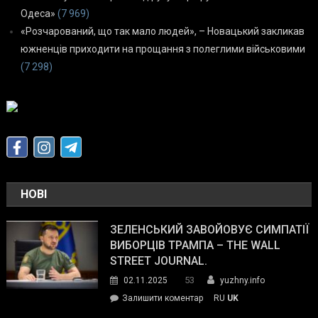
Одеса»
(7 969)
«Розчарований, що так мало людей», – Новацький закликав
южненців приходити на прощання з полеглими військовими
(7 298)
НОВІ
ЗЕЛЕНСЬКИЙ ЗАВОЙОВУЄ СИМПАТІЇ
ВИБОРЦІВ ТРАМПА – THE WALL
STREET JOURNAL.
53
02.11.2025
yuzhny.info
on
Залишити коментар
RU
UK
Зеленський