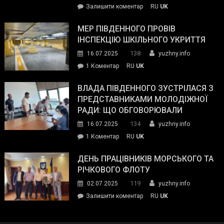
on
Залишити коментар
RU
UK
та
Інспектор
антикорупційних
ДСНС
МЕР ПІВДЕННОГО ПРОВІВ
органів:
власноруч
ІНСПЕКЦІЮ ШКІЛЬНОГО УКРИТТЯ
«Наш
ліквідував
спільний
138
16.07.2025
yuzhny.info
пожежу
ворог
до
1 Коментар
RU
UK
у
—
Мер
Південному
російські
Південного
ВЛАДА ПІВДЕННОГО ЗУСТРІЛАСЯ З
окупанти.
провів
ПРЕДСТАВНИКАМИ МОЛОДІЖНОЇ
Маємо
інспекцію
РАДИ: ЩО ОБГОВОРЮВАЛИ
діяти
шкільного
134
16.07.2025
yuzhny.info
як
укриття
команда
до
1 Коментар
RU
UK
України»
Влада
Південного
ДЕНЬ ПРАЦІВНИКІВ МОРСЬКОГО ТА
зустрілася
РІЧКОВОГО ФЛОТУ
з
119
02.07.2025
yuzhny.info
представниками
on
Залишити коментар
RU
UK
молодіжної
День
ради:
працівників
що