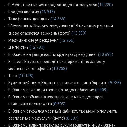
В Україні зміниться порядок надання відпусток
(18 720)
Продаж квартир
(16 945)
Телефонний довідник
(14 668)
Жительница Южного, получившая 19 ножевых ранений,
снова опасается за жизнь (фото)
(13 359)
Медицинские учреждения
(12 956)
Де поїсти?
(12 780)
В Южном на улице нашли крупную сумму денег
(10 893)
В школе Южного проводят эксперимент по запрету
мобильных телефонов
(10 233)
Таксі
(10 158)
Нудистский пляж Южного в списке лучших в Украине
(9 738)
В Южном изменили тариф на водоснабжение
(8 809)
В Южном пойман на взятке свыше 4 тыс. долларов
начальник военкомата
(8 695)
В Южном открылся частный кабинет, где можно получить
бесплатные медуслуги (фото)
(8 597)
В Южному змінили розклад руху маршрутки №68 «Южне-