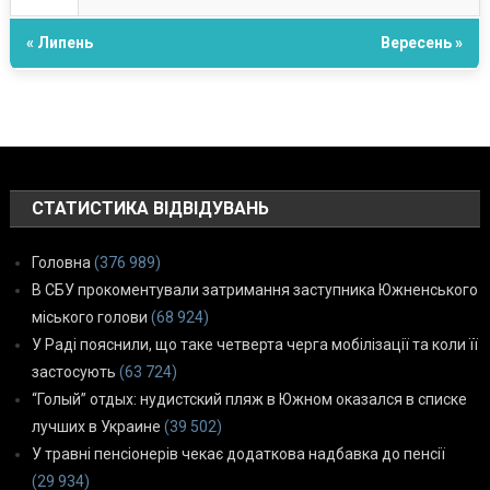
« Липень
Вересень »
СТАТИСТИКА ВІДВІДУВАНЬ
Головна
(376 989)
В СБУ прокоментували затримання заступника Южненського
міського голови
(68 924)
У Раді пояснили, що таке четверта черга мобілізації та коли її
застосують
(63 724)
“Голый” отдых: нудистский пляж в Южном оказался в списке
лучших в Украине
(39 502)
У травні пенсіонерів чекає додаткова надбавка до пенсії
(29 934)