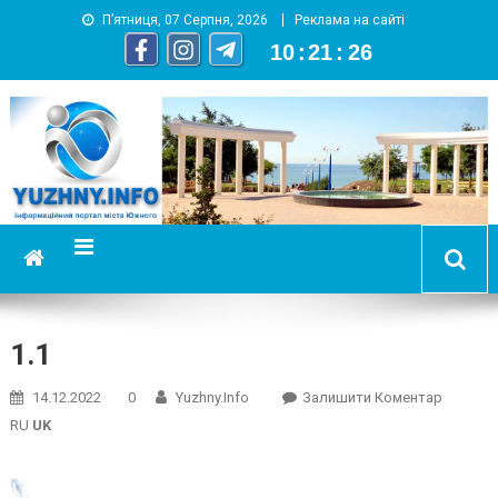
П’ятниця, 07 Серпня, 2026
Реклама на сайті
10
:
21
:
27
YUZHNY.INFO
информационный портал города Южный
1.1
On
14.12.2022
0
Yuzhny.info
Залишити Коментар
1.1
RU
UK