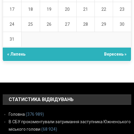
17
18
19
20
21
22
23
24
25
26
27
28
29
30
31
« Липень
Вересень »
СТАТИСТИКА ВІДВІДУВАНЬ
Головна
(376 989)
В СБУ прокоментували затримання заступника Южненського
міського голови
(68 924)