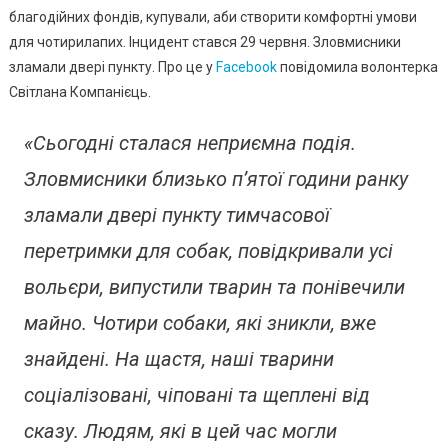
Пункт
благодійних фондів, купували, аби створити комфортні умови
Перетри
для чотирилапих. Інцидент стався 29 червня. Зловмисники
Тварин
зламали двері пункту. Про це у
Facebook
повідомила волонтерка
І
Світлана Компанієць.
Понівечи
Майно
«Сьогодні сталася неприємна подія.
Зловмисники близько п’ятої години ранку
зламали двері пункту тимчасової
перетримки для собак, повідкривали усі
вольєри, випустили тварин та понівечили
майно. Чотири собаки, які зникли, вже
знайдені. На щастя, наші тварини
соціалізовані, чіповані та щеплені від
сказу. Людям, які в цей час могли