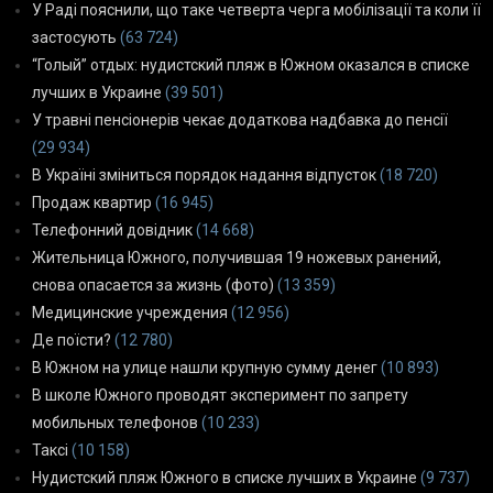
У Раді пояснили, що таке четверта черга мобілізації та коли її
застосують
(63 724)
“Голый” отдых: нудистский пляж в Южном оказался в списке
лучших в Украине
(39 501)
У травні пенсіонерів чекає додаткова надбавка до пенсії
(29 934)
В Україні зміниться порядок надання відпусток
(18 720)
Продаж квартир
(16 945)
Телефонний довідник
(14 668)
Жительница Южного, получившая 19 ножевых ранений,
снова опасается за жизнь (фото)
(13 359)
Медицинские учреждения
(12 956)
Де поїсти?
(12 780)
В Южном на улице нашли крупную сумму денег
(10 893)
В школе Южного проводят эксперимент по запрету
мобильных телефонов
(10 233)
Таксі
(10 158)
Нудистский пляж Южного в списке лучших в Украине
(9 737)