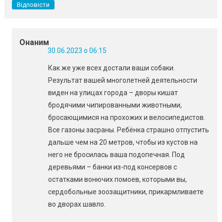
Відповісти
Онаним
30.06.2023 о 06:15
Как же уже всех достали ваши собаки.
Результат вашей многолетней деятельности
виден на улицах города – дворы кишат
бродячими чипированными животными,
бросающимися на прохожих и велосипедистов.
Все газоны засраны. Ребёнка страшно отпустить
дальше чем на 20 метров, чтобы из кустов на
него не бросилась ваша подопечная. Под
деревьями – банки из-под консервов с
остатками вонючих помоев, которыми вы,
сердобольные зоозащитники, прикармливаете
во дворах шавло.