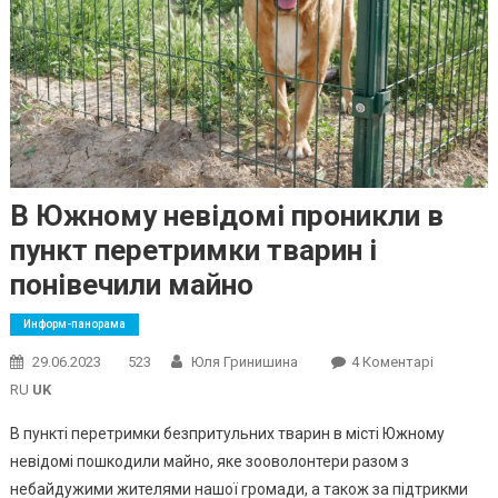
В Южному невідомі проникли в
пункт перетримки тварин і
понівечили майно
Информ-панорама
До
29.06.2023
523
Юля Гринишина
4 Коментарі
В
RU
UK
Южному
В пункті перетримки безпритульних тварин в місті Южному
Невідомі
невідомі пошкодили майно, яке зооволонтери разом з
Проникл
небайдужими жителями нашої громади, а також за підтрикми
В