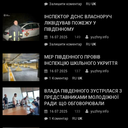
on
Залишити коментар
RU
UK
допомогу
Президент
провів
ІНСПЕКТОР ДСНС ВЛАСНОРУЧ
нараду
ЛІКВІДУВАВ ПОЖЕЖУ У
з
ПІВДЕННОМУ
керівниками
149
16.07.2025
yuzhny.info
силових
on
Залишити коментар
RU
UK
та
Інспектор
антикорупційних
ДСНС
МЕР ПІВДЕННОГО ПРОВІВ
органів:
власноруч
ІНСПЕКЦІЮ ШКІЛЬНОГО УКРИТТЯ
«Наш
ліквідував
спільний
137
16.07.2025
yuzhny.info
пожежу
ворог
до
1 Коментар
RU
UK
у
—
Мер
Південному
російські
Південного
ВЛАДА ПІВДЕННОГО ЗУСТРІЛАСЯ З
окупанти.
провів
ПРЕДСТАВНИКАМИ МОЛОДІЖНОЇ
Маємо
інспекцію
РАДИ: ЩО ОБГОВОРЮВАЛИ
діяти
шкільного
133
16.07.2025
yuzhny.info
як
укриття
команда
до
1 Коментар
RU
UK
України»
Влада