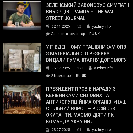
ЗЕЛЕНСЬКИЙ ЗАВОЙОВУЄ СИМПАТІЇ
ВИБОРЦІВ ТРАМПА – THE WALL
STREET JOURNAL.
52
02.11.2025
yuzhny.info
on
Залишити коментар
RU
UK
Зеленський
завойовує
У ПІВДЕННОМУ ПРАЦІВНИКАМ ОПЗ
симпатії
З МАТЕРІАЛЬНОГО РЕЗЕРВУ
виборців
ВИДАЛИ ГУМАНІТАРНУ ДОПОМОГУ
Трампа
271
25.07.2025
yuzhny.info
–
до
2 Коментарі
RU
UK
The
У
Wall
Південному
ПРЕЗИДЕНТ ПРОВІВ НАРАДУ З
Street
працівникам
КЕРІВНИКАМИ СИЛОВИХ ТА
Journal.
ОПЗ
АНТИКОРУПЦІЙНИХ ОРГАНІВ: «НАШ
з
СПІЛЬНИЙ ВОРОГ — РОСІЙСЬКІ
матеріального
ОКУПАНТИ. МАЄМО ДІЯТИ ЯК
резерву
КОМАНДА УКРАЇНИ»
видали
61
23.07.2025
yuzhny.info
гуманітарну