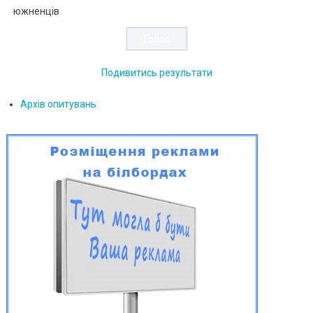
южненців
Подивитись результати
Архів опитувань