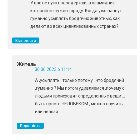
У вас не пункт передержки, а хламидник,
который не нужен городу. Когда уже начнут
гуманно усыплять бродячих животных, как
делают во всех цивилизованных странах?
Відповісти
Житель
30.06.2023 о 11:14
А ,усыплять , только потому , что бродячий
,гуманно ? Мы потом удивляемся ,почему с
людьми происходят определенные вещи …
быть просто ЧЕЛОВЕКОМ , можно научить ,
или нельзя
Відповісти