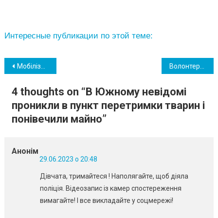
Интересные публикации по этой теме:
Навігація
Мобілізація: Рада скасувала право на відстрочку тим, хто має родичів з інвалідністю
Волонтери збирають посилку для військових на фронті та просять южненців долучитися
записів
4 thoughts on “
В Южному невідомі
проникли в пункт перетримки тварин і
понівечили майно
”
Анонім
29.06.2023 о 20:48
Дівчата, тримайтеся ! Наполягайте, щоб діяла
поліція. Відеозапис із камер спостереження
вимагайте! І все викладайте у соцмережі!