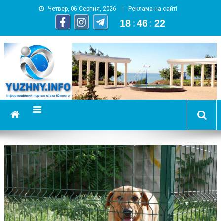
Четвер, 06 Серпня, 2026
Реклама на сайті
18
:
46
:
22
YUZHNY.INFO
информационный портал города Южный