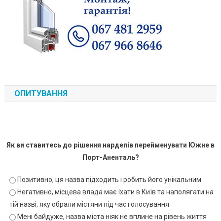
ОПИТУВАННЯ
Як ви ставитесь до рішення нардепів перейменувати Южне в
Порт-Аненталь?
Позитивно, ця назва підходить і робить його унікальним
Негативно, місцева влада має їхати в Київ та наполягати на
тій назві, яку обрали містяни під час голосування
Мені байдуже, назва міста ніяк не вплине на рівень життя