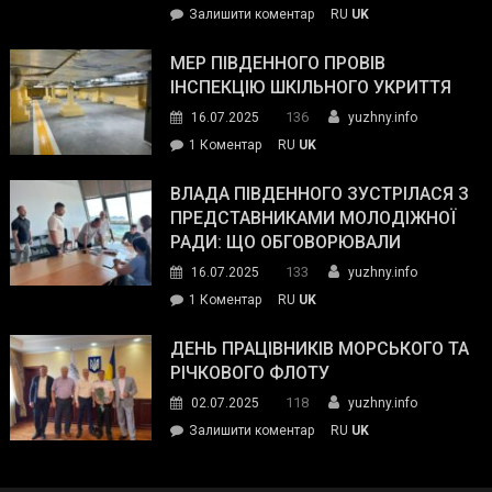
on
Залишити коментар
RU
UK
та
Інспектор
антикорупційних
ДСНС
МЕР ПІВДЕННОГО ПРОВІВ
органів:
власноруч
ІНСПЕКЦІЮ ШКІЛЬНОГО УКРИТТЯ
«Наш
ліквідував
спільний
136
16.07.2025
yuzhny.info
пожежу
ворог
до
1 Коментар
RU
UK
у
—
Мер
Південному
російські
Південного
ВЛАДА ПІВДЕННОГО ЗУСТРІЛАСЯ З
окупанти.
провів
ПРЕДСТАВНИКАМИ МОЛОДІЖНОЇ
Маємо
інспекцію
РАДИ: ЩО ОБГОВОРЮВАЛИ
діяти
шкільного
133
16.07.2025
yuzhny.info
як
укриття
команда
до
1 Коментар
RU
UK
України»
Влада
Південного
ДЕНЬ ПРАЦІВНИКІВ МОРСЬКОГО ТА
зустрілася
РІЧКОВОГО ФЛОТУ
з
118
02.07.2025
yuzhny.info
представниками
on
Залишити коментар
RU
UK
молодіжної
День
ради:
працівників
що