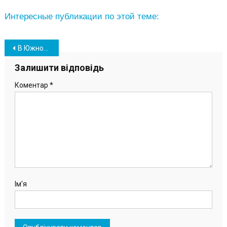
Интересные публикации по этой теме:
Навігація
В Южному до школярів на уроки завітав Святий Миколай (фото)
записів
Залишити відповідь
Коментар
*
Ім'я