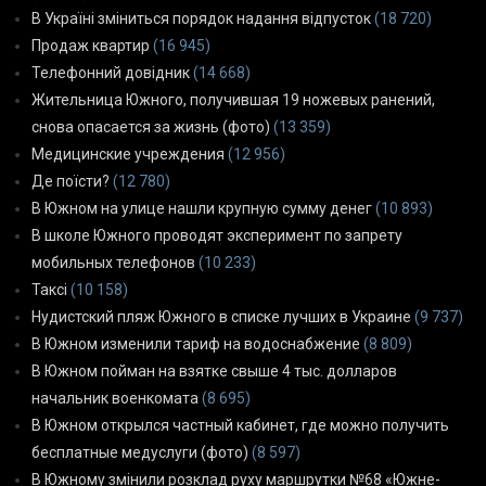
В Україні зміниться порядок надання відпусток
(18 720)
Продаж квартир
(16 945)
Телефонний довідник
(14 668)
Жительница Южного, получившая 19 ножевых ранений,
снова опасается за жизнь (фото)
(13 359)
Медицинские учреждения
(12 956)
Де поїсти?
(12 780)
В Южном на улице нашли крупную сумму денег
(10 893)
В школе Южного проводят эксперимент по запрету
мобильных телефонов
(10 233)
Таксі
(10 158)
Нудистский пляж Южного в списке лучших в Украине
(9 737)
В Южном изменили тариф на водоснабжение
(8 809)
В Южном пойман на взятке свыше 4 тыс. долларов
начальник военкомата
(8 695)
В Южном открылся частный кабинет, где можно получить
бесплатные медуслуги (фото)
(8 597)
В Южному змінили розклад руху маршрутки №68 «Южне-