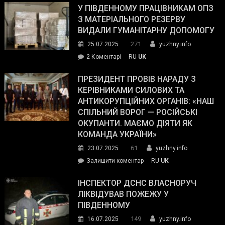
завойовує
У ПІВДЕННОМУ ПРАЦІВНИКАМ ОПЗ
симпатії
З МАТЕРІАЛЬНОГО РЕЗЕРВУ
виборців
ВИДАЛИ ГУМАНІТАРНУ ДОПОМОГУ
Трампа
271
25.07.2025
yuzhny.info
–
до
2 Коментарі
RU
UK
The
У
Wall
Південному
ПРЕЗИДЕНТ ПРОВІВ НАРАДУ З
Street
працівникам
КЕРІВНИКАМИ СИЛОВИХ ТА
Journal.
ОПЗ
АНТИКОРУПЦІЙНИХ ОРГАНІВ: «НАШ
з
СПІЛЬНИЙ ВОРОГ — РОСІЙСЬКІ
матеріального
ОКУПАНТИ. МАЄМО ДІЯТИ ЯК
резерву
КОМАНДА УКРАЇНИ»
видали
61
23.07.2025
yuzhny.info
гуманітарну
on
Залишити коментар
RU
UK
допомогу
Президент
провів
ІНСПЕКТОР ДСНС ВЛАСНОРУЧ
нараду
ЛІКВІДУВАВ ПОЖЕЖУ У
з
ПІВДЕННОМУ
керівниками
149
16.07.2025
yuzhny.info
силових