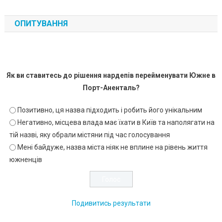
ОПИТУВАННЯ
Як ви ставитесь до рішення нардепів перейменувати Южне в
Порт-Аненталь?
Позитивно, ця назва підходить і робить його унікальним
Негативно, місцева влада має їхати в Київ та наполягати на
тій назві, яку обрали містяни під час голосування
Мені байдуже, назва міста ніяк не вплине на рівень життя
южненців
Подивитись результати