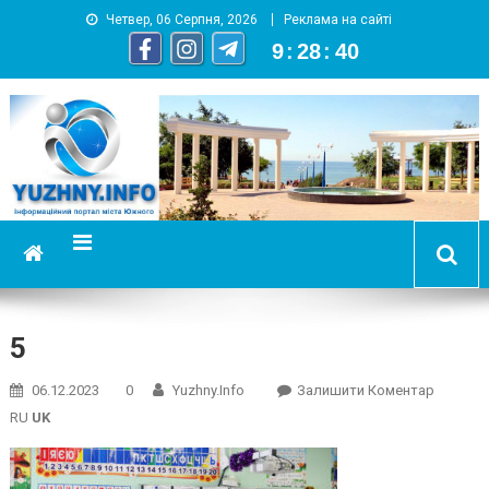
Четвер, 06 Серпня, 2026
Реклама на сайті
9
:
28
:
41
YUZHNY.INFO
информационный портал города Южный
5
On
06.12.2023
0
Yuzhny.info
Залишити Коментар
5
RU
UK