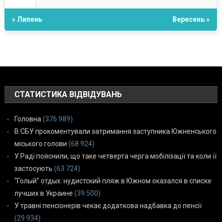
« Липень
Вересень »
СТАТИСТИКА ВІДВІДУВАНЬ
Головна
(376 989)
В СБУ прокоментували затримання заступника Южненського
міського голови
(68 924)
У Раді пояснили, що таке четверта черга мобілізації та коли її
застосують
(63 724)
“Голый” отдых: нудистский пляж в Южном оказался в списке
лучших в Украине
(39 500)
У травні пенсіонерів чекає додаткова надбавка до пенсії
(29 934)