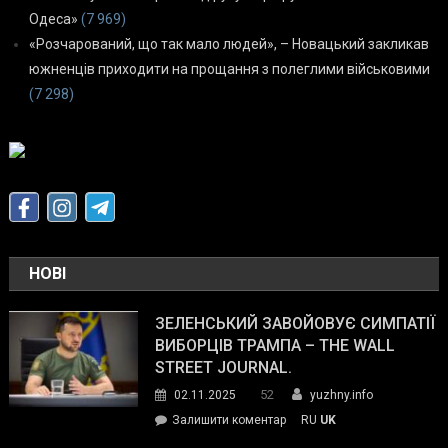
Одеса»
(7 969)
«Розчарований, що так мало людей», – Новацький закликав
южненців приходити на прощання з полеглими військовими
(7 298)
НОВІ
ЗЕЛЕНСЬКИЙ ЗАВОЙОВУЄ СИМПАТІЇ
ВИБОРЦІВ ТРАМПА – THE WALL
STREET JOURNAL.
52
02.11.2025
yuzhny.info
on
Залишити коментар
RU
UK
Зеленський