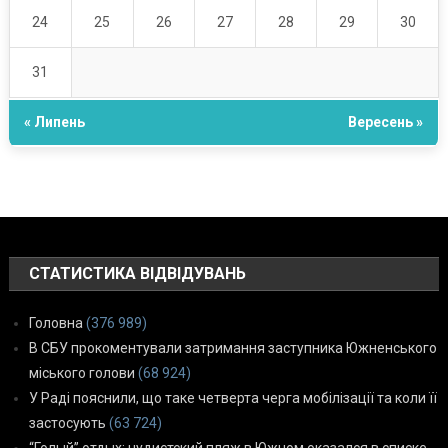
24
25
26
27
28
29
30
31
« Липень
Вересень »
СТАТИСТИКА ВІДВІДУВАНЬ
Головна
(376 989)
В СБУ прокоментували затримання заступника Южненського
міського голови
(68 924)
У Раді пояснили, що таке четверта черга мобілізації та коли її
застосують
(63 724)