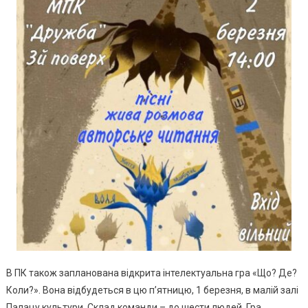
В ПК також запланована відкрита інтелектуальна гра «Що? Де?
Коли?». Вона відбудеться в цю п’ятницю, 1 березня, в малій залі
Палацу культури. Склад команди – до шести людей. Гра