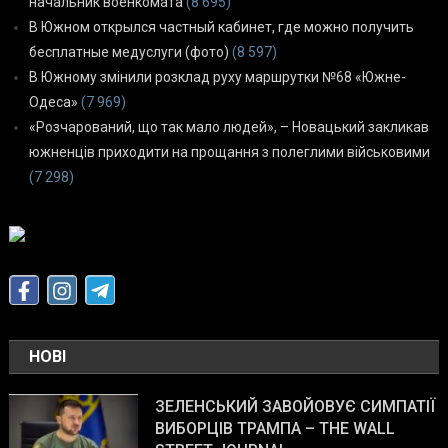
начальник военкомата
(8 695)
В Южном открылся частный кабинет, где можно получить
бесплатные медуслуги (фото)
(8 597)
В Южному змінили розклад руху маршрутки №68 «Южне-
Одеса»
(7 969)
«Розчарований, що так мало людей», – Новацький закликав
южненців приходити на прощання з полеглими військовими
(7 298)
НОВІ
ЗЕЛЕНСЬКИЙ ЗАВОЙОВУЄ СИМПАТІЇ
ВИБОРЦІВ ТРАМПА – THE WALL