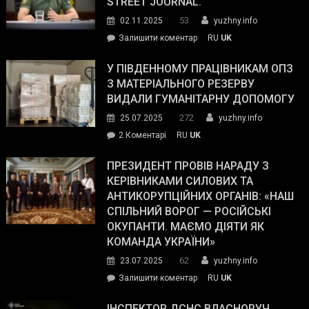
STREET JOURNAL.
53
02.11.2025
yuzhny.info
on
Залишити коментар
RU
UK
Зеленський
завойовує
У ПІВДЕННОМУ ПРАЦІВНИКАМ ОПЗ
симпатії
З МАТЕРІАЛЬНОГО РЕЗЕРВУ
виборців
ВИДАЛИ ГУМАНІТАРНУ ДОПОМОГУ
Трампа
272
25.07.2025
yuzhny.info
–
до
2 Коментарі
RU
UK
The
У
Wall
Південному
ПРЕЗИДЕНТ ПРОВІВ НАРАДУ З
Street
працівникам
КЕРІВНИКАМИ СИЛОВИХ ТА
Journal.
ОПЗ
АНТИКОРУПЦІЙНИХ ОРГАНІВ: «НАШ
з
СПІЛЬНИЙ ВОРОГ — РОСІЙСЬКІ
матеріального
ОКУПАНТИ. МАЄМО ДІЯТИ ЯК
резерву
КОМАНДА УКРАЇНИ»
видали
62
23.07.2025
yuzhny.info
гуманітарну
on
Залишити коментар
RU
UK
допомогу
Президент
провів
ІНСПЕКТОР ДСНС ВЛАСНОРУЧ