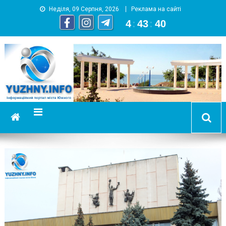
Неділя, 09 Серпня, 2026
Реклама на сайті
4
:
43
:
41
YUZHNY.INFO
информационный портал города Южный