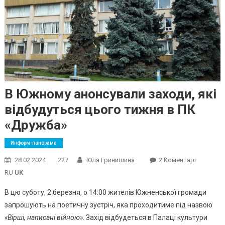
В Южному анонсували заходи, які
відбудуться цього тижня в ПК
«Дружба»
Информ-панорама
До
28.02.2024
227
Юля Гринишина
2 Коментарі
В
RU
UK
Южному
В цю суботу, 2 березня, о 14:00 жителів Южненської громади
Анонсув
запрошують на поетичну зустріч, яка проходитиме під назвою
Заходи,
«Вірші, написані війною»
. Захід відбудеться в Палаці культури
Які