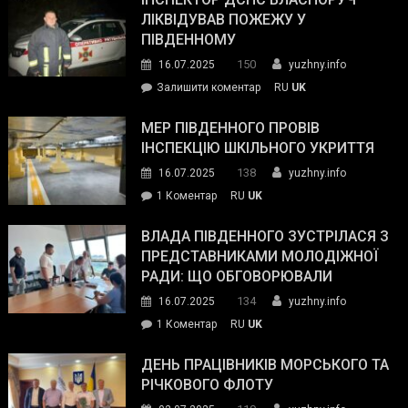
нараду
ЛІКВІДУВАВ ПОЖЕЖУ У
з
ПІВДЕННОМУ
керівниками
150
16.07.2025
yuzhny.info
силових
on
Залишити коментар
RU
UK
та
Інспектор
антикорупційних
ДСНС
МЕР ПІВДЕННОГО ПРОВІВ
органів:
власноруч
ІНСПЕКЦІЮ ШКІЛЬНОГО УКРИТТЯ
«Наш
ліквідував
спільний
138
16.07.2025
yuzhny.info
пожежу
ворог
до
1 Коментар
RU
UK
у
—
Мер
Південному
російські
Південного
ВЛАДА ПІВДЕННОГО ЗУСТРІЛАСЯ З
окупанти.
провів
ПРЕДСТАВНИКАМИ МОЛОДІЖНОЇ
Маємо
інспекцію
РАДИ: ЩО ОБГОВОРЮВАЛИ
діяти
шкільного
134
16.07.2025
yuzhny.info
як
укриття
команда
до
1 Коментар
RU
UK
України»
Влада
Південного
ДЕНЬ ПРАЦІВНИКІВ МОРСЬКОГО ТА
зустрілася
РІЧКОВОГО ФЛОТУ
з