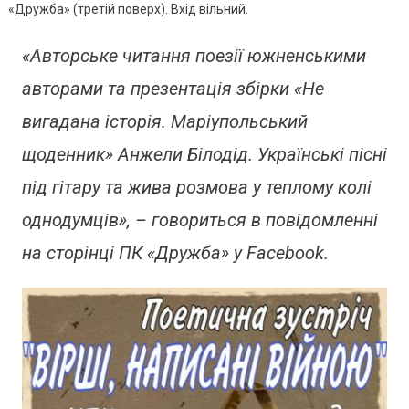
Відбудут
«Дружба» (третій поверх). Вхід вільний.
Цього
Тижня
«Авторське читання поезії южненськими
В
авторами та презентація збірки «Не
ПК
«Дружба
вигадана історія. Маріупольський
щоденник» Анжели Білодід. Українські пісні
під гітару та жива розмова у теплому колі
однодумців», – говориться в повідомленні
на сторінці ПК «Дружба» у Facebook.