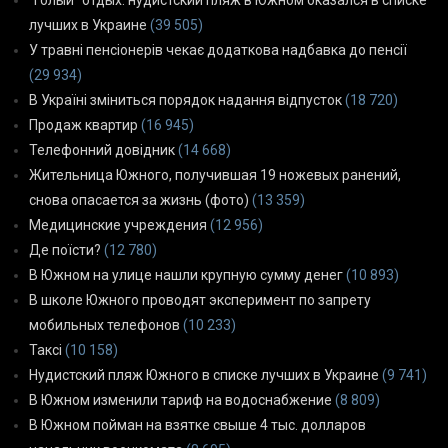
“Голый” отдых: нудистский пляж в Южном оказался в списке
лучших в Украине
(39 505)
У травні пенсіонерів чекає додаткова надбавка до пенсії
(29 934)
В Україні зміниться порядок надання відпусток
(18 720)
Продаж квартир
(16 945)
Телефонний довідник
(14 668)
Жительница Южного, получившая 19 ножевых ранений,
снова опасается за жизнь (фото)
(13 359)
Медицинские учреждения
(12 956)
Де поїсти?
(12 780)
В Южном на улице нашли крупную сумму денег
(10 893)
В школе Южного проводят эксперимент по запрету
мобильных телефонов
(10 233)
Таксі
(10 158)
Нудистский пляж Южного в списке лучших в Украине
(9 741)
В Южном изменили тариф на водоснабжение
(8 809)
В Южном пойман на взятке свыше 4 тыс. долларов