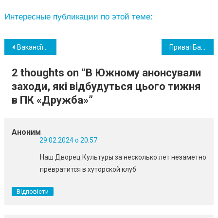
Интересные публикации по этой теме:
Навігація
Вакансії до Сил оборони: центр зайнятості Южного обговорив співпрацю з прикордонною службою
ПриватБанк змінив умови деяких переказів грошей з-за кордону
записів
2 thoughts on “
В Южному анонсували
заходи, які відбудуться цього тижня
в ПК «Дружба»
”
Аноним
29.02.2024 о 20:57
Наш Дворец Культуры за несколько лет незаметно
превратится в хуторской клуб
Відповісти