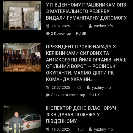
завойовує
У ПІВДЕННОМУ ПРАЦІВНИКАМ ОПЗ
симпатії
З МАТЕРІАЛЬНОГО РЕЗЕРВУ
виборців
ВИДАЛИ ГУМАНІТАРНУ ДОПОМОГУ
Трампа
272
25.07.2025
yuzhny.info
–
до
2 Коментарі
RU
UK
The
У
Wall
Південному
ПРЕЗИДЕНТ ПРОВІВ НАРАДУ З
Street
працівникам
КЕРІВНИКАМИ СИЛОВИХ ТА
Journal.
ОПЗ
АНТИКОРУПЦІЙНИХ ОРГАНІВ: «НАШ
з
СПІЛЬНИЙ ВОРОГ — РОСІЙСЬКІ
матеріального
ОКУПАНТИ. МАЄМО ДІЯТИ ЯК
резерву
КОМАНДА УКРАЇНИ»
видали
62
23.07.2025
yuzhny.info
гуманітарну
on
Залишити коментар
RU
UK
допомогу
Президент
провів
ІНСПЕКТОР ДСНС ВЛАСНОРУЧ
нараду
ЛІКВІДУВАВ ПОЖЕЖУ У
з
ПІВДЕННОМУ
керівниками
150
16.07.2025
yuzhny.info
силових