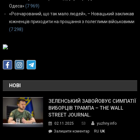
Одеса»
(7 969)
«Розчарований, що так мало людей», – Новацький закликав
южненців приходити на прощання з полеглими військовими
(7 298)
НОВІ
ЗЕЛЕНСЬКИЙ ЗАВОЙОВУЄ СИМПАТІЇ
ВИБОРЦІВ ТРАМПА – THE WALL
STREET JOURNAL.
53
02.11.2025
yuzhny.info
on
Залишити коментар
RU
UK
Зеленський