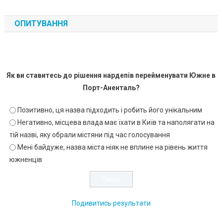
ОПИТУВАННЯ
Як ви ставитесь до рішення нардепів перейменувати Южне в
Порт-Аненталь?
Позитивно, ця назва підходить і робить його унікальним
Негативно, місцева влада має їхати в Київ та наполягати на
тій назві, яку обрали містяни під час голосування
Мені байдуже, назва міста ніяк не вплине на рівень життя
южненців
Подивитись результати