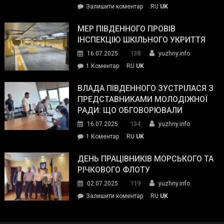
on
Залишити коментар
RU
UK
та
Інспектор
антикорупційних
ДСНС
МЕР ПІВДЕННОГО ПРОВІВ
органів:
власноруч
ІНСПЕКЦІЮ ШКІЛЬНОГО УКРИТТЯ
«Наш
ліквідував
спільний
138
16.07.2025
yuzhny.info
пожежу
ворог
до
1 Коментар
RU
UK
у
—
Мер
Південному
російські
Південного
ВЛАДА ПІВДЕННОГО ЗУСТРІЛАСЯ З
окупанти.
провів
ПРЕДСТАВНИКАМИ МОЛОДІЖНОЇ
Маємо
інспекцію
РАДИ: ЩО ОБГОВОРЮВАЛИ
діяти
шкільного
134
16.07.2025
yuzhny.info
як
укриття
команда
до
1 Коментар
RU
UK
України»
Влада
Південного
ДЕНЬ ПРАЦІВНИКІВ МОРСЬКОГО ТА
зустрілася
РІЧКОВОГО ФЛОТУ
з
119
02.07.2025
yuzhny.info
представниками
on
Залишити коментар
RU
UK
молодіжної
День
ради:
працівників
що