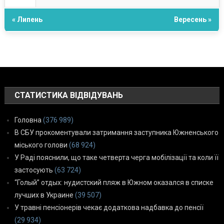
« Липень
Вересень »
СТАТИСТИКА ВІДВІДУВАНЬ
Головна
(376 989)
В СБУ прокоментували затримання заступника Южненського
міського голови
(68 924)
У Раді пояснили, що таке четверта черга мобілізації та коли її
застосують
(63 724)
“Голый” отдых: нудистский пляж в Южном оказался в списке
лучших в Украине
(39 507)
У травні пенсіонерів чекає додаткова надбавка до пенсії
(29 934)