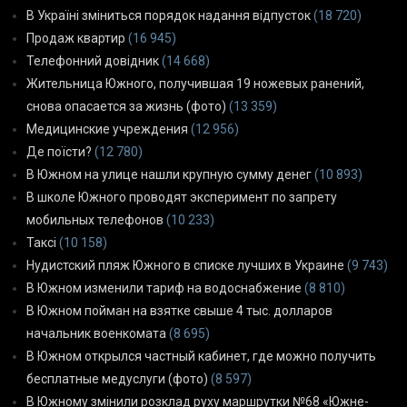
В Україні зміниться порядок надання відпусток
(18 720)
Продаж квартир
(16 945)
Телефонний довідник
(14 668)
Жительница Южного, получившая 19 ножевых ранений,
снова опасается за жизнь (фото)
(13 359)
Медицинские учреждения
(12 956)
Де поїсти?
(12 780)
В Южном на улице нашли крупную сумму денег
(10 893)
В школе Южного проводят эксперимент по запрету
мобильных телефонов
(10 233)
Таксі
(10 158)
Нудистский пляж Южного в списке лучших в Украине
(9 743)
В Южном изменили тариф на водоснабжение
(8 810)
В Южном пойман на взятке свыше 4 тыс. долларов
начальник военкомата
(8 695)
В Южном открылся частный кабинет, где можно получить
бесплатные медуслуги (фото)
(8 597)
В Южному змінили розклад руху маршрутки №68 «Южне-