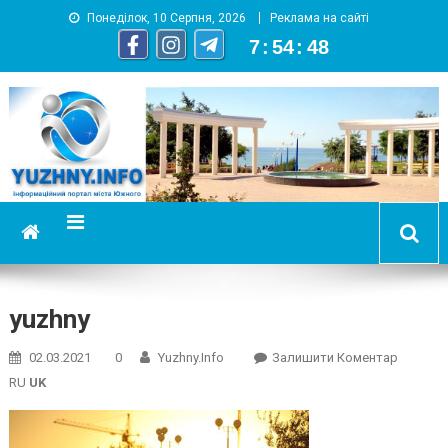
Понеділок, 10 Серпня, 2026
Реклама на сайті
7
:
54
:
48
YUZHNY.INFO
информационный портал города Южный
yuzhny
On
02.03.2021
0
Yuzhny.info
Залишити Коментар
Yuzhny
RU
UK