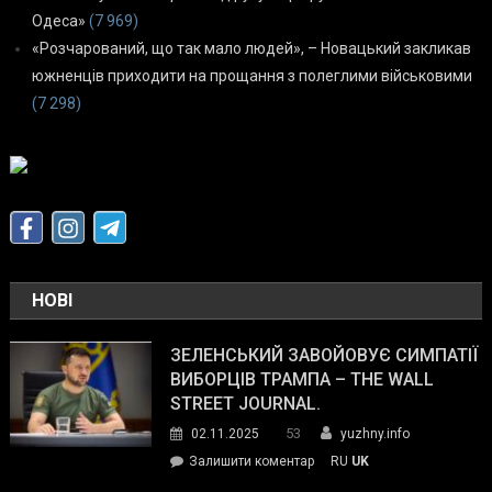
Одеса»
(7 969)
«Розчарований, що так мало людей», – Новацький закликав
южненців приходити на прощання з полеглими військовими
(7 298)
НОВІ
ЗЕЛЕНСЬКИЙ ЗАВОЙОВУЄ СИМПАТІЇ
ВИБОРЦІВ ТРАМПА – THE WALL
STREET JOURNAL.
53
02.11.2025
yuzhny.info
on
Залишити коментар
RU
UK
Зеленський