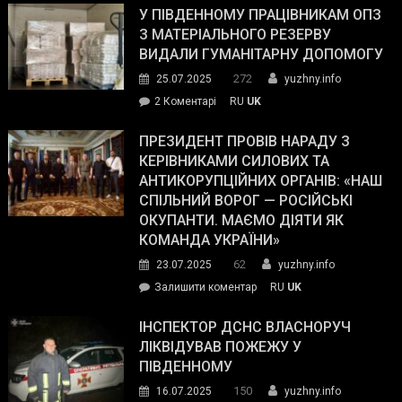
завойовує
У ПІВДЕННОМУ ПРАЦІВНИКАМ ОПЗ
симпатії
З МАТЕРІАЛЬНОГО РЕЗЕРВУ
виборців
ВИДАЛИ ГУМАНІТАРНУ ДОПОМОГУ
Трампа
272
25.07.2025
yuzhny.info
–
до
2 Коментарі
RU
UK
The
У
Wall
Південному
ПРЕЗИДЕНТ ПРОВІВ НАРАДУ З
Street
працівникам
КЕРІВНИКАМИ СИЛОВИХ ТА
Journal.
ОПЗ
АНТИКОРУПЦІЙНИХ ОРГАНІВ: «НАШ
з
СПІЛЬНИЙ ВОРОГ — РОСІЙСЬКІ
матеріального
ОКУПАНТИ. МАЄМО ДІЯТИ ЯК
резерву
КОМАНДА УКРАЇНИ»
видали
62
23.07.2025
yuzhny.info
гуманітарну
on
Залишити коментар
RU
UK
допомогу
Президент
провів
ІНСПЕКТОР ДСНС ВЛАСНОРУЧ
нараду
ЛІКВІДУВАВ ПОЖЕЖУ У
з
ПІВДЕННОМУ
керівниками
150
16.07.2025
yuzhny.info
силових