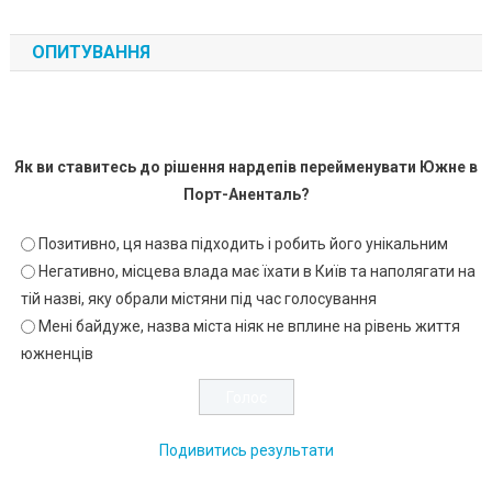
ОПИТУВАННЯ
Як ви ставитесь до рішення нардепів перейменувати Южне в
Порт-Аненталь?
Позитивно, ця назва підходить і робить його унікальним
Негативно, місцева влада має їхати в Київ та наполягати на
тій назві, яку обрали містяни під час голосування
Мені байдуже, назва міста ніяк не вплине на рівень життя
южненців
Подивитись результати