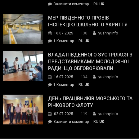
on
Залишити коментар
RU
UK
та
Інспектор
антикорупційних
ДСНС
МЕР ПІВДЕННОГО ПРОВІВ
органів:
власноруч
ІНСПЕКЦІЮ ШКІЛЬНОГО УКРИТТЯ
«Наш
ліквідував
спільний
138
16.07.2025
yuzhny.info
пожежу
ворог
до
1 Коментар
RU
UK
у
—
Мер
Південному
російські
Південного
ВЛАДА ПІВДЕННОГО ЗУСТРІЛАСЯ З
окупанти.
провів
ПРЕДСТАВНИКАМИ МОЛОДІЖНОЇ
Маємо
інспекцію
РАДИ: ЩО ОБГОВОРЮВАЛИ
діяти
шкільного
134
16.07.2025
yuzhny.info
як
укриття
команда
до
1 Коментар
RU
UK
України»
Влада
Південного
ДЕНЬ ПРАЦІВНИКІВ МОРСЬКОГО ТА
зустрілася
РІЧКОВОГО ФЛОТУ
з
119
02.07.2025
yuzhny.info
представниками
on
Залишити коментар
RU
UK
молодіжної
День
ради:
працівників
що