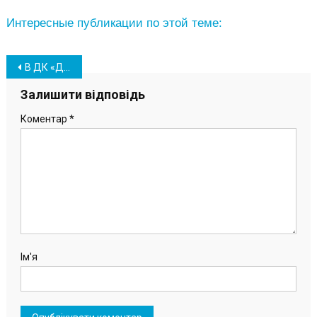
Интересные публикации по этой теме:
Навігація
В ДК «Дружба» открыли фотовыставку и оформляют новую фотозону
записів
Залишити відповідь
Коментар
*
Ім'я