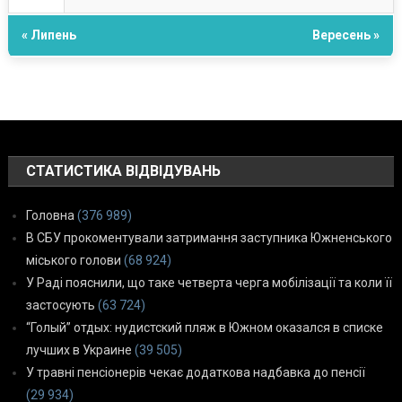
« Липень
Вересень »
СТАТИСТИКА ВІДВІДУВАНЬ
Головна
(376 989)
В СБУ прокоментували затримання заступника Южненського
міського голови
(68 924)
У Раді пояснили, що таке четверта черга мобілізації та коли її
застосують
(63 724)
“Голый” отдых: нудистский пляж в Южном оказался в списке
лучших в Украине
(39 505)
У травні пенсіонерів чекає додаткова надбавка до пенсії
(29 934)