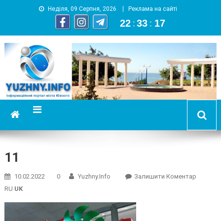
Неділя, 09 Серпня, 2026
Реклама на сайті
22
:
33
:
18
YUZHNY.INFO
информационный портал города Южный
11
On
10.02.2022
0
Yuzhny.info
Залишити Коментар
11
RU
UK