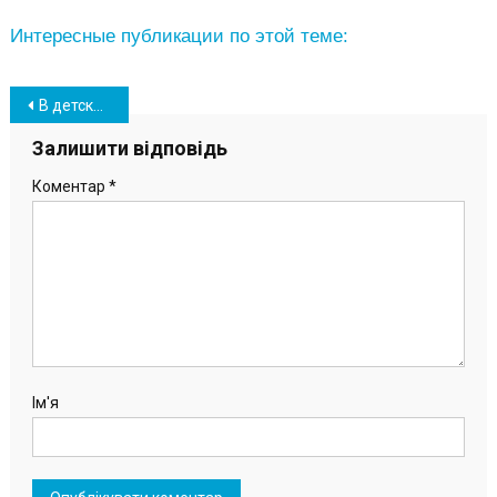
Интересные публикации по этой теме:
Навігація
В детском саду Южного «поселились» новые мультяшные герои (фото)
записів
Залишити відповідь
Коментар
*
Ім'я