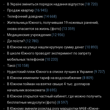
В Україні зміниться порядок надання відпусток
(18 720)
Продаж квартир
(16 945)
Телефонний довідник
(14 668)
Жительница Южного, получившая 19 ножевых ранений,
снова опасается за жизнь (фото)
(13 359)
Медицинские учреждения
(12 956)
Де поїсти?
(12 780)
В Южном на улице нашли крупную сумму денег
(10 893)
В школе Южного проводят эксперимент по запрету
мобильных телефонов
(10 233)
Таксі
(10 158)
Нудистский пляж Южного в списке лучших в Украине
(9 737)
В Южном изменили тариф на водоснабжение
(8 809)
В Южном пойман на взятке свыше 4 тыс. долларов
начальник военкомата
(8 695)
В Южном открылся частный кабинет, где можно получить
бесплатные медуслуги (фото)
(8 597)
В Южному змінили розклад руху маршрутки №68 «Южне-