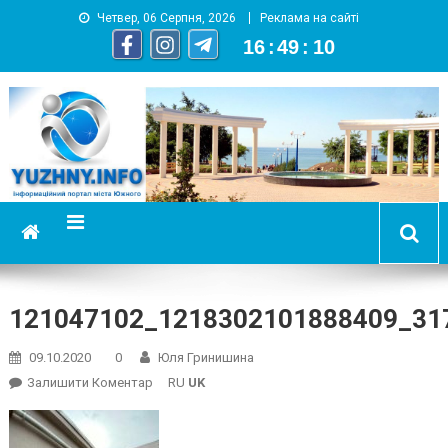
Четвер, 06 Серпня, 2026
Реклама на сайті
16
:
49
:
10
YUZHNY.INFO
информационный портал города Южный
121047102_1218302101888409_31
09.10.2020
0
Юля Гринишина
On
Залишити Коментар
RU
UK
121047102_1218302101888409_317491842749311