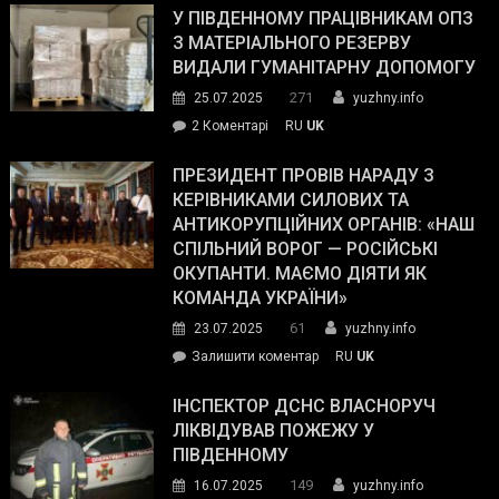
завойовує
У ПІВДЕННОМУ ПРАЦІВНИКАМ ОПЗ
симпатії
З МАТЕРІАЛЬНОГО РЕЗЕРВУ
виборців
ВИДАЛИ ГУМАНІТАРНУ ДОПОМОГУ
Трампа
271
25.07.2025
yuzhny.info
–
до
2 Коментарі
RU
UK
The
У
Wall
Південному
ПРЕЗИДЕНТ ПРОВІВ НАРАДУ З
Street
працівникам
КЕРІВНИКАМИ СИЛОВИХ ТА
Journal.
ОПЗ
АНТИКОРУПЦІЙНИХ ОРГАНІВ: «НАШ
з
СПІЛЬНИЙ ВОРОГ — РОСІЙСЬКІ
матеріального
ОКУПАНТИ. МАЄМО ДІЯТИ ЯК
резерву
КОМАНДА УКРАЇНИ»
видали
61
23.07.2025
yuzhny.info
гуманітарну
on
Залишити коментар
RU
UK
допомогу
Президент
провів
ІНСПЕКТОР ДСНС ВЛАСНОРУЧ
нараду
ЛІКВІДУВАВ ПОЖЕЖУ У
з
ПІВДЕННОМУ
керівниками
149
16.07.2025
yuzhny.info
силових