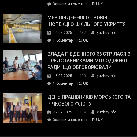
on
Залишити коментар
RU
UK
та
Інспектор
антикорупційних
ДСНС
МЕР ПІВДЕННОГО ПРОВІВ
органів:
власноруч
ІНСПЕКЦІЮ ШКІЛЬНОГО УКРИТТЯ
«Наш
ліквідував
спільний
137
16.07.2025
yuzhny.info
пожежу
ворог
до
1 Коментар
RU
UK
у
—
Мер
Південному
російські
Південного
ВЛАДА ПІВДЕННОГО ЗУСТРІЛАСЯ З
окупанти.
провів
ПРЕДСТАВНИКАМИ МОЛОДІЖНОЇ
Маємо
інспекцію
РАДИ: ЩО ОБГОВОРЮВАЛИ
діяти
шкільного
133
16.07.2025
yuzhny.info
як
укриття
команда
до
1 Коментар
RU
UK
України»
Влада
Південного
ДЕНЬ ПРАЦІВНИКІВ МОРСЬКОГО ТА
зустрілася
РІЧКОВОГО ФЛОТУ
з
118
02.07.2025
yuzhny.info
представниками
on
Залишити коментар
RU
UK
молодіжної
День
ради:
працівників
що