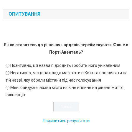
ОПИТУВАННЯ
Як ви ставитесь до рішення нардепів перейменувати Южне в
Порт-Аненталь?
Позитивно, ця назва підходить і робить його унікальним
Негативно, місцева влада має їхати в Київ та наполягати на
тій назві, яку обрали містяни під час голосування
Мені байдуже, назва міста ніяк не вплине на рівень життя
южненців
Подивитись результати