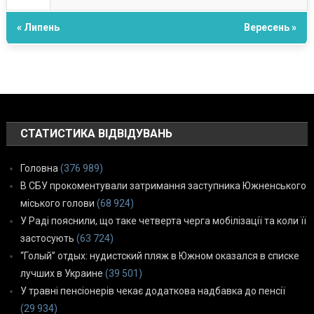
« Липень
Вересень »
СТАТИСТИКА ВІДВІДУВАНЬ
Головна
(376 989)
В СБУ прокоментували затримання заступника Южненського
міського голови
(68 924)
У Раді пояснили, що таке четверта черга мобілізації та коли її
застосують
(63 724)
“Голый” отдых: нудистский пляж в Южном оказался в списке
лучших в Украине
(39 501)
У травні пенсіонерів чекає додаткова надбавка до пенсії
(29 934)