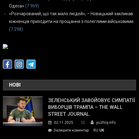
Одеса»
(7 969)
«Розчарований, що так мало людей», – Новацький закликав
южненців приходити на прощання з полеглими військовими
(7 298)
НОВІ
ЗЕЛЕНСЬКИЙ ЗАВОЙОВУЄ СИМПАТІЇ
ВИБОРЦІВ ТРАМПА – THE WALL
STREET JOURNAL.
52
02.11.2025
yuzhny.info
on
Залишити коментар
RU
UK
Зеленський