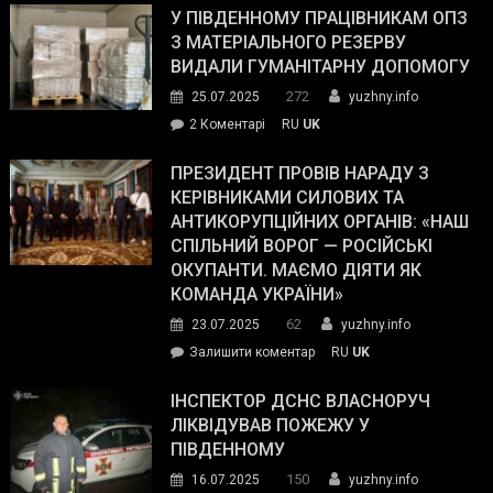
завойовує
У ПІВДЕННОМУ ПРАЦІВНИКАМ ОПЗ
симпатії
З МАТЕРІАЛЬНОГО РЕЗЕРВУ
виборців
ВИДАЛИ ГУМАНІТАРНУ ДОПОМОГУ
Трампа
272
25.07.2025
yuzhny.info
–
до
2 Коментарі
RU
UK
The
У
Wall
Південному
ПРЕЗИДЕНТ ПРОВІВ НАРАДУ З
Street
працівникам
КЕРІВНИКАМИ СИЛОВИХ ТА
Journal.
ОПЗ
АНТИКОРУПЦІЙНИХ ОРГАНІВ: «НАШ
з
СПІЛЬНИЙ ВОРОГ — РОСІЙСЬКІ
матеріального
ОКУПАНТИ. МАЄМО ДІЯТИ ЯК
резерву
КОМАНДА УКРАЇНИ»
видали
62
23.07.2025
yuzhny.info
гуманітарну
on
Залишити коментар
RU
UK
допомогу
Президент
провів
ІНСПЕКТОР ДСНС ВЛАСНОРУЧ
нараду
ЛІКВІДУВАВ ПОЖЕЖУ У
з
ПІВДЕННОМУ
керівниками
150
16.07.2025
yuzhny.info
силових