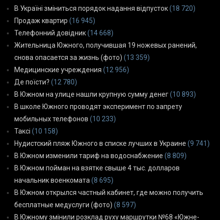
В Україні зміниться порядок надання відпусток
(18 720)
Продаж квартир
(16 945)
Телефонний довідник
(14 668)
Жительница Южного, получившая 19 ножевых ранений,
снова опасается за жизнь (фото)
(13 359)
Медицинские учреждения
(12 956)
Де поїсти?
(12 780)
В Южном на улице нашли крупную сумму денег
(10 893)
В школе Южного проводят эксперимент по запрету
мобильных телефонов
(10 233)
Таксі
(10 158)
Нудистский пляж Южного в списке лучших в Украине
(9 741)
В Южном изменили тариф на водоснабжение
(8 809)
В Южном пойман на взятке свыше 4 тыс. долларов
начальник военкомата
(8 695)
В Южном открылся частный кабинет, где можно получить
бесплатные медуслуги (фото)
(8 597)
В Южному змінили розклад руху маршрутки №68 «Южне-