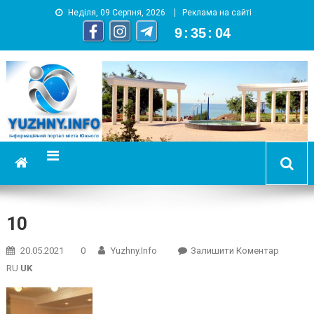
Неділя, 09 Серпня, 2026
Реклама на сайті
9
:
35
:
05
YUZHNY.INFO
информационный портал города Южный
10
On
20.05.2021
0
Yuzhny.info
Залишити Коментар
10
RU
UK