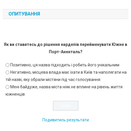
ОПИТУВАННЯ
Як ви ставитесь до рішення нардепів перейменувати Южне в
Порт-Аненталь?
Позитивно, ця назва підходить і робить його унікальним
Негативно, місцева влада має їхати в Київ та наполягати на
тій назві, яку обрали містяни під час голосування
Мені байдуже, назва міста ніяк не вплине на рівень життя
южненців
Подивитись результати