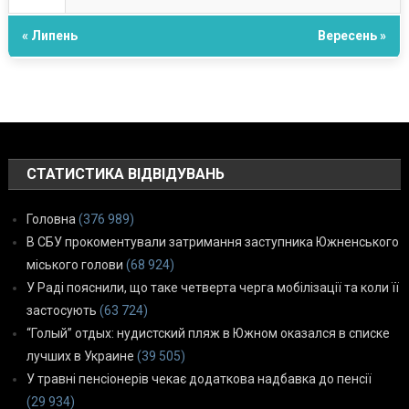
« Липень
Вересень »
СТАТИСТИКА ВІДВІДУВАНЬ
Головна
(376 989)
В СБУ прокоментували затримання заступника Южненського
міського голови
(68 924)
У Раді пояснили, що таке четверта черга мобілізації та коли її
застосують
(63 724)
“Голый” отдых: нудистский пляж в Южном оказался в списке
лучших в Украине
(39 505)
У травні пенсіонерів чекає додаткова надбавка до пенсії
(29 934)