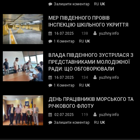
on
Залишити коментар
RU
UK
та
Інспектор
антикорупційних
ДСНС
МЕР ПІВДЕННОГО ПРОВІВ
органів:
власноруч
ІНСПЕКЦІЮ ШКІЛЬНОГО УКРИТТЯ
«Наш
ліквідував
спільний
138
16.07.2025
yuzhny.info
пожежу
ворог
до
1 Коментар
RU
UK
у
—
Мер
Південному
російські
Південного
ВЛАДА ПІВДЕННОГО ЗУСТРІЛАСЯ З
окупанти.
провів
ПРЕДСТАВНИКАМИ МОЛОДІЖНОЇ
Маємо
інспекцію
РАДИ: ЩО ОБГОВОРЮВАЛИ
діяти
шкільного
134
16.07.2025
yuzhny.info
як
укриття
команда
до
1 Коментар
RU
UK
України»
Влада
Південного
ДЕНЬ ПРАЦІВНИКІВ МОРСЬКОГО ТА
зустрілася
РІЧКОВОГО ФЛОТУ
з
119
02.07.2025
yuzhny.info
представниками
on
Залишити коментар
RU
UK
молодіжної
День
ради:
працівників
що