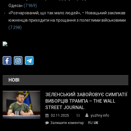
Одеса»
(7 969)
«Розчарований, що так мало людей», – Новацький закликав
южненців приходити на прощання з полеглими військовими
(7 298)
НОВІ
ЗЕЛЕНСЬКИЙ ЗАВОЙОВУЄ СИМПАТІЇ
ВИБОРЦІВ ТРАМПА – THE WALL
STREET JOURNAL.
53
02.11.2025
yuzhny.info
on
Залишити коментар
RU
UK
Зеленський