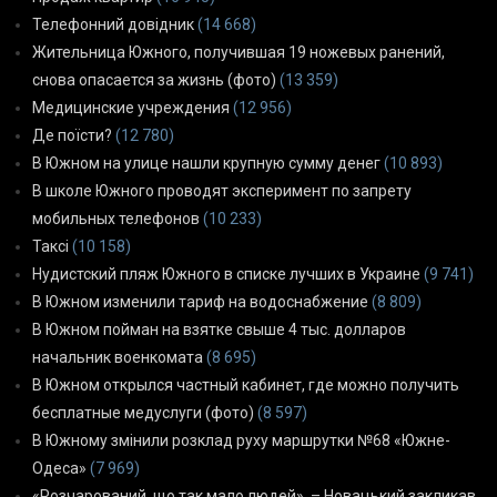
Телефонний довідник
(14 668)
Жительница Южного, получившая 19 ножевых ранений,
снова опасается за жизнь (фото)
(13 359)
Медицинские учреждения
(12 956)
Де поїсти?
(12 780)
В Южном на улице нашли крупную сумму денег
(10 893)
В школе Южного проводят эксперимент по запрету
мобильных телефонов
(10 233)
Таксі
(10 158)
Нудистский пляж Южного в списке лучших в Украине
(9 741)
В Южном изменили тариф на водоснабжение
(8 809)
В Южном пойман на взятке свыше 4 тыс. долларов
начальник военкомата
(8 695)
В Южном открылся частный кабинет, где можно получить
бесплатные медуслуги (фото)
(8 597)
В Южному змінили розклад руху маршрутки №68 «Южне-
Одеса»
(7 969)
«Розчарований, що так мало людей», – Новацький закликав