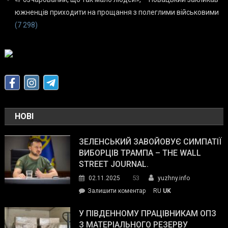
южненців приходити на прощання з полеглими військовими
(7 298)
НОВІ
ЗЕЛЕНСЬКИЙ ЗАВОЙОВУЄ СИМПАТІЇ
ВИБОРЦІВ ТРАМПА – THE WALL
STREET JOURNAL.
53
02.11.2025
yuzhny.info
on
Залишити коментар
RU
UK
Зеленський
завойовує
У ПІВДЕННОМУ ПРАЦІВНИКАМ ОПЗ
симпатії
З МАТЕРІАЛЬНОГО РЕЗЕРВУ