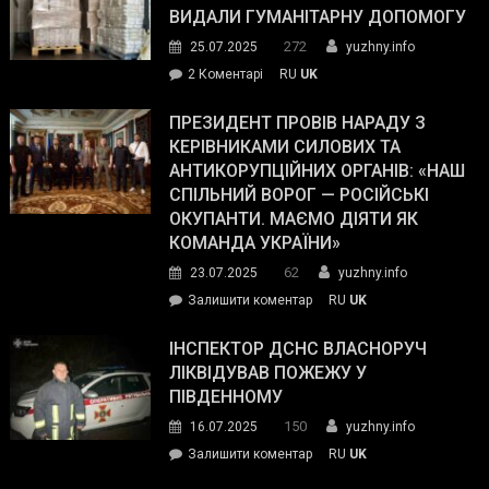
виборців
ВИДАЛИ ГУМАНІТАРНУ ДОПОМОГУ
Трампа
272
25.07.2025
yuzhny.info
–
до
2 Коментарі
RU
UK
The
У
Wall
Південному
ПРЕЗИДЕНТ ПРОВІВ НАРАДУ З
Street
працівникам
КЕРІВНИКАМИ СИЛОВИХ ТА
Journal.
ОПЗ
АНТИКОРУПЦІЙНИХ ОРГАНІВ: «НАШ
з
СПІЛЬНИЙ ВОРОГ — РОСІЙСЬКІ
матеріального
ОКУПАНТИ. МАЄМО ДІЯТИ ЯК
резерву
КОМАНДА УКРАЇНИ»
видали
62
23.07.2025
yuzhny.info
гуманітарну
on
Залишити коментар
RU
UK
допомогу
Президент
провів
ІНСПЕКТОР ДСНС ВЛАСНОРУЧ
нараду
ЛІКВІДУВАВ ПОЖЕЖУ У
з
ПІВДЕННОМУ
керівниками
150
16.07.2025
yuzhny.info
силових
on
Залишити коментар
RU
UK
та
Інспектор
антикорупційних