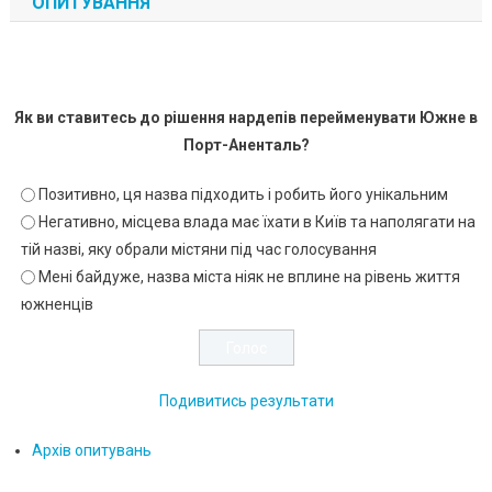
ОПИТУВАННЯ
Як ви ставитесь до рішення нардепів перейменувати Южне в
Порт-Аненталь?
Позитивно, ця назва підходить і робить його унікальним
Негативно, місцева влада має їхати в Київ та наполягати на
тій назві, яку обрали містяни під час голосування
Мені байдуже, назва міста ніяк не вплине на рівень життя
южненців
Подивитись результати
Архів опитувань