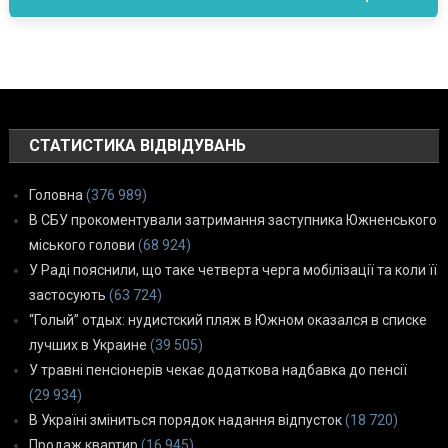
СТАТИСТИКА ВІДВІДУВАНЬ
Головна
(376 989)
В СБУ прокоментували затримання заступника Южненського
міського голови
(68 924)
У Раді пояснили, що таке четверта черга мобілізації та коли її
застосують
(63 724)
“Голый” отдых: нудистский пляж в Южном оказался в списке
лучших в Украине
(39 505)
У травні пенсіонерів чекає додаткова надбавка до пенсії
(29 934)
В Україні зміниться порядок надання відпусток
(18 720)
Продаж квартир
(16 945)