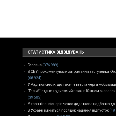
СТАТИСТИКА ВІДВІДУВАНЬ
Головна
(376 989)
В СБУ прокоментували затримання заступника Южн
(68 924)
У Раді пояснили, що таке четверта черга мобілізаці
“Голый” отдых: нудистский пляж в Южном оказался
(39 505)
У травні пенсіонерів чекає додаткова надбавка до 
В Україні зміниться порядок надання відпусток
(18