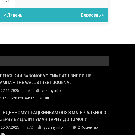
31
« Липень
Вересень »
ЛЕНСЬКИЙ ЗАВОЙОВУЄ СИМПАТІЇ ВИБОРЦІВ
АМПА – THE WALL STREET JOURNAL.
53
02.11.2025
yuzhny.info
on
Залишити коментар
RU
UK
Зеленський
завойовує
ПІВДЕННОМУ ПРАЦІВНИКАМ ОПЗ З МАТЕРІАЛЬНОГО
симпатії
ЕЗЕРВУ ВИДАЛИ ГУМАНІТАРНУ ДОПОМОГУ
виборців
272
до
25.07.2025
yuzhny.info
2 Коментарі
Трампа
У