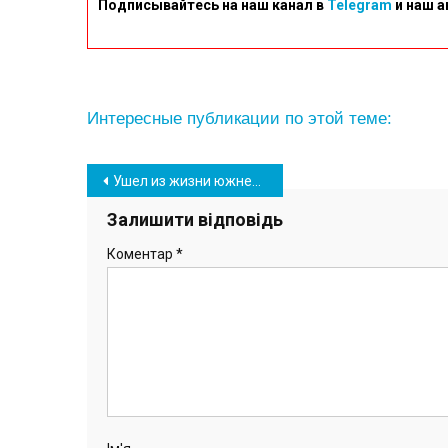
Подписывайтесь на наш канал в
Telegram
и наш а
Интересные публикации по этой теме:
Навігація
Ушел из жизни южненский спортсмен и тренер по гребле Борислав Бизу
записів
Залишити відповідь
Коментар
*