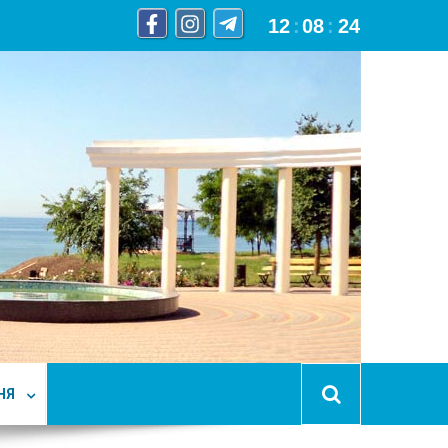
12
:
08
:
25
НЯ