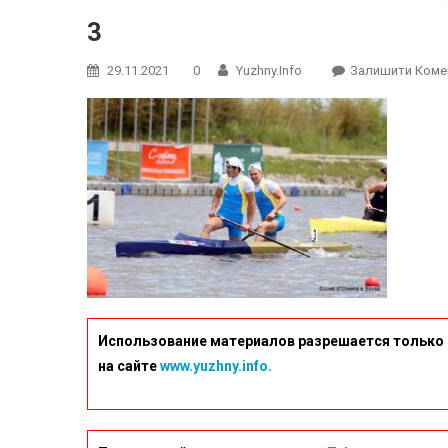
3
29.11.2021
0
Yuzhny.info
Залишити Коме
Использование материалов разрешается только 
на сайте
www.yuzhny.info.