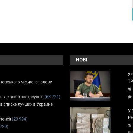
НОВІ
ЗЕ
ТР
енського міського голови
ї та коли її застосують
(63 724)
 в списке лучших в Украине
У 
Р
пенсії
(29 934)
 720)