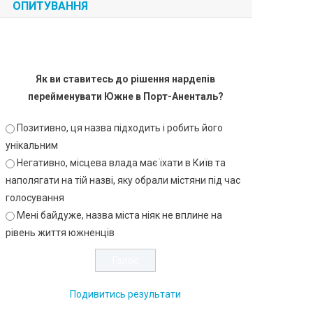
ОПИТУВАННЯ
Як ви ставитесь до рішення нардепів
перейменувати Южне в Порт-Аненталь?
Позитивно, ця назва підходить і робить його
унікальним
Негативно, місцева влада має їхати в Київ та
наполягати на тій назві, яку обрали містяни під час
голосування
Мені байдуже, назва міста ніяк не вплине на
рівень життя южненців
Подивитись результати