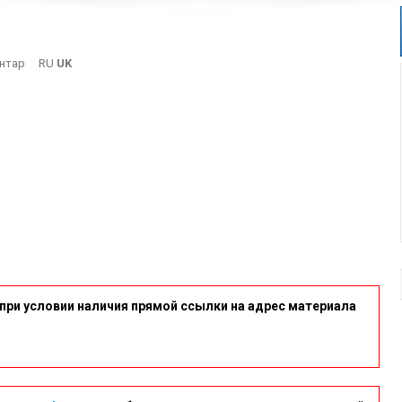
On
нтар
RU
UK
3
при условии наличия прямой ссылки на адрес материала